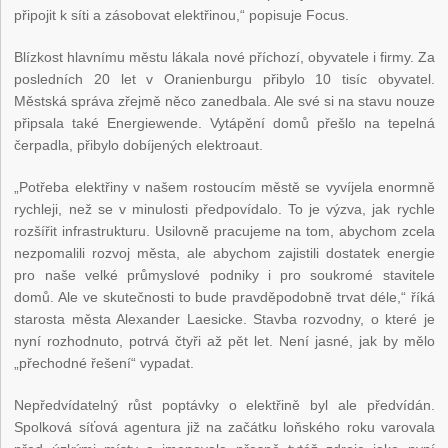
připojit k síti a zásobovat elektřinou,“ popisuje Focus.
Blízkost hlavnímu městu lákala nové příchozí, obyvatele i firmy. Za
posledních 20 let v Oranienburgu přibylo 10 tisíc obyvatel.
Městská správa zřejmě něco zanedbala. Ale své si na stavu nouze
připsala také Energiewende. Vytápění domů přešlo na tepelná
čerpadla, přibylo dobíjených elektroaut.
„Potřeba elektřiny v našem rostoucím městě se vyvíjela enormně
rychleji, než se v minulosti předpovídalo. To je výzva, jak rychle
rozšířit infrastrukturu. Usilovně pracujeme na tom, abychom zcela
nezpomalili rozvoj města, ale abychom zajistili dostatek energie
pro naše velké průmyslové podniky i pro soukromé stavitele
domů. Ale ve skutečnosti to bude pravděpodobně trvat déle,“ říká
starosta města Alexander Laesicke. Stavba rozvodny, o které je
nyní rozhodnuto, potrvá čtyři až pět let. Není jasné, jak by mělo
„přechodné řešení“ vypadat.
Nepředvídatelný růst poptávky o elektřině byl ale předvídán.
Spolková síťová agentura již na začátku loňského roku varovala