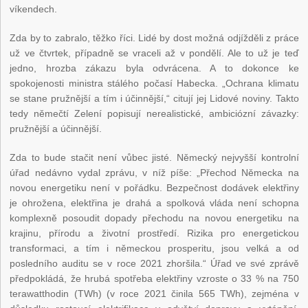
víkendech.
Zda by to zabralo, těžko říci. Lidé by dost možná odjížděli z práce
už ve čtvrtek, případně se vraceli až v pondělí. Ale to už je teď
jedno, hrozba zákazu byla odvrácena. A to dokonce ke
spokojenosti ministra stálého počasí Habecka. „Ochrana klimatu
se stane pružnější a tím i účinnější,“ citují jej Lidové noviny. Takto
tedy němečtí Zelení popisují nerealistické, ambiciózní závazky:
pružnější a účinnější.
Zda to bude stačit není vůbec jisté. Německý nejvyšší kontrolní
úřad nedávno vydal zprávu, v níž píše: „Přechod Německa na
novou energetiku není v pořádku. Bezpečnost dodávek elektřiny
je ohrožena, elektřina je drahá a spolková vláda není schopna
komplexně posoudit dopady přechodu na novou energetiku na
krajinu, přírodu a životní prostředí. Rizika pro energetickou
transformaci, a tím i německou prosperitu, jsou velká a od
posledního auditu se v roce 2021 zhoršila.“ Úřad ve své zprávě
předpokládá, že hrubá spotřeba elektřiny vzroste o 33 % na 750
terawatthodin (TWh) (v roce 2021 činila 565 TWh), zejména v