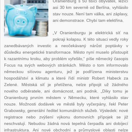
Oranienburg s 50 tisíci obyvateli, ležící
asi 30 km severně od Berlína, vyhlásilo
stav nouze. Není tam válka, ani záplavy,
ani demonstrace. Chybí tam elektřina.
„V Oranienburgu je elektrická síť na
pokraji kolapsu. K této situaci vedly roky
zanedbávaných investic a neočekávaný nárůst poptávky v
důsledku energetické transformace. Město nyní muselo přistoupit
k razantnímu kroku, aby problém vyřešilo,“ píše německý časopis
Focus na svých webových stránkách. Město o tom informovalo
německou síťovou agenturu, jež je podřízena ministerstvu
hospodářství a klimatu a které řídí ministr Robert Habeck za
Zelené. Městská síť je přetížena, nelze připojit už žádného
nového odběratele, ani domácnost, ani podnik. „Díky tomu je
Oranienburg prvním městem v Německu, které vyhlásilo stav
nouze. Možnosti dodávek ve městě byly vyčerpány, řekl Peter
Grabowsky, generální ředitel komunálních služeb. Výsledek: nové
registrace nebo zvýšení výkonu domovních přípojek se již
neschvalují. Nebudou žádná nová tepelná čerpadla ani dobíjecí
infrastruktura. Ani nové obchodní a průmyslové oblasti nelze