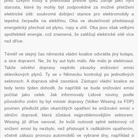
před úzkými místy a jmenovala přesně tytéž zdroje jako nyní
starosta, které by mohly být zodpovědné za možné přetížení
elektrické sítě: soukromé dobíjecí stanice pro elektromobily a
tepelná čerpadla na elektřinu. Oba ve skutečnosti představují
energetický přechod od plynu, ropy a uhlí. Oba jsou však velkými
spotřebiteli energie, což znamená, že zatěžují elektrické sítě více
než dříve.
Téměř ve stejný čas německá vládní koalice odvrátila jiný kolaps,
a sice dopravní. Ne, že by aut bylo málo. Ale málo je elektroaut.
Takže odvětví dopravy neplnilo závazky snižování emisí
skleníkových plynů. Ty se v Německu kontrolují po jednotlivých
sektorech. A doprava silně zaostává. Zástupci vládní koalice se
tedy tento týden dohodli, že napříště se bude snižování emisí
počítat jako celek. Jak informovaly Lidové noviny, podle
původního znění by byl ministr dopravy (Volker Wissing za FDP)
povinen předložit plán okamžitých opatření ke snižování emisí v
silniční dopravě, která zůstává nejproblémovějším sektorem.
Wissing již dříve varoval, že kvůli nutnosti splnit sektorový cíl
snížení emisí by nezbylo, než přistoupit k radikálním opatřením,
včetně zákazu provozu automobilů ve vybrané dny, například o