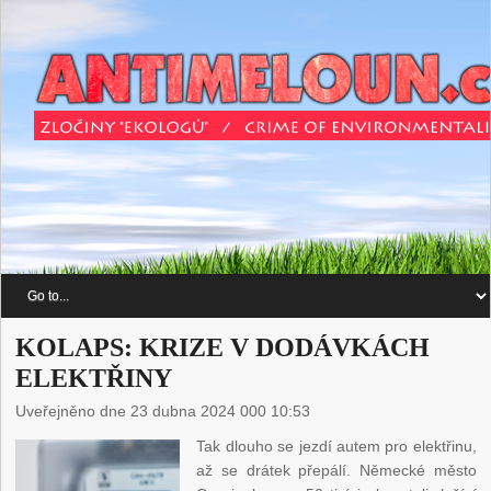
KOLAPS: KRIZE V DODÁVKÁCH
ELEKTŘINY
Uveřejněno dne 23 dubna 2024 000 10:53
Tak dlouho se jezdí autem pro elektřinu,
až se drátek přepálí. Německé město