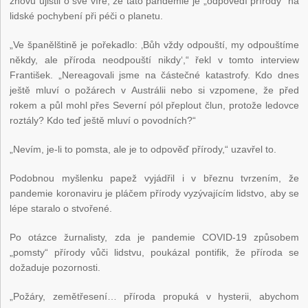
znovu ujistil o své víře, že tato pandemie je „odpovědí přírody“ na
lidské pochybení při péči o planetu.
„Ve španělštině je pořekadlo: ‚Bůh vždy odpouští, my odpouštíme
někdy, ale příroda neodpouští nikdy‘,“ řekl v tomto interview
František. „Nereagovali jsme na částečné katastrofy. Kdo dnes
ještě mluví o požárech v Austrálii nebo si vzpomene, že před
rokem a půl mohl přes Severní pól přeplout člun, protože ledovce
roztály? Kdo teď ještě mluví o povodních?“
„Nevím, je-li to pomsta, ale je to odpověď přírody,“ uzavřel to.
Podobnou myšlenku papež vyjádřil i v březnu tvrzením, že
pandemie koronaviru je pláčem přírody vyzývajícím lidstvo, aby se
lépe staralo o stvořené.
Po otázce žurnalisty, zda je pandemie COVID-19 způsobem
„pomsty“ přírody vůči lidstvu, poukázal pontifik, že příroda se
dožaduje pozornosti.
„Požáry, zemětřesení… příroda propuká v hysterii, abychom