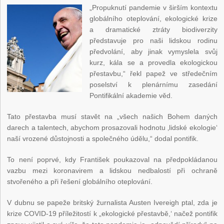
„Propuknutí pandemie v širším kontextu
globálního oteplování, ekologické krize
a dramatické ztráty biodiverzity
představuje pro naši lidskou rodinu
předvolání, aby jinak vymyslela svůj
kurz, kála se a provedla ekologickou
přestavbu,“ řekl papež ve středečním
poselství k plenárnímu zasedání
Pontifikální akademie věd.
Tato přestavba musí stavět na „všech našich Bohem daných
darech a talentech, abychom prosazovali hodnotu ‚lidské ekologie‘
naší vrozené důstojnosti a společného údělu,“ dodal pontifik.
To není poprvé, kdy František poukazoval na předpokládanou
vazbu mezi koronavirem a lidskou nedbalostí při ochraně
stvořeného a při řešení globálního oteplování.
V dubnu se papeže britský žurnalista Austen Ivereigh ptal, zda je
krize COVID-19 příležitostí k „ekologické přestavbě,‘ načež pontifik