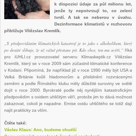
k dispozici údaje za půl milionu let,
jenže ty nepotvrzují to, co zelení
tvrdí. A tak se neberou v úvahu.
Dezinformace klimatistů v rozhovoru
přibližuje Vítězslav Kremlík.
„S předpovídáním klimatických katastrof je to jako s alkoholikem, který
po desáté slibuje, že už vážně přestane pít. Kdo chce, ten mu uvěří,“
říká
pro iUHLI.cz provozovatel serveru Klimaskeptik.cz Vítězslav
Kremlík, který se v roce 2009 sám zúčastnil klimatické konference
v Kodani. Připomíná, že například již v roce 1990 měly být USA a
Velká Británie kvůli hladomorům a přelidnění rozvrácenými
zeměmi a podle Římského klubu měly důležité suroviny ve světě
dojít v roce 2000. Byrokraté podle něj nynějším katastrofickým
předpovědím s oxidem uhličitým věří, protože jim to dává možnost
zakazovat, cokoli je napadne. Emise oxidu uhličitého se totiž dají
najít prakticky za vším.
Čtěte také:
Václav Klaus: Ano, budeme chudší