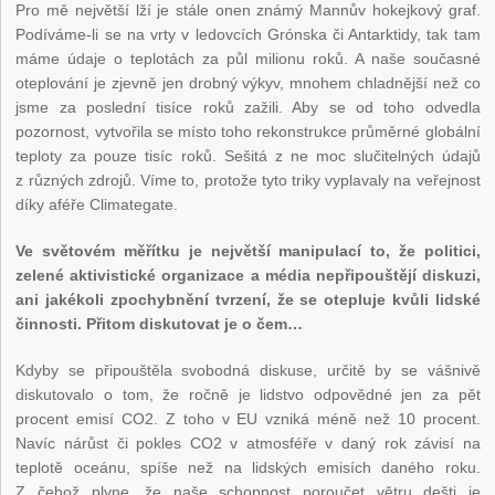
Pro mě největší lží je stále onen známý Mannův hokejkový graf.
Podíváme-li se na vrty v ledovcích Grónska či Antarktidy, tak tam
máme údaje o teplotách za půl milionu roků. A naše současné
oteplování je zjevně jen drobný výkyv, mnohem chladnější než co
jsme za poslední tisíce roků zažili. Aby se od toho odvedla
pozornost, vytvořila se místo toho rekonstrukce průměrné globální
teploty za pouze tisíc roků. Sešitá z ne moc slučitelných údajů
z různých zdrojů. Víme to, protože tyto triky vyplavaly na veřejnost
díky aféře Climategate.
Ve světovém měřítku je největší manipulací to, že politici,
zelené aktivistické organizace a média nepřipouštějí diskuzi,
ani jakékoli zpochybnění tvrzení, že se otepluje kvůli lidské
činnosti. Přitom diskutovat je o čem…
Kdyby se připouštěla svobodná diskuse, určitě by se vášnivě
diskutovalo o tom, že ročně je lidstvo odpovědné jen za pět
procent emisí CO
2
. Z toho v EU vzniká méně než 10 procent.
Navíc nárůst či pokles CO
2
v atmosféře v daný rok závisí na
teplotě oceánu, spíše než na lidských emisích daného roku.
Z čehož plyne, že naše schopnost poroučet větru dešti je