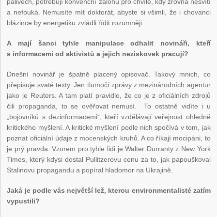
palivech, potřebují konvenční zálohu pro chvíle, kdy zrovna nesvítí
a nefouká. Nemusíte mít doktorát, abyste si všimli, že i chovanci
blázince by energetiku zvládli řídit rozumněji.
A mají šanci tyhle manipulace odhalit novináři, kteří
s informacemi od aktivistů a jejich neziskovek pracují?
Dnešní novinář je špatně placený opisovač. Takový mnich, co
přepisuje svaté texty. Jen tlumočí zprávy z mezinárodních agentur
jako je Reuters. A tam platí pravidlo, že co je z oficiálních zdrojů
čili propaganda, to se ověřovat nemusí. To ostatně vidíte i u
„bojovníků s dezinformacemi“, kteří vzdělávají veřejnost ohledně
kritického myšlení. A kritické myšlení podle nich spočívá v tom, jak
poznat oficiální údaje z mocenských kruhů. A co říkají mocipáni, to
je prý pravda. Vzorem pro tyhle lidi je Walter Durranty z New York
Times, který kdysi dostal Pullitzerovu cenu za to, jak papouškoval
Stalinovu propagandu a popíral hladomor na Ukrajině.
Jaká je podle vás největší lež, kterou environmentalisté zatím
vypustili?