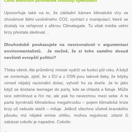
Cenu emisních povolenek šroubují spekulanti
Upozorňuje také na to, že základní kámen klimatické víry ve
zhoubnost lidmi uvolněného CO
2
, vychází z manipulací, které se
dostaly na veřejnost s aférou Climategate. Tu však média velmi
brzy přestala sledovat…
Dlouhodobě poukazujete na nesrovnalosti v argumentaci
environmentalistů. Je možné, že si toho samého dosud
nevšimli evropští politici?
Třeba všimli. Ale průměrný ministr vydrží ve funkci půl roku. A když
se zorientuje, zjistí, že z EU a z OSN jsou takové tlaky, že kdyby
vznesl nějaký racionální dotaz, vyhodí ho za dveře. Je to jako
když se dostane teenager do party, kde se chlastá a fetuje. Může
sice odmítnout a říci ne, ale pak ho nevezmou mezi sebe. A ta
parta byrokratů klimatickou megahrozbu – pojem klimatická krize
brzy už nebude stačit – miluje. Jelikož všechno včetně kravského
pšouku má nějaké emise uhlíku, mohou regulovat, zdanit či
zakázat cokoliv je napadne. Cokoliv.