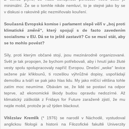
minimální. Že se o tomhle nikde nemluví, to je stejné jako by se
v diskusi o rakovině plic nezmiňovalo kouření.
Současná Evropská komise i parlament slepě věří v „boj proti
klimatické změně“, který spojují s de facto zavedením
socialismu v EU. Dá se to ještě zastavit? Co se musí stát, aby
se to mohlo povést?
Síly, proti kterým občané stojí, jsou mezinárodně organizované.
Svět je tak propojen, že bychom potřebovali, aby i hnutí jako žluté
vesty spolu spolupracovaly napříč Evropou. Dnešní „woke“ levice
sežene pár křiklounů, ti rozešlou výhrůžné dopisy, uspořádají
demošku a tváří se pak jako hlas lidu. My jako mlčící většina tohle
zatím moc neumíme. Obávám se, že lidé se postaví na odpor
teprve, až ekonomické škody budou opravdu nedozírné. Až
klimatický záškolák z Fridays for Future zaraženě zjistí, že mu
nejde mobil, protože je už týden blackout.
Vítězslav Kremlík
(* 1976) se narodil v Náchodě, vystudoval
anglickou filologii a historii na Filozofické fakultě Univerzity