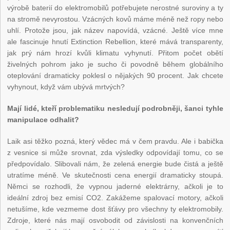
výrobě baterií do elektromobilů potřebujete nerostné suroviny a ty
na stromě nevyrostou. Vzácných kovů máme méně než ropy nebo
uhlí. Protože jsou, jak název napovídá, vzácné. Ještě více mne
ale fascinuje hnutí Extinction Rebellion, které mává transparenty,
jak prý nám hrozí kvůli klimatu vyhynutí. Přitom počet obětí
živelných pohrom jako je sucho či povodně během globálního
oteplování dramaticky poklesl o nějakých 90 procent. Jak chcete
vyhynout, když vám ubývá mrtvých?
Mají lidé, kteří problematiku nesledují podrobněji, šanci tyhle
manipulace odhalit?
Laik asi těžko pozná, který vědec má v čem pravdu. Ale i babička
z vesnice si může srovnat, zda výsledky odpovídají tomu, co se
předpovídalo. Slibovali nám, že zelená energie bude čistá a ještě
utratíme méně. Ve skutečnosti cena energií dramaticky stoupá.
Němci se rozhodli, že vypnou jaderné elektrárny, ačkoli je to
ideální zdroj bez emisí CO
2
. Zakážeme spalovací motory, ačkoli
netušíme, kde vezmeme dost šťávy pro všechny ty elektromobily.
Zdroje, které nás mají osvobodit od závislosti na konvenčních