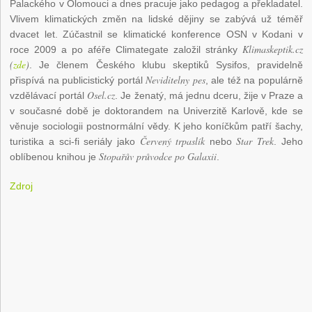
Palackého v Olomouci a dnes pracuje jako pedagog a překladatel.
Vlivem klimatických změn na lidské dějiny se zabývá už téměř
dvacet let. Zúčastnil se klimatické konference OSN v Kodani v
Klimaskeptik.cz
roce 2009 a po aféře Climategate založil stránky
(
zde
)
. Je členem Českého klubu skeptiků Sysifos, pravidelně
Neviditelny pes
přispívá na publicistický portál
, ale též na populárně
Osel.cz
vzdělávací portál
. Je ženatý, má jednu dceru, žije v Praze a
v současné době je doktorandem na Univerzitě Karlově, kde se
věnuje sociologii postnormální vědy. K jeho koníčkům patří šachy,
Červený trpaslík
Star Trek
turistika a sci-fi seriály jako
nebo
. Jeho
Stopařův průvodce po Galaxii
oblíbenou knihou je
.
Zdroj