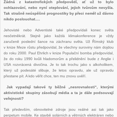
Žádná z katastrofických předpovědí, ať už to bylo
ochlazování, nebo nyní oteplování, jejich tvůrcům nevyšla.
Tak strašně neúspěšné prognostiky by přeci neměl už dávno
nikdo poslouchat….
Jehovisté nebo Adventisté také předpovídali konec světa
nesčetněkrát. Stejně jako každá klimakonference je vždy
zaručeně poslední šance na záchranu světa. Už Římský klub
v knize Meze růstu předpovídal, že všechny suroviny nám dojdou
do roku 2000. Paul Ehrlich v knize Populační bomba předpovídal,
že do roku 1990 kvůli hladomorům a přelidnění bude z Anglie i
USA rozvrácená divočina. Je to tak trochu jako s alkoholikem,
který už podesáté slibuje, že letos opravdu, ale už opravdu
přestane pít. A kdo věřit chce, ten mu znovu uvěří.
Jak vypadají takové ty běžné „nesrovnalosti“, kterými
aktivistické skupiny zásobují média a ta je dále podsouvají
veřejnosti?
Tak především, obnovitelné zdroje jsou reálné asi tak jako
perpetum mobile. Ke stavbě solárních a větrných elektráren nebo