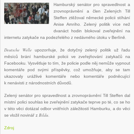
Hamburský senátor pro spravedlnost a
zrovnoprávnění a člen Zelených Till
Steffen ztěžoval německé policii stíhání
Anise Amriho. Zelený politik více než
dvanáct hodin blokoval zveřejnění na
internetu zatykače na podezřelého z nedávného útoku v Berlíně.
Deutsche Welle
upozorňuje, že dotyčný zelený politik už řadu
měsíců brání hamburské policii ve zveřejňování zatykačů na
Facebooku. Vysvětluje to tím, že policie podle něj nemůže vypnout
komentáře pod svými příspěvky, což umožňuje, aby se tam
ukazovaly urážlivé komentáře nebo komentáře podněcující
k nenávisti z národnostních důvodů.
Zelený senátor pro spravedlnost a zrovnoprávnění Till Steffen dal
místní polici souhlas ke zveřejnění zatykače teprve po té, co se ho
v této věci dotázal odbor vnitřních záležitostí Hamburku, a do věci
Bildu
se vložil novinář z
.
Zdroj