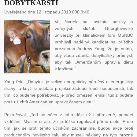
DOBYTKÁŘSTÍ
Uveřejněno dne 12 listopadu 2019 000 9:40
Ve čtvrtek na Institutu politiky a
veřejných služeb Georgtownské
univerzity při klimatickém fóru MSNBC
prohlásil nadějný kandidát na příštího
prezidenta Andrew Yang, že je nutno,
aby vláda zdanila dobytkářský průmysl,
aby tak „Američanům upravila dietu
k lepšímu.“
Yang řekl: „Dobytek je velice energeticky náročný a energeticky
drahý, a když si uděláte projekci žádoucí lepší budoucnosti, tak
tím, co budeme potřebovat, je přeci omezení emisí, tudíž budete
poté už chtít Američanům upravit časem dietu.“
Pokračoval: „Teď se něco z toho děje už i přirozeně, pomocí
vzdělání. Myslím si ale, že je těžké regulovat přímo dietu. Proto
tím, jak se proti těmto účinkům zachráníme, budou akce proti
producentům hovězího tak, aby museli náklady na tyto hrozné