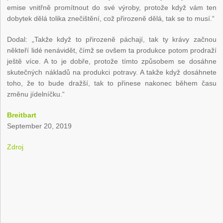
emise vnitřně promítnout do své výroby, protože když vám ten
dobytek dělá tolika znečištění, což přirozeně dělá, tak se to musí.“
Dodal: „Takže když to přirozeně páchají, tak ty krávy začnou
někteří lidé nenávidět, čímž se ovšem ta produkce potom prodraží
ještě více. A to je dobře, protože tímto způsobem se dosáhne
skutečných nákladů na produkci potravy. A takže když dosáhnete
toho, že to bude dražší, tak to přinese nakonec během času
změnu jídelníčku.“
Breitbart
September 20, 2019
Zdroj