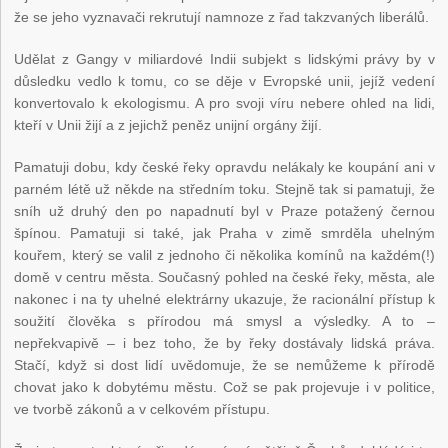
že se jeho vyznavači rekrutují namnoze z řad takzvaných liberálů.
Udělat z Gangy v miliardové Indii subjekt s lidskými právy by v
důsledku vedlo k tomu, co se děje v Evropské unii, jejíž vedení
konvertovalo k ekologismu. A pro svoji víru nebere ohled na lidi,
kteří v Unii žijí a z jejichž peněz unijní orgány žijí.
Pamatuji dobu, kdy české řeky opravdu nelákaly ke koupání ani v
parném létě už někde na středním toku. Stejně tak si pamatuji, že
sníh už druhý den po napadnutí byl v Praze potažený černou
špínou. Pamatuji si také, jak Praha v zimě smrděla uhelným
kouřem, který se valil z jednoho či několika komínů na každém(!)
domě v centru města. Současný pohled na české řeky, města, ale
nakonec i na ty uhelné elektrárny ukazuje, že racionální přístup k
soužití člověka s přírodou má smysl a výsledky. A to –
nepřekvapivě – i bez toho, že by řeky dostávaly lidská práva.
Stačí, když si dost lidí uvědomuje, že se nemůžeme k přírodě
chovat jako k dobytému městu. Což se pak projevuje i v politice,
ve tvorbě zákonů a v celkovém přístupu.