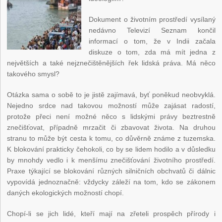
Dokument o životním prostředí vysílaný
nedávno Televizí Seznam končil
informací o tom, že v Indii začala
diskuze o tom, zda má mít jedna z
největších a také nejznečištěnějších řek lidská práva. Má něco
takového smysl?
Otázka sama o sobě to je jistě zajímavá, byť poněkud neobvyklá.
Nejedno srdce nad takovou možností může zajásat radostí,
protože přeci není možné něco s lidskými právy beztrestně
znečišťovat, případně mrzačit či zbavovat života. Na druhou
stranu to může být cesta k tomu, co důvěrně známe z tuzemska.
K blokování prakticky čehokoli, co by se lidem hodilo a v důsledku
by mnohdy vedlo i k menšímu znečišťování životního prostředí.
Praxe týkající se blokování různých silničních obchvatů či dálnic
vypovídá jednoznačně: vždycky záleží na tom, kdo se zákonem
daných ekologických možností chopí.
Chopí-li se jich lidé, kteří mají na zřeteli prospěch přírody i