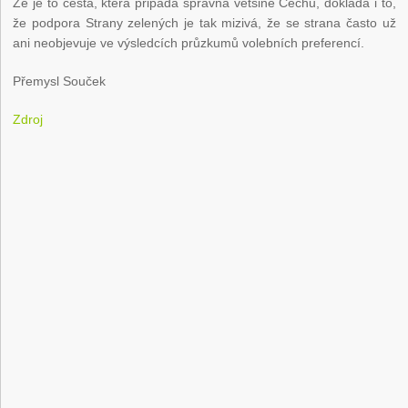
Že je to cesta, která připadá správná většině Čechů, dokládá i to,
že podpora Strany zelených je tak mizivá, že se strana často už
ani neobjevuje ve výsledcích průzkumů volebních preferencí.
Přemysl Souček
Zdroj