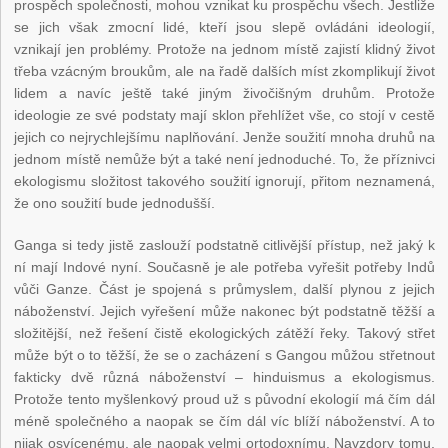
prospěch společnosti, mohou vznikat ku prospěchu všech. Jestliže
se jich však zmocní lidé, kteří jsou slepě ovládáni ideologií,
vznikají jen problémy. Protože na jednom místě zajistí klidný život
třeba vzácným broukům, ale na řadě dalších míst zkomplikují život
lidem a navíc ještě také jiným živočišným druhům. Protože
ideologie ze své podstaty mají sklon přehlížet vše, co stojí v cestě
jejich co nejrychlejšímu naplňování. Jenže soužití mnoha druhů na
jednom místě nemůže být a také není jednoduché. To, že příznivci
ekologismu složitost takového soužití ignorují, přitom neznamená,
že ono soužití bude jednodušší.
Ganga si tedy jistě zaslouží podstatně citlivější přístup, než jaký k
ní mají Indové nyní. Současně je ale potřeba vyřešit potřeby Indů
vůči Ganze. Část je spojená s průmyslem, další plynou z jejich
náboženství. Jejich vyřešení může nakonec být podstatně těžší a
složitější, než řešení čistě ekologických zátěží řeky. Takový střet
může být o to těžší, že se o zacházení s Gangou můžou střetnout
fakticky dvě různá náboženství – hinduismus a ekologismus.
Protože tento myšlenkový proud už s původní ekologií má čím dál
méně společného a naopak se čím dál víc blíží náboženství. A to
nijak osvícenému, ale naopak velmi ortodoxnímu. Navzdory tomu,