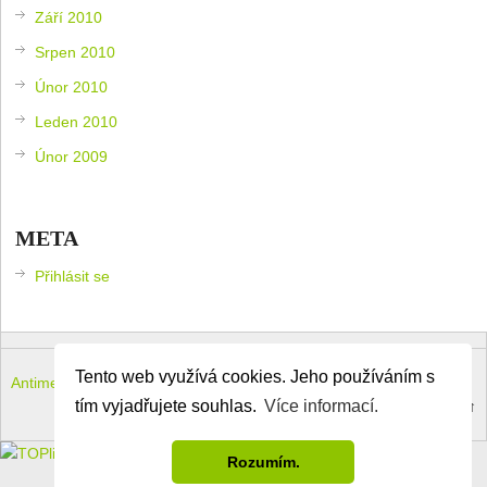
Září 2010
Srpen 2010
Únor 2010
Leden 2010
Únor 2009
META
Přihlásit se
Tento web využívá cookies. Jeho používáním s
Antimeloun – komouši dneška
Copyright © 2026.
tím vyjadřujete souhlas.
Více informací.
Theme by
MyThemeShop
.
Back to Top ↑
Rozumím.