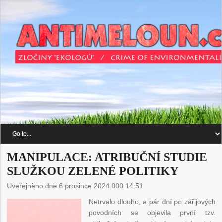
MANIPULACE: ATRIBUČNÍ STUDIE
SLUŽKOU ZELENÉ POLITIKY
Uveřejněno dne 6 prosince 2024 000 14:51
Netrvalo dlouho, a pár dní po zářijových
povodních se objevila první tzv.