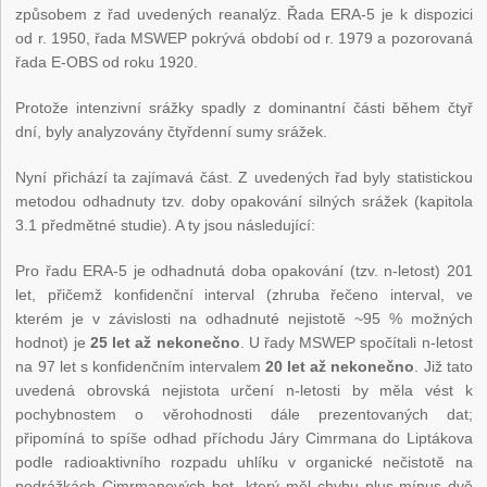
způsobem z řad uvedených reanalýz. Řada ERA-5 je k dispozici
od r. 1950, řada MSWEP pokrývá období od r. 1979 a pozorovaná
řada E-OBS od roku 1920.
Protože intenzivní srážky spadly z dominantní části během čtyř
dní, byly analyzovány čtyřdenní sumy srážek.
Nyní přichází ta zajímavá část. Z uvedených řad byly statistickou
metodou odhadnuty tzv. doby opakování silných srážek (kapitola
3.1 předmětné studie). A ty jsou následující:
Pro řadu ERA-5 je odhadnutá doba opakování (tzv. n-letost) 201
let, přičemž konfidenční interval (zhruba řečeno interval, ve
kterém je v závislosti na odhadnuté nejistotě ~95 % možných
hodnot) je
25 let až nekonečno
. U řady
MSWEP
spočítali n-letost
na 97 let s konfidenčním intervalem
20 let až nekonečno
. Již tato
uvedená obrovská nejistota určení n-letosti by měla vést k
pochybnostem o věrohodnosti dále prezentovaných dat;
připomíná to spíše odhad příchodu Járy Cimrmana do Liptákova
podle radioaktivního rozpadu uhlíku v organické nečistotě na
podrážkách Cimrmanových bot, který měl chybu plus-mínus dvě