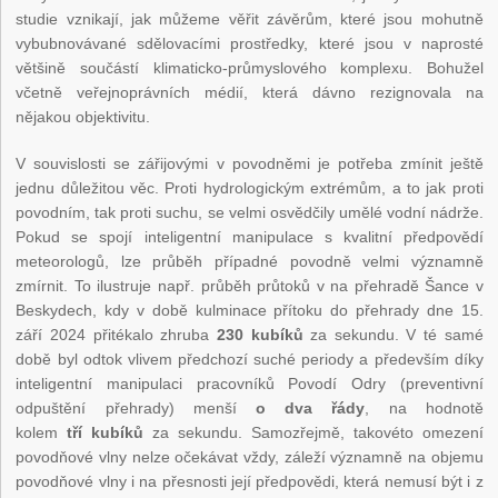
studie vznikají, jak můžeme věřit závěrům, které jsou mohutně
vybubnovávané sdělovacími prostředky, které jsou v naprosté
většině součástí klimaticko-průmyslového komplexu. Bohužel
včetně veřejnoprávních médií, která dávno rezignovala na
nějakou objektivitu.
V souvislosti se zářijovými v povodněmi je potřeba zmínit ještě
jednu důležitou věc. Proti hydrologickým extrémům, a to jak proti
povodním, tak proti suchu, se velmi osvědčily umělé vodní nádrže.
Pokud se spojí inteligentní manipulace s kvalitní předpovědí
meteorologů, lze průběh případné povodně velmi významně
zmírnit. To ilustruje např. průběh průtoků v na přehradě Šance v
Beskydech, kdy v době kulminace přítoku do přehrady dne 15.
září 2024 přitékalo zhruba
230 kubíků
za sekundu. V té samé
době byl odtok vlivem předchozí suché periody a především díky
inteligentní manipulaci pracovníků Povodí Odry (preventivní
odpuštění přehrady) menší
o dva řády
, na hodnotě
kolem
tří
kubíků
za sekundu. Samozřejmě, takovéto omezení
povodňové vlny nelze očekávat vždy, záleží významně na objemu
povodňové vlny i na přesnosti její předpovědi, která nemusí být i z