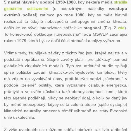
5
nastal hlavně v období 1950-1980
, kdy některá média
strašila
globálním ochlazením
(s nedozírnými následky
vzestupu
extrémů počasí
) zatímco
po roce 1980
, kdy se měla hlavně
realizovat ta údajně nebezpečná antropogenní změna klimatu,
došlo ke ve vývoji intenzivních srážek ke
stagnaci
.
(Fig. 2
zde
).
To koneckonců dokladuje i „neposlušná“ řada MSWEP začínající
rokem 1979, která byla z další části atribuční analýzy vyřazena.
Vidíme tedy, že nějaké závěry z těchto řad jsou krajně nejisté a v
podstatě neprůkazné. Stejné závěry platí i pro „důkazy“ pomocí
globálních cirkulačních modelů. Tyto tzv. atribuční studie splňují
spíše politické zadání klimaticko-průmyslového komplexu, který
má zájem na vyvolávání obav, proti kterým nabízí „záchranu“ v
podobě „zelené“ politiky, která významně oslabuje energetiku,
průmysl a ve svém důsledku také obranyschopnost zemí, které
této agendě podléhají. Nikdy se neobjeví údaj, o kolik by daný jev
byl méně nebezpečný, kdyby se ta zelená utopie (spíše dystopie)
klimatické neutrality omezená téměř výhradně na státy Evropské
unie uskutečnila.
Z výše uvedeného si můžeme udělat obrázek, jak tyto atribuční