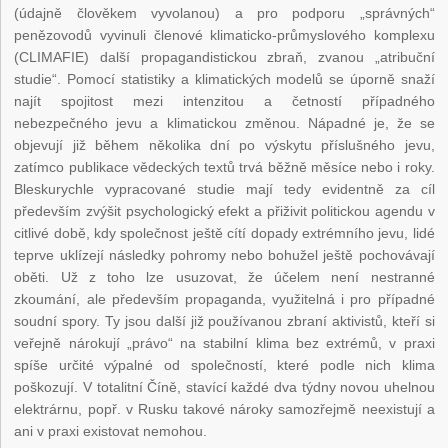
(údajně člověkem vyvolanou) a pro podporu „správných“
penězovodů vyvinuli členové klimaticko-průmyslového komplexu
(CLIMAFIE) další propagandistickou zbraň, zvanou „atribuční
studie“. Pomocí statistiky a klimatických modelů se úporně snaží
najít spojitost mezi intenzitou a četností případného
nebezpečného jevu a klimatickou změnou. Nápadné je, že se
objevují již během několika dní po výskytu příslušného jevu,
zatímco publikace vědeckých textů trvá běžně měsíce nebo i roky.
Bleskurychle vypracované studie mají tedy evidentně za cíl
především zvýšit psychologický efekt a přiživit politickou agendu v
citlivé době, kdy společnost ještě cítí dopady extrémního jevu, lidé
teprve uklízejí následky pohromy nebo bohužel ještě pochovávají
oběti. Už z toho lze usuzovat, že účelem není nestranné
zkoumání, ale především propaganda, využitelná i pro případné
soudní spory. Ty jsou další již používanou zbraní aktivistů, kteří si
veřejně nárokují „právo“ na stabilní klima bez extrémů, v praxi
spíše určité výpalné od společností, které podle nich klima
poškozují. V totalitní Číně, stavící každé dva týdny novou uhelnou
elektrárnu, popř. v Rusku takové nároky samozřejmě neexistují a
ani v praxi existovat nemohou.