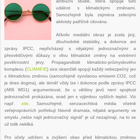
atribuční studie, která spojuje tuto
událost s klimatickými změnami.
Samozřejmě byla zejména zelenými
aktivisty patřičně citována.
Ačkoliv mediální obraz je zcela jiný,
dlouhodobé statistiky, a dokonce ani
zprávy IPCC, nepřicházejí s nějakými jednoznačnými a
přesvědčivými důkazy o vlivu klimatické změny na extrémní
povětrnostní jevy. Propagandisté klimaticko-průmyslového
komplexu (
CLIMAFIE
) sice okamžitě spojují každý nebezpečný jev
s klimatickou změnou (samozřejmě vyvolanou emisemi CO2, což
je dnes dogma), ale téměř vždy lze i dokonce podle zprávy IPCC
(AR6 WG1) argumentovat, že u většiny jevů není spojitost
jednoznačně prokázána, snad jen s výjimkou vyšších teplot. Viz
např.
zde
. Samozřejmě, senzacechtivá média včetně
veřejnoprávních potřebují hlavně dramata, nějaké argumenty ve
smyslu „nelze najít jednoznačný signál“ je už nezajímají, na to se
už tolik nekliká.
Pro účely udržení a zvýšení obav před klimatickou změnou