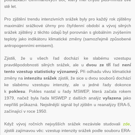
stě let.
Pro zjištění trendu intenzivních srážek byly pro každý rok zjištěny
maximální srážkové úhrny pro čtyřdenní období a vývoj silných
srážek zjištěný z těchto údajů byl porovnán s globálním zvýšením
teploty jako indikátoru klimatické změny (samozřejmě způsobené
antropogenními emisemi).
Zjistili, že u všech řad dochází ke slabému vzestupu
pravděpodobnosti silných srážek, ale u
dvou ze tří
řad
není
tento vzestup statisticky významný.
Při odhadu vlivu klimatické
změny na
intenzitu srážek
zjistili, že sice u dvou souborů dochází
ke slabému vzestupu intenzity, ale u jedné řady dokonce
k
poklesu
. Pokles nastal u řady MSWEP, která začala rokem
1979, načež byla řada MSWEP z dalších analýz
vyřazena
jako
nepříliš průkazná. Nejsilnější signál byl zjištěn u reanalýzy ERA-5,
začínající v roce 1950.
Když vývoj ročních nejvyšších srážek nezávisle studovali
zde
,
zjistili zajímavou věc: vzestup intenzity srážek podle souboru ERA-