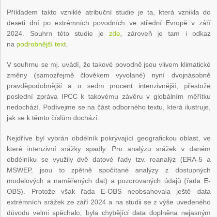
Příkladem takto vzniklé atribuční studie je ta, která vznikla do
deseti dní po extrémních povodních ve střední Evropě v září
2024. Souhrn této studie je
zde
, zároveň je tam i odkaz
na
podrobnější text
.
V souhrnu se mj. uvádí, že takové povodně jsou vlivem klimatické
změny (samozřejmě člověkem vyvolané) nyní dvojnásobně
pravděpodobnější a o sedm procent intenzivnější, přestože
poslední zpráva IPCC k takovému závěru v globálním měřítku
nedochází. Podívejme se na část odborného textu, která ilustruje,
jak se k těmto číslům dochází.
Nejdříve byl vybrán obdélník pokrývající geografickou oblast, ve
které intenzivní srážky spadly. Pro analýzu srážek v daném
obdélníku se využily dvě datové řady tzv. reanalýz (ERA-5 a
MSWEP, jsou to zpětně spočítané analýzy z dostupných
modelových a naměřených dat) a pozorovaných údajů (řada E-
OBS). Protože však řada E-OBS neobsahovala ještě data
extrémních srážek ze září 2024 a na studii se z výše uvedeného
důvodu velmi spěchalo, byla chybějící data doplněna nejasným