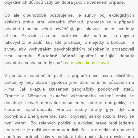
objektivních důvodů vždy tak dobrá jako v uvedeném případě.
Co ale dlouhodobě pozorujeme, je zuřivý boj ekologických
aktivistů právě proti výstavbě přehrad, přestože se v případě
povodní i sucha velmi osvědčují, jak ukazuje nejen uvedený
příklad. Aktivisté a zelení politikové totiž potřebují co nejvíce
takovýchto případů, kdy lidé přicházejí o majetky a bohužel i o
životy, aby vychytralým psychologickým působením prosazovali
svou agendu.
Skutečně
účinná
opatření snižující dopady
povodní a sucha se tedy snaží
co nejvíce komplikovat
.
V podstatě podobně to platí i v případě emisí oxidu uhličitého,
pokud by tedy platila hypotéza jeho dominantního působení na
klima. Jak ukazuje zkušenost geograficky podobných států,
Francie a Německa, skutečně významného snížení emisí se
dosahuje hlavně masivním nasazením jaderné energetiky, ke
kterému nepotřebovala Francie žádný drahý grýn dýl ani
pochybnou Energiewende, stačil obyčejný selský rozum, který se
nyní vytratil. Boj zelených politiků a aktivistů právě proti jaderné
energetice je další významnou indicií, že jim o efektivní omezení
spotřeby fosilních paliv v podstatě tolik nejde. Jako obvykle, jde