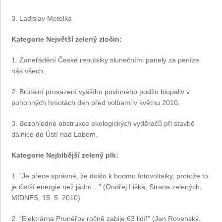
3. Ladislav Metelka
Kategorie Největší zelený zločin:
1. Zaneřádění České republiky slunečními panely za peníze
nás všech.
2. Brutální prosazení vyššího povinného podílu biopaliv v
pohonných hmotách den před volbami v květnu 2010.
3. Bezohledné obstrukce ekologických vyděračů při stavbě
dálnice do Ústí nad Labem.
Kategorie Nejblbější zelený plk:
1. ”Je přece správné, že došlo k boomu fotovoltaiky, protože to
je čistší energie než jádro…” (Ondřej Liška, Strana zelených,
MfDNES, 15. 5. 2010)
2. “Elektrárna Prunéřov ročně zabije 63 lidí!” (Jan Rovenský,