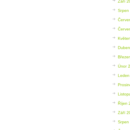
Září 2
Srpen
Červe
Červe
Květe
Duben
Březe
Únor 
Leden
Prosin
Listop
Říjen 
Září 2
Srpen