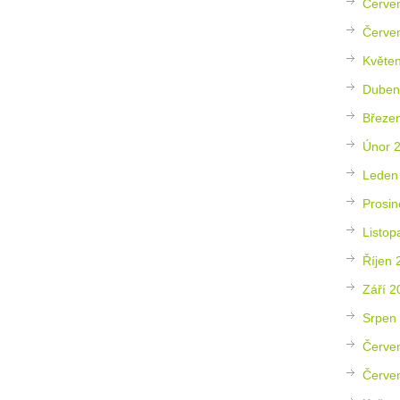
Červe
Červe
Květe
Duben
Březe
Únor 
Leden
Prosin
Listop
Říjen 
Září 2
Srpen
Červe
Červe