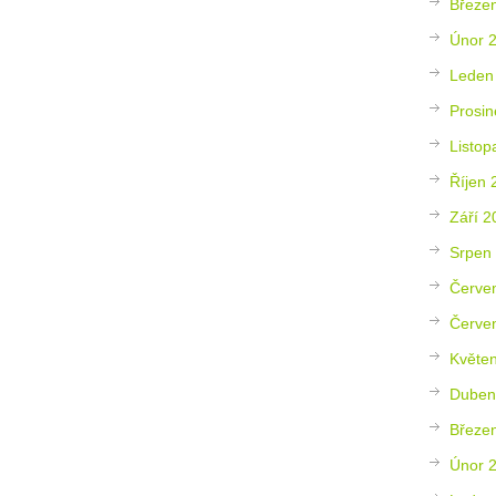
Březe
Únor 
Leden
Prosin
Listop
Říjen 
Září 2
Srpen
Červe
Červe
Květe
Duben
Březe
Únor 