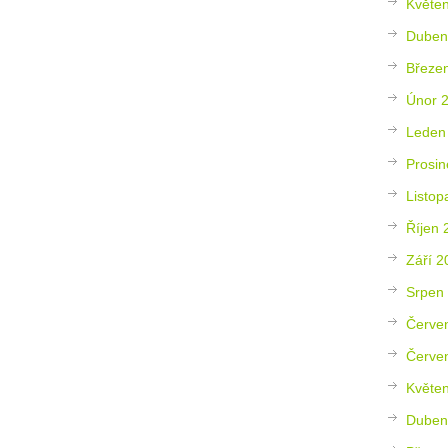
Květe
Duben
Březe
Únor 
Leden
Prosin
Listop
Říjen 
Září 2
Srpen
Červe
Červe
Květe
Duben