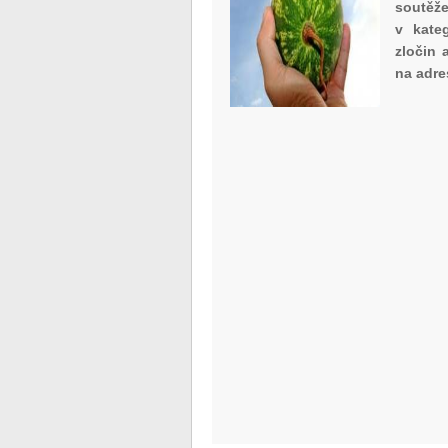
soutěže
v kateg
zločin 
na adr