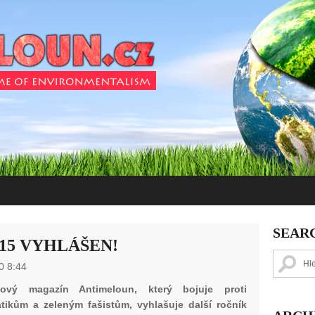
SEAR
15 VYHLÁŠEN!
0 8:44
etový magazín Antimeloun, který bojuje proti
tikům a zeleným fašistům, vyhlašuje další ročník