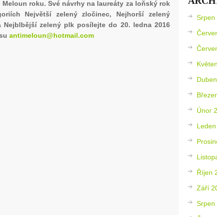
ARCH
 Meloun roku. Své návrhy na laureáty za loňský rok
oriích Největší zelený zločinec, Nejhorší zelený
Srpen
a Nejblbější zelený plk posílejte do 20. ledna 2016
Červe
esu
antimeloun@hotmail.com
Červe
Květe
Duben
Březe
Únor 
Leden
Prosin
Listop
Říjen 
Září 2
Srpen