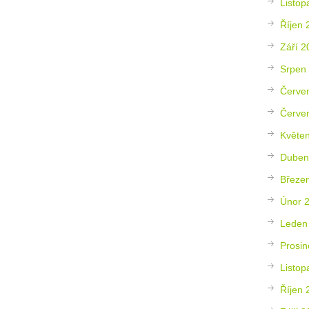
Listop
Říjen 
Září 2
Srpen
Červe
Červe
Květe
Duben
Březe
Únor 
Leden
Prosin
Listop
Říjen 