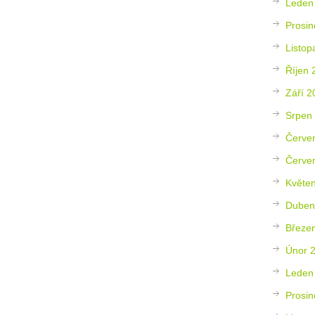
Leden
Prosin
Listop
Říjen 
Září 2
Srpen
Červe
Červe
Květe
Duben
Březe
Únor 
Leden
Prosin