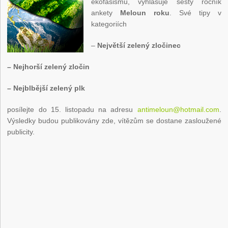
ekofašismu, vyhlašuje šestý ročník
ankety
Meloun roku
. Své tipy v
kategoriích
–
Největší zelený zločinec
– Nejhorší zelený zločin
– Nejblbější zelený plk
posílejte do 15. listopadu na adresu
antimeloun@hotmail.com
.
Výsledky budou publikovány zde, vítězům se dostane zasloužené
publicity.