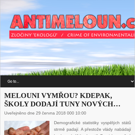
MELOUNI VYMŘOU? KDEPAK,
ŠKOLY DODAJÍ TUNY NOVÝCH…
Uveřejněno dne 29 června 2018 000 10:00
Demografické statistiky vyspělých států
strmě padají. A přestože vlády nabádají