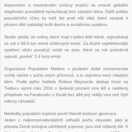
doporučení a mezinárodní úmluvy snažící se omezit globální
oteplování pravidelně vynechávají toto zásadní téma. Další pokles
populačního růstu by totiž šel proti vůli vlád, které naopak k
plození dětí nabádají kvůli daním a sociálnímu systému.
Studie zjistila, že rodiny, které mají o jedno dítě méně, vyprodukují
za rok o 58,6 tun méně uhlíkových emisí. Za druhé nejefektivnější
opatření vědci považují vzdát se auta, které za rok průměrně
vypustí „pouhé“ 2,4 tuny emisí.
Organizace Population Matters v poslední době zaznamenala
rychlý nárůst v počtu svých příznivců, a to zejména mezi mladými
lidmi. Podle jejího ředitele Robina Maynarda sleduje hnutí na
Twitteru oproti roku 2016 o šedesát procent více lidí a nedávný
příspěvek na Facebooku o životě bez dětí prý viděly více než čtyři
miliony uživatelů.
Následky populační exploze pocítí hlavně budoucí generace
Jeden z nejkonzervativnějších odhadů počtu obyvatel, jaký je
planeta Země schopna udržitelně pojmout, jsou dvě miliardy lidí. K