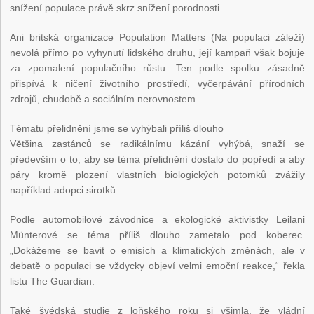
snížení populace právě skrz snížení porodnosti.
Ani britská organizace Population Matters (Na populaci záleží)
nevolá přímo po vyhynutí lidského druhu, její kampaň však bojuje
za zpomalení populačního růstu. Ten podle spolku zásadně
přispívá k ničení životního prostředí, vyčerpávání přírodních
zdrojů, chudobě a sociálním nerovnostem.
Tématu přelidnění jsme se vyhýbali příliš dlouho
Většina zastánců se radikálnímu kázání vyhýbá, snaží se
především o to, aby se téma přelidnění dostalo do popředí a aby
páry kromě plození vlastních biologických potomků zvážily
například adopci sirotků.
Podle automobilové závodnice a ekologické aktivistky Leilani
Münterové se téma příliš dlouho zametalo pod koberec.
„Dokážeme se bavit o emisích a klimatických změnách, ale v
debatě o populaci se vždycky objeví velmi emoční reakce,“ řekla
listu The Guardian.
Také švédská studie z loňského roku si všimla, že vládní