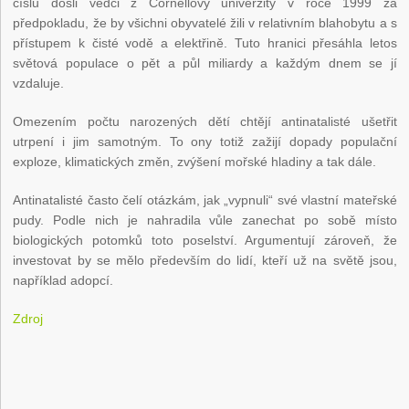
číslu došli vědci z Cornellovy univerzity v roce 1999 za
předpokladu, že by všichni obyvatelé žili v relativním blahobytu a s
přístupem k čisté vodě a elektřině. Tuto hranici přesáhla letos
světová populace o pět a půl miliardy a každým dnem se jí
vzdaluje.
Omezením počtu narozených dětí chtějí antinatalisté ušetřit
utrpení i jim samotným. To ony totiž zažijí dopady populační
exploze, klimatických změn, zvýšení mořské hladiny a tak dále.
Antinatalisté často čelí otázkám, jak „vypnuli“ své vlastní mateřské
pudy. Podle nich je nahradila vůle zanechat po sobě místo
biologických potomků toto poselství. Argumentují zároveň, že
investovat by se mělo především do lidí, kteří už na světě jsou,
například adopcí.
Zdroj