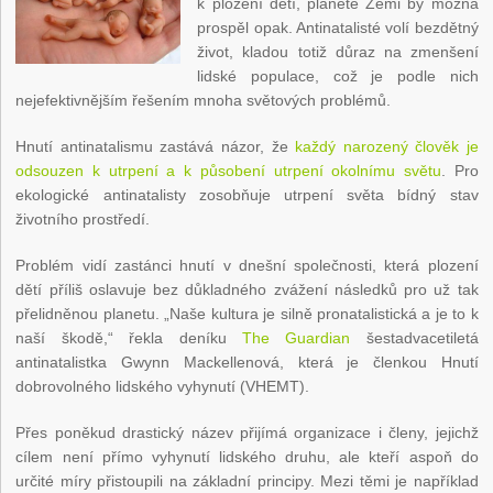
k plození dětí, planetě Zemi by možná
prospěl opak. Antinatalisté volí bezdětný
život, kladou totiž důraz na zmenšení
lidské populace, což je podle nich
nejefektivnějším řešením mnoha světových problémů.
Hnutí antinatalismu zastává názor, že
každý narozený člověk je
odsouzen k utrpení a k působení utrpení okolnímu světu
. Pro
ekologické antinatalisty zosobňuje utrpení světa bídný stav
životního prostředí.
Problém vidí zastánci hnutí v dnešní společnosti, která plození
dětí příliš oslavuje bez důkladného zvážení následků pro už tak
přelidněnou planetu. „Naše kultura je silně pronatalistická a je to k
naší škodě,“ řekla deníku
The Guardian
šestadvacetiletá
antinatalistka Gwynn Mackellenová, která je členkou Hnutí
dobrovolného lidského vyhynutí (VHEMT).
Přes poněkud drastický název přijímá organizace i členy, jejichž
cílem není přímo vyhynutí lidského druhu, ale kteří aspoň do
určité míry přistoupili na základní principy. Mezi těmi je například