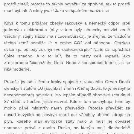
prostě chtějí, protože to takhle považují za správné, tak to prostě
musí být tak. A nikdy jinak! Jako ve špatném manželství.
Když k tomu přidáme zběsilý rakouský a německý odpor proti
jaderným elektrárnám (aby v tom byly německy mluvící země
všechny, stejný názor má i Lucembursko), je zřejmé, že vládcům
těchto zemí nemůže jít o emise CO
2
ani náhodou. Otázkou
ovšem je, oč tedy zeleným ve skutečnosti jde? Na to se nepřichází
úplně snadno. A o to hůř, že to místy celé vypadá jako
z mizerného špionážního filmu. Nebo z konspirační teorie, jak se
říká moderně.
Protože jediné k čemu kroky spojené s vnucením Green Dealu
členským státům EU (souhlasil s ním i Andrej Babiš, to je nezbytné
nezapomenout) povedou, je v lepším případě obrovské zchudnutí
27 států, v horším jejich rozvrat. Kdo o tom pochybuje, toho by
mohlo páně ministrův návrh přesvědčit. Protože převádět za
dosud nevyčíslené stovky miliard eur všechny uhelné zdroje na
plyn, kterého mají evropské státy málo a musí jej dovážet
namnoze právě z onoho Ruska, se kterým mají dlouhodobě