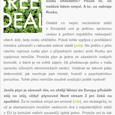
oxidu uhličitého? Pouze to, co
nedává lidem smysl. A to, co nahraje
Rusku.
Oslabit co nejvíc nezávislost států
v Evropské unii je jedinou správnou
cestou k potření největšího nebezpečí
všech dob, tedy oxidu uhličitého. Právě tohle vyplývá z prohlášení
ministra zahraničí v rakouské zelené vládě (
zde
). Nic jiného z jeho
návrhu vyjmout ruský plyn z případných sankcí proti Rusku ani
vyplynout nemůže. Protože plyn je jedna ze zásadních ruských
komodit, o které je ve světě zájem, čili představuje jednu z mála
opravdu účinných ekonomických sankcí. Vzdávat se takové páky
dobrovolně, jak navrhuje pan ministr, hraničí s psychiatrickou
poruchou. Tohle přeci nemůže soudně uvažující politik vyslovit!
Jenže plyn je zároveň tím, co chtějí Němci do Evropy přivádět
stůj co stůj, vždyť plynovod Nord stream 2 jen čeká na
spuštění.
Že to nedává smysl ani emisně (
zde
), ani strategicky, to
už je diamantovým mozkům vedoucím dva z nejzelenějších států
v EU (a bohužel našich sousedů) úplně jedno. Protože oni to tak