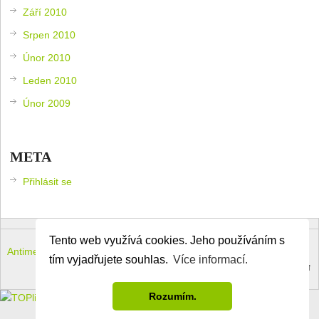
Září 2010
Srpen 2010
Únor 2010
Leden 2010
Únor 2009
META
Přihlásit se
Tento web využívá cookies. Jeho používáním s
Antimeloun – komouši dneška
Copyright © 2026.
tím vyjadřujete souhlas.
Více informací.
Theme by
MyThemeShop
.
Back to Top ↑
Rozumím.