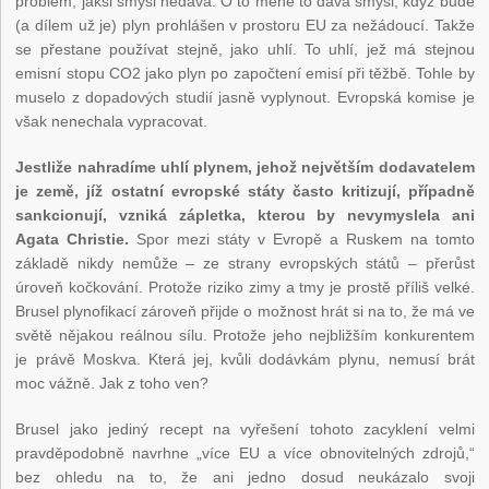
problém, jaksi smysl nedává. O to méně to dává smysl, když bude
(a dílem už je) plyn prohlášen v prostoru EU za nežádoucí. Takže
se přestane používat stejně, jako uhlí. To uhlí, jež má stejnou
emisní stopu CO
2
jako plyn po započtení emisí při těžbě. Tohle by
muselo z dopadových studií jasně vyplynout. Evropská komise je
však nenechala vypracovat.
Jestliže nahradíme uhlí plynem, jehož největším dodavatelem
je země, jíž ostatní evropské státy často kritizují, případně
sankcionují, vzniká zápletka, kterou by nevymyslela ani
Agata Christie.
Spor mezi státy v Evropě a Ruskem na tomto
základě nikdy nemůže – ze strany evropských států – přerůst
úroveň kočkování. Protože riziko zimy a tmy je prostě příliš velké.
Brusel plynofikací zároveň přijde o možnost hrát si na to, že má ve
světě nějakou reálnou sílu. Protože jeho nejbližším konkurentem
je právě Moskva. Která jej, kvůli dodávkám plynu, nemusí brát
moc vážně. Jak z toho ven?
Brusel jako jediný recept na vyřešení tohoto zacyklení velmi
pravděpodobně navrhne „více EU a více obnovitelných zdrojů,“
bez ohledu na to, že ani jedno dosud neukázalo svoji