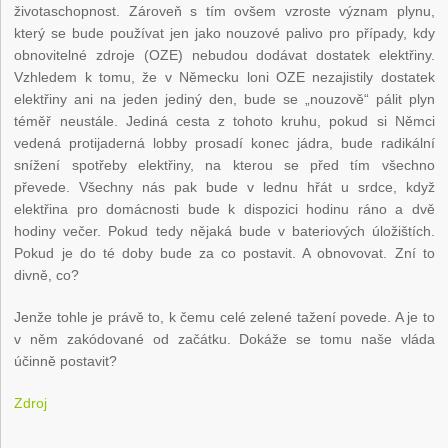
životaschopnost. Zároveň s tím ovšem vzroste význam plynu,
který se bude používat jen jako nouzové palivo pro případy, kdy
obnovitelné zdroje (OZE) nebudou dodávat dostatek elektřiny.
Vzhledem k tomu, že v Německu loni OZE nezajistily dostatek
elektřiny ani na jeden jediný den, bude se „nouzově“ pálit plyn
téměř neustále. Jediná cesta z tohoto kruhu, pokud si Němci
vedená protijaderná lobby prosadí konec jádra, bude radikální
snížení spotřeby elektřiny, na kterou se před tím všechno
převede. Všechny nás pak bude v lednu hřát u srdce, když
elektřina pro domácnosti bude k dispozici hodinu ráno a dvě
hodiny večer. Pokud tedy nějaká bude v bateriových úložištích.
Pokud je do té doby bude za co postavit. A obnovovat. Zní to
divně, co?
Jenže tohle je právě to, k čemu celé zelené tažení povede. A je to
v něm zakódované od začátku. Dokáže se tomu naše vláda
účinně postavit?
Zdroj