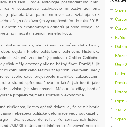
ARCH
lády nad zemí. Podle astrologie postmoderního hnutí
 jež v současnosti zachvacuje množství zejména
Srpen
idí, je planeta Uran patronem revoluce a vztahuje se k
Červe
ového cíle, s očekávaným vystupňováním do roku 2015.
 z dnešních ekonomických odhadů příštího vývoje, se
Červe
ejvětšího množství stejnojmenného kovu.
Květe
za obskurní nauku, ale takovou se může stát i každý
Duben
or, dojde-li k jeho politickému pokřivení. Historický
Březe
ikálních zákonů, zosobněný postavou Galilea Galileiho,
ady však měly omezený vliv na běžný život. Pozdější již
Únor 
níci komunistického režimu znají třídní kádrování vědy
Leden
eré se svého času projevovalo například zakazováním
druhé straně upřednostňováním falešných teorií, jako
Prosin
orie o získaných vlastnostech. Mělo to škodlivý, brzdící
Listop
 výrazně projevilo zejména ztrátami v ekonomice.
Říjen 
á zkušenost, lidstvo opětně dokazuje, že se z historie
Září 2
časná nebezpečí politické deformace vědy poukázal J.
Srpen
gie – dva strašáci do zelí, v Konzervativních listech
oznů I/MMXIII). Upozornil také na to, že zjevně nejde o