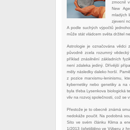
zmocnil v
New Age,
mladých l
zjevení n
A podle suchých výpočtů jednoho
může stát vládcem světa držitel n
Astrologie je označována vědci 
původně zcela rozumný vědecký ob
příklad znásilnění základních fyz
není zdaleka jediný. Dřívější příp
měly následky daleko horší. Pamět
z pozice marxismu-leninismu, kt
kybernetiky nebo genetiky a na 
byla třeba Lysenkova biologická te
vliv na rozvoj společnosti, což se
Přestože je to obecně známá smutn
nedokáže poučit. Na podobná sou
Síto ve svém článku Klima a ener
1/2013 (přetištěno ve Výberu z hr