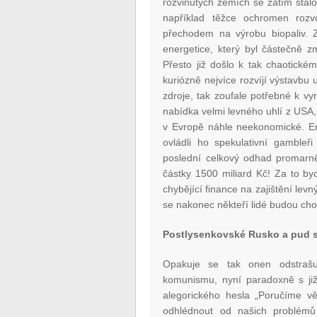
rozvinutých zemích se zatím stal
například těžce ochromen rozv
přechodem na výrobu biopaliv. 
energetice, který byl částečně 
Přesto již došlo k tak chaotické
kuriózně nejvíce rozvíjí výstavbu 
zdroje, tak zoufale potřebné k v
nabídka velmi levného uhlí z USA,
v Evropě náhle neekonomické. En
ovládli ho spekulativní gambleř
poslední celkový odhad promarně
částky 1500 miliard Kč! Za to by
chybějící finance na zajištění lev
se nakonec někteří lidé budou chou
Postlysenkovské Rusko a pud 
Opakuje se tak onen odstrašu
komunismu, nyní paradoxně s již
alegorického hesla „Poručíme vě
odhlédnout od našich problémů