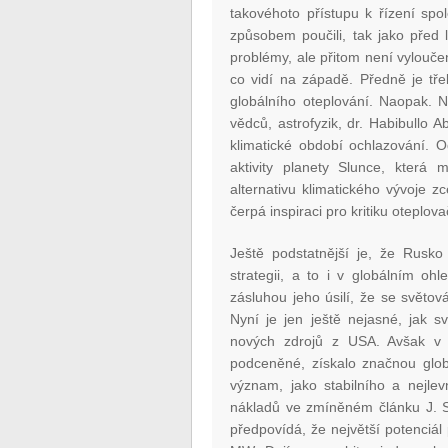
takovéhoto přístupu k řízení sp
způsobem poučili, tak jako před l
problémy, ale přitom není vylouč
co vidí na západě. Předně je tř
globálního oteplování. Naopak. N
vědců, astrofyzik, dr. Habibullo 
klimatické období ochlazování. 
aktivity planety Slunce, která 
alternativu klimatického vývoje z
čerpá inspiraci pro kritiku oteplov
Ještě podstatnější je, že Rusko
strategii, a to i v globálním oh
zásluhou jeho úsilí, že se světo
Nyní je jen ještě nejasné, jak s
nových zdrojů z USA. Avšak v ji
podceněné, získalo značnou globá
význam, jako stabilního a nejlev
nákladů ve zmíněném článku J. S
předpovídá, že největší potenciá