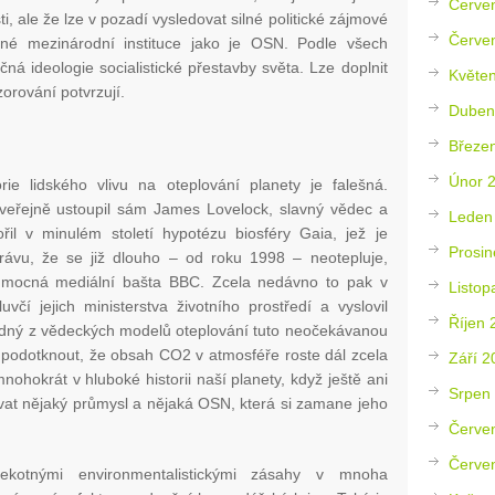
Červe
, ale že lze v pozadí vysledovat silné politické zájmové
Červe
cné mezinárodní instituce jako je OSN. Podle všech
ná ideologie socialistické přestavby světa. Lze doplnit
Květe
zorování potvrzují.
Duben
Březe
Únor 
rie lidského vlivu na oteplování planety je falešná.
veřejně ustoupil sám James Lovelock, slavný vědec a
Leden
řil v minulém století hypotézu biosféry Gaia, jež je
Prosin
ávu, že se již dlouho – od roku 1998 – neotepluje,
 mocná mediální bašta BBC. Zcela nedávno to pak v
Listop
včí jejich ministerstva životního prostředí a vyslovil
Říjen 
ádný z vědeckých modelů oteplování tuto neočekávanou
 podotknout, že obsah CO2 v atmosféře roste dál zcela
Září 2
ohokrát v hluboké historii naší planety, když ještě ani
Srpen
vat nějaký průmysl a nějaká OSN, která si zamane jeho
Červe
Červe
řekotnými environmentalistickými zásahy v mnoha