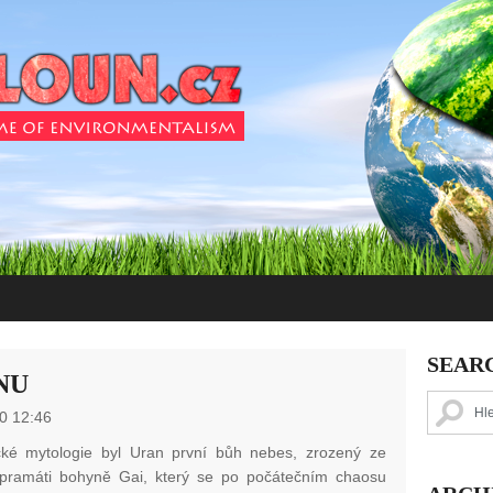
SEAR
NU
0 12:46
cké mytologie byl Uran první bůh nebes, zrozený ze
pramáti bohyně Gai, který se po počátečním chaosu