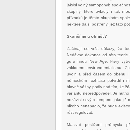
jakýsi volný samopohyb společnosti
skupiny, které ovládly i tak mo
příznaků je těmto skupinám společ
některé další postřehy, jež tato po
Skončíme u ohnišť?
Začínají se vršit důkazy, že teo
Nedávno dokonce od této teorie 
guru hnutí New Age, který vytvo
základem environmentalismu. Zpr
uvolnila před časem do oběhu i
německém rozhlase potvrdil i mlu
hlavně vážný podiv nad tím, že ž
variantu nepředpověděl. Je nutno
nezávisle svým tempem, jako již mn
nikoho nenapadlo, že bude existo
růst regulovat.
Masivní postižení průmyslu p