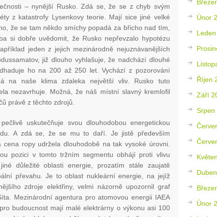
Březe
olečnosti – nynější Rusko. Zdá se, že se z chyb svým
éty z katastrofy Lysenkovy teorie. Mají sice jiné velké
Únor 
eno, že se tam někdo smíchy popadá za břicho nad tím,
Leden
eba si dobře uvědomit, že Rusko nepřevzalo hypotézu
Prosin
apříklad jeden z jejich mezinárodně nejuznávanějších
Abdussamatov, již dlouho vyhlašuje, že nadchází dlouhé
Listop
Odhaduje ho na 200 až 250 let. Vychází z pozorování
Říjen 
má na naše klima zdaleka největší vliv. Rusko tuto
cela nezavrhuje. Možná, že náš místní slavný kremlofil
Září 2
ačů právě z těchto zdrojů.
Srpen
 pečlivě uskutečňuje svou dlouhodobou energetickou
Červe
ledu. A zdá se, že se mu to daří. Je jistě především
Červe
vá cena ropy udržela dlouhodobě na tak vysoké úrovni.
vou pozici v tomto tržním segmentu obhájí proti vlivu
Květe
né důležité oblasti energie, prozatím stále zaujatě
Duben
lní převahu. Je to oblast nukleární energie, na jejíž
nějšího zdroje elektřiny, velmi názorně upozornil graf
Březe
íta. Mezinárodní agentura pro atomovou energii IAEA
Únor 
l pro budoucnost mají malé elektrárny o výkonu asi 100