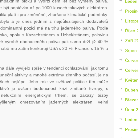
mpaktním bloku a vydrží osm let bez výměny paliva.
Leden
 být poptávka až po 1000 kusech takových elektráren.
Prosin
lita platí i pro změněné, zhoršené klimatické podmínky.
Listop
ylu a je dnes jedním z nejdůležitějších dodavatelů
ě dominantní pozici má na trhu jaderného paliva. Podle
Říjen 
sko, spolu s Kazachstánem a Uzbekistánem, polovinu
Září 2
vé výrobě obohaceného paliva pak samo drží již 40 %
 chabě mu zatím konkurují USA s 20 %, Francie s 15 % a
Srpen
Červe
a dále vyvíjelo spíše v tendenci ochlazování, jak tomu
Červe
neční aktivity a mnohé extrémy zimního počasí, je na
Květe
šech nejlépe. Jeho role ve světové politice tím může
ektivě je ovšem budoucnost krizí zmítané Evropy, s
Duben
 nefukčním energetickým trhem, se zákazy těžby
Březe
yšleným omezováním jaderných elektráren, velmi
Únor 
Leden
Prosin