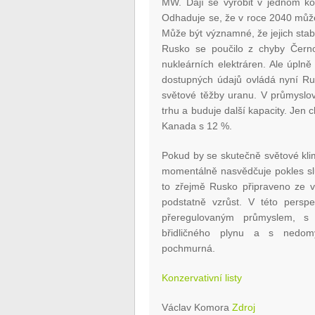
MW. Dají se vyrobit v jednom ko
Odhaduje se, že v roce 2040 může
Může být významné, že jejich stabi
Rusko se poučilo z chyby Černob
nukleárních elektráren. Ale úpln
dostupných údajů ovládá nyní Ru
světové těžby uranu. V průmyslo
trhu a buduje další kapacity. Jen
Kanada s 12 %.
Pokud by se skutečně světové klim
momentálně nasvědčuje pokles slu
to zřejmě Rusko připraveno ze v
podstatně vzrůst. V této persp
přeregulovaným průmyslem, s
břidličného plynu a s nedom
pochmurná.
Konzervativní listy
Václav Komora
Zdroj