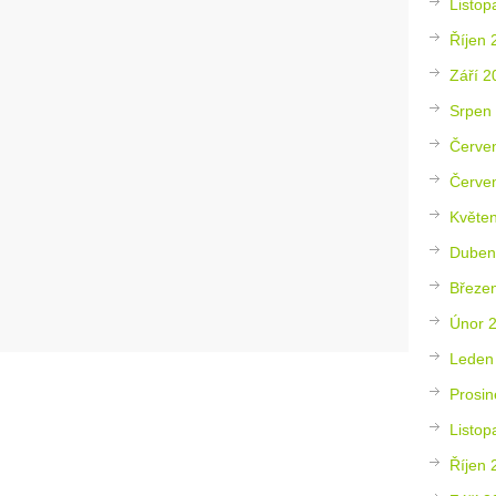
Listop
Říjen 
Září 2
Srpen
Červe
Červe
Květe
Duben
Březe
Únor 
Leden
Prosin
Listop
Říjen 