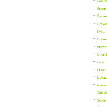
Září 2
Srpen
Červe
Červe
Květe
Duben
Březe
Únor 
Leden
Prosin
Listop
Říjen 
Září 2
Srpen