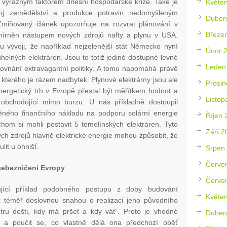
o výrazným faktorem dnešní hospodářské krize. Také je
Květe
oj zemědělství a produkce potravin nedomyšleným
Duben
Zmiňovaný článek upozorňuje na rozvrat plánování v
Březe
zmírněn nástupem nových zdrojů nafty a plynu v USA.
mu vývoji, že například nejzelenější stát Německo nyní
Únor 
uhelných elektráren. Jsou to totiž jediné dostupné levné
Leden
yrovnání extravagantní politiky. A tomu napomáhá právě
 kterého je rázem nadbytek. Plynové elektrárny jsou ale
Prosin
ergetický trh v Evropě přestal být měřítkem hodnot a
Listop
i obchodující mimo burzu. U nás příkladně dostoupil
ného finančního nákladu na podporu solární energie
Říjen 
chom si mohli postavit 5 temelínských elektráren. Tyto
Září 2
ných zdrojů hlavně elektrické energie mohou způsobit, že
lit u ohnišť.
Srpen
Červe
sebezničení Evropy
Červe
jící příklad podobného postupu z doby budování
Květe
 téměř doslovnou snahou o realizaci jeho původního
tru dešti, kdy má pršet a kdy vát“. Proto je vhodné
Duben
 a poučit se, co vlastně dělá ona předchozí oběť