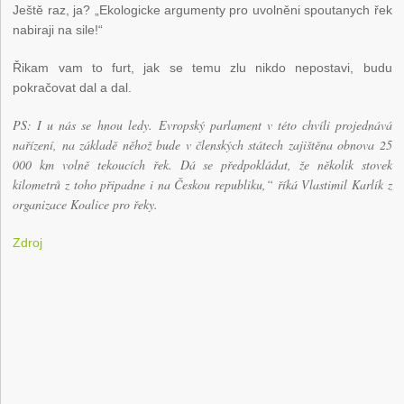
Ještě raz, ja? „Ekologicke argumenty pro uvolněni spoutanych řek
nabiraji na sile!“
Řikam vam to furt, jak se temu zlu nikdo nepostavi, budu
pokračovat dal a dal.
PS: I u nás se hnou ledy. Evropský parlament v této chvíli projednává
nařízení, na základě něhož bude v členských státech zajištěna obnova 25
000 km volně tekoucích řek. Dá se předpokládat, že několik stovek
kilometrů z toho připadne i na Českou republiku,“ říká Vlastimil Karlík z
organizace Koalice pro řeky.
Zdroj