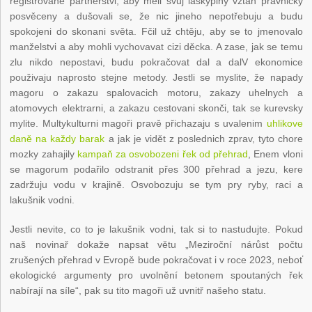
registrovane partnerstvi, aby měli svuj laskyplny vztah pravnicky
posvěceny a dušovali se, že nic jineho nepotřebuju a budu
spokojeni do skonani světa. Fčil už chtěju, aby se to jmenovalo
manželstvi a aby mohli vychovavat cizi děcka. A zase, jak se temu
zlu nikdo nepostavi, budu pokračovat dal a dalV ekonomice
použivaju naprosto stejne metody. Jestli se myslite, že napady
magoru o zakazu spalovacich motoru, zakazy uhelnych a
atomovych elektrarni, a zakazu cestovani skonči, tak se kurevsky
mylite. Multykulturni magoři pravě přichazaju s uvalenim
uhlikove
daně na každy barak
a jak je vidět z poslednich zprav, tyto chore
mozky zahajily
kampaň za osvobozeni řek od přehrad
, Enem vloni
se magorum podařilo odstranit přes 300 přehrad a jezu, kere
zadržuju vodu v krajině. Osvobozuju se tym pry ryby, raci a
lakušnik vodni.
Jestli nevite, co to je lakušnik vodni, tak si to nastudujte. Pokud
naš novinař dokaže napsat větu „Meziroční nárůst počtu
zrušených přehrad v Evropě bude pokračovat i v roce 2023, neboť
ekologické argumenty pro uvolnění betonem spoutaných řek
nabírají na síle“, pak su tito magoři už uvnitř našeho statu.