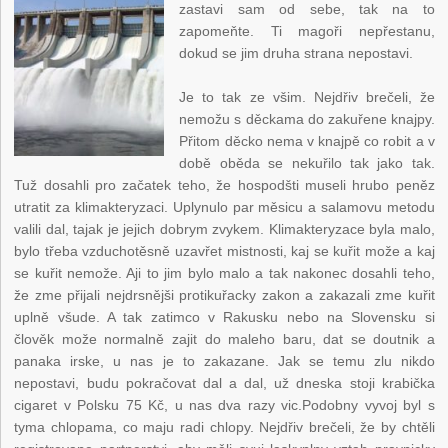
zastavi sam od sebe, tak na to
zapomeňte. Ti magoři nepřestanu,
dokud se jim druha strana nepostavi.
Je to tak ze všim. Nejdřiv brečeli, že
nemožu s děckama do zakuřene knajpy.
Přitom děcko nema v knajpě co robit a v
době oběda se nekuřilo tak jako tak.
Tuž dosahli pro začatek teho, že hospodšti museli hrubo peněz
utratit za klimakteryzaci. Uplynulo par měsicu a salamovu metodu
valili dal, tajak je jejich dobrym zvykem. Klimakteryzace byla malo,
bylo třeba vzduchotěsně uzavřet mistnosti, kaj se kuřit može a kaj
se kuřit nemože. Aji to jim bylo malo a tak nakonec dosahli teho,
že zme přijali nejdrsnějši protikuřacky zakon a zakazali zme kuřit
uplně všude. A tak zatimco v Rakusku nebo na Slovensku si
člověk može normalně zajit do maleho baru, dat se doutnik a
panaka irske, u nas je to zakazane. Jak se temu zlu nikdo
nepostavi, budu pokračovat dal a dal, už dneska stoji krabička
cigaret v Polsku 75 Kč, u nas dva razy vic.Podobny vyvoj byl s
tyma chlopama, co maju radi chlopy. Nejdřiv brečeli, že by chtěli