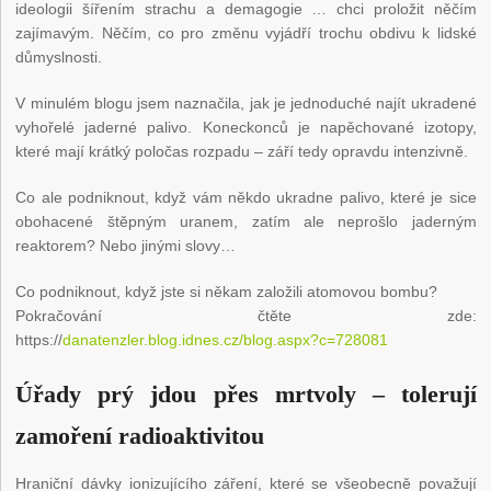
ideologii šířením strachu a demagogie … chci proložit něčím
zajímavým. Něčím, co pro změnu vyjádří trochu obdivu k lidské
důmyslnosti.
V minulém blogu jsem naznačila, jak je jednoduché najít ukradené
vyhořelé jaderné palivo. Koneckonců je napěchované izotopy,
které mají krátký poločas rozpadu – září tedy opravdu intenzivně.
Co ale podniknout, když vám někdo ukradne palivo, které je sice
obohacené štěpným uranem, zatím ale neprošlo jaderným
reaktorem? Nebo jinými slovy…
Co podniknout, když jste si někam založili atomovou bombu?
Pokračování čtěte zde:
https://
danatenzler.blog.idnes.cz/blog.aspx?c=728081
Úřady prý jdou přes mrtvoly – tolerují
zamoření radioaktivitou
Hraniční dávky ionizujícího záření, které se všeobecně považují