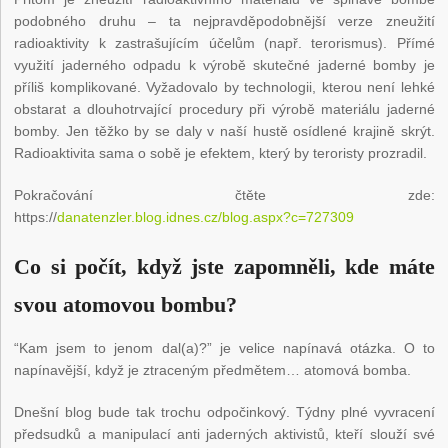
podobného druhu – ta nejpravděpodobnější verze zneužití
radioaktivity k zastrašujícím účelům (např. terorismus). Přímé
využití jaderného odpadu k výrobě skutečné jaderné bomby je
příliš komplikované. Vyžadovalo by technologii, kterou není lehké
obstarat a dlouhotrvající procedury při výrobě materiálu jaderné
bomby. Jen těžko by se daly v naší hustě osídlené krajině skrýt.
Radioaktivita sama o sobě je efektem, který by teroristy prozradil.
Pokračování čtěte zde:
https://
danatenzler.blog.idnes.cz/blog.aspx?c=727309
Co si počít, když jste zapomněli, kde máte
svou atomovou bombu?
“Kam jsem to jenom dal(a)?” je velice napínavá otázka. O to
napínavější, když je ztraceným předmětem… atomová bomba.
Dnešní blog bude tak trochu odpočinkový. Týdny plné vyvracení
předsudků a manipulací anti jaderných aktivistů, kteří slouží své