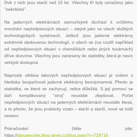
Dvě z nich jsou starší než 15 let. Všechny tři byly označeny jako
“nekritické”.
Na jaderných elektrárnách samozřejmě dochází k určitému
množství nepředpisových situací – stejně jako ve všech složitých
technologických systémech. Jelikož jsou jaderné elektrárny
extrémně sledovanou technologií, o všech se (na rozdíl například
od nepředpisových situací v chemičkách nebo jiných továrnách)
dříve dozvíme. Všechny jsou zaneseny do statistiky, která je navíc
veřejně dostupná.
Naprostá většina takových nepředpisových situací je ovšem z
hlediska bezpečnosti jaderné elektrárny bezvýznamná. Přesto je
statistika, ve které se zachycují, velice důležitá. S její pomocí se
daří komplikovaný “stroj” neustále zlepšovat. Počet
nepředpisových situací na jaderných elektrárnách neustále klesá,
a to přesto, že jsou prakticky vzato – starší a starší, nové se totiž
nestaví.
Pokračování čtěte zde:
https://
danatenzler.blog.idnes.cz/blog.aspx?c=729716