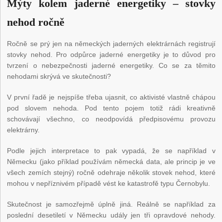
Mýty kolem jaderné energetiky – stovky
nehod ročně
Ročně se prý jen na německých jaderných elektrárnách registrují
stovky nehod. Pro odpůrce jaderné energetiky je to důvod pro
tvrzení o nebezpečnosti jaderné energetiky. Co se za těmito
nehodami skrývá ve skutečnosti?
V první řadě je nejspíše třeba ujasnit, co aktivisté vlastně chápou
pod slovem nehoda. Pod tento pojem totiž rádi kreativně
schovávají všechno, co neodpovídá předpisovému provozu
elektrárny.
Podle jejich interpretace to pak vypadá, že se například v
Německu (jako příklad používám německá data, ale princip je ve
všech zemích stejný) ročně odehraje několik stovek nehod, které
mohou v nepříznivém případě vést ke katastrofě typu Černobylu.
Skutečnost je samozřejmě úplně jiná. Reálně se například za
poslední desetiletí v Německu udály jen tři opravdové nehody.