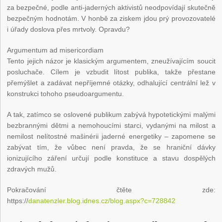
za bezpečné, podle anti-jaderných aktivistů neodpovídají skutečně
bezpečným hodnotám. V honbě za ziskem jdou prý provozovatelé
i úřady doslova přes mrtvoly. Opravdu?
Argumentum ad misericordiam
Tento jejich názor je klasickým argumentem, zneužívajícím soucit
posluchače. Cílem je vzbudit lítost publika, takže přestane
přemýšlet a zadávat nepříjemné otázky, odhalující centrální lež v
konstrukci tohoho pseudoargumentu.
A tak, zatímco se oslovené publikum zabývá hypotetickými malými
bezbrannými dětmi a nemohoucími starci, vydanými na milost a
nemilost nelítostné mašinérii jaderné energetiky – zapomene se
zabývat tím, že vůbec není pravda, že se hraniční dávky
ionizujícího záření určují podle konstituce a stavu dospělých
zdravých mužů.
Pokračování čtěte zde:
https://
danatenzler.blog.idnes.cz/blog.aspx?c=728842