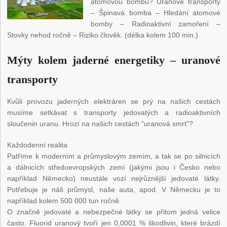
atomovou bombu? Uranové transporty
– Špinavá bomba – Hledání atomové
bomby – Radioaktivní zamoření –
Stovky nehod ročně – Riziko člověk. (délka kolem 100 min.)
Mýty kolem jaderné energetiky – uranové
transporty
Kvůli provozu jaderných elektráren se prý na našich cestách
musíme setkávat s transporty jedovatých a radioaktivních
sloučenin uranu. Hrozí na našich cestách “uranová smrt”?
Každodenní realita
Patříme k moderním a průmyslovým zemím, a tak se po silnicích
a dálnicích středoevropských zemí (jakými jsou i Česko nebo
například Německo) neustále vozí nejrůznější jedovaté látky.
Potřebuje je náš průmysl, naše auta, apod. V Německu je to
například kolem 500 000 tun ročně.
O značně jedovaté a nebezpečné látky se přitom jedná velice
často. Fluorid uranový tvoří jen 0,0001 % škodlivin, které brázdí