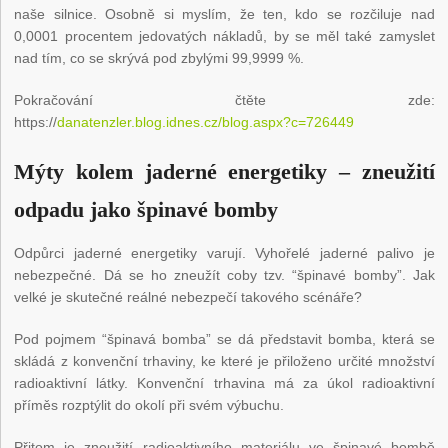
naše silnice. Osobně si myslím, že ten, kdo se rozčiluje nad
0,0001 procentem jedovatých nákladů, by se měl také zamyslet
nad tím, co se skrývá pod zbylými 99,9999 %.
Pokračování čtěte zde:
https://
danatenzler.blog.idnes.cz/blog.aspx?c=726449
Mýty kolem jaderné energetiky – zneužití
odpadu jako špinavé bomby
Odpůrci jaderné energetiky varují. Vyhořelé jaderné palivo je
nebezpečné. Dá se ho zneužít coby tzv. “špinavé bomby”. Jak
velké je skutečné reálné nebezpečí takového scénáře?
Pod pojmem “špinavá bomba” se dá představit bomba, která se
skládá z konvenční trhaviny, ke které je přiloženo určité množství
radioaktivní látky. Konvenční trhavina má za úkol radioaktivní
příměs rozptýlit do okolí při svém výbuchu.
Přitom je zneužití radioaktivního materiálu ve špinavé bombě