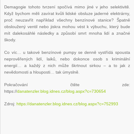
Demagogie tohoto tvrzení spočívá mimo jiné v jeho selektivitě.
Když bychom měli zavírat kvůli lidské obsluze jaderné elektrárny,
proč neuzavřít například všechny benzínové stanice? Špatně
obsloužený ventil nebo jiskra mohou vést k výbuchu, který bude
mít dalekosáhlé následky a způsobí smrt mnoha lidí a značné
škody.
Co víc… u takové benzínové pumpy se denně vystřídá spousta
neprověřených lidí, laiků, nebo dokonce osob s kriminální
energií… a každý z nich může škrtnout sirkou – a to jak z
nevědomosti a hlouposti… tak úmyslně.
Pokračování čtěte zde:
https://
danatenzler.blog.idnes.cz/blog.aspx?c=730654
Zdroj:
https://danatenzler.blog.idnes.cz/blog.aspx?c=752993