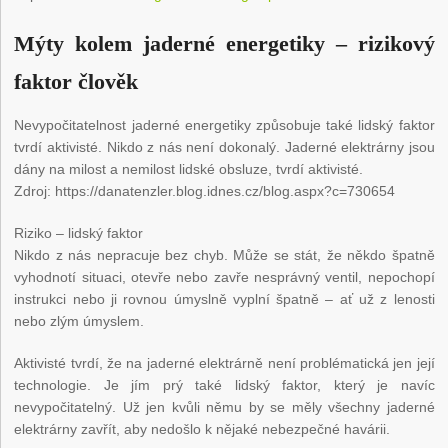
Mýty kolem jaderné energetiky – rizikový
faktor člověk
Nevypočitatelnost jaderné energetiky způsobuje také lidský faktor
tvrdí aktivisté. Nikdo z nás není dokonalý. Jaderné elektrárny jsou
dány na milost a nemilost lidské obsluze, tvrdí aktivisté.
Zdroj: https://danatenzler.blog.idnes.cz/blog.aspx?c=730654
Riziko – lidský faktor
Nikdo z nás nepracuje bez chyb. Může se stát, že někdo špatně
vyhodnotí situaci, otevře nebo zavře nesprávný ventil, nepochopí
instrukci nebo ji rovnou úmyslně vyplní špatně – ať už z lenosti
nebo zlým úmyslem.
Aktivisté tvrdí, že na jaderné elektrárně není problématická jen její
technologie. Je jím prý také lidský faktor, který je navíc
nevypočitatelný. Už jen kvůli němu by se měly všechny jaderné
elektrárny zavřít, aby nedošlo k nějaké nebezpečné havárii.