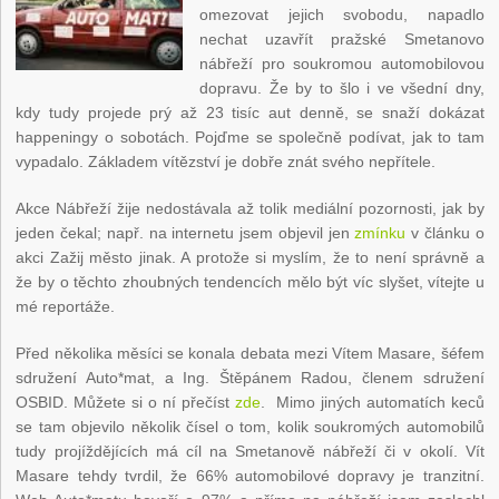
omezovat jejich svobodu, napadlo
nechat uzavřít pražské Smetanovo
nábřeží pro soukromou automobilovou
dopravu. Že by to šlo i ve všední dny,
kdy tudy projede prý až 23 tisíc aut denně, se snaží dokázat
happeningy o sobotách. Pojďme se společně podívat, jak to tam
vypadalo. Základem vítězství je dobře znát svého nepřítele.
Akce Nábřeží žije nedostávala až tolik mediální pozornosti, jak by
jeden čekal; např. na internetu jsem objevil jen
zmínku
v článku o
akci Zažij město jinak. A protože si myslím, že to není správně a
že by o těchto zhoubných tendencích mělo být víc slyšet, vítejte u
mé reportáže.
Před několika měsíci se konala debata mezi Vítem Masare, šéfem
sdružení Auto*mat, a Ing. Štěpánem Radou, členem sdružení
OSBID. Můžete si o ní přečíst
zde
. Mimo jiných automatích keců
se tam objevilo několik čísel o tom, kolik soukromých automobilů
tudy projíždějících má cíl na Smetanově nábřeží či v okolí. Vít
Masare tehdy tvrdil, že 66% automobilové dopravy je tranzitní.