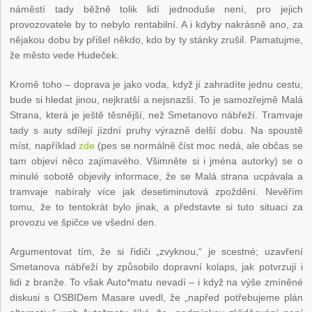
náměstí tady běžně tolik lidí jednoduše není, pro jejich
provozovatele by to nebylo rentabilní. A i kdyby nakrásně ano, za
nějakou dobu by přišel někdo, kdo by ty stánky zrušil. Pamatujme,
že město vede Hudeček.
Kromě toho – doprava je jako voda, když jí zahradíte jednu cestu,
bude si hledat jinou, nejkratší a nejsnazší. To je samozřejmě Malá
Strana, která je ještě těsnější, než Smetanovo nábřeží. Tramvaje
tady s auty sdílejí jízdní pruhy výrazně delší dobu. Na spoustě
míst, například
zde
(pes se normálně číst moc nedá, ale občas se
tam objeví něco zajímavého. Všimněte si i jména autorky) se o
minulé sobotě objevily informace, že se Malá strana ucpávala a
tramvaje nabíraly více jak desetiminutová zpoždění. Nevěřím
tomu, že to tentokrát bylo jinak, a představte si tuto situaci za
provozu ve špičce ve všední den.
Argumentovat tím, že si řidiči „zvyknou,“ je scestné; uzavření
Smetanova nábřeží by způsobilo dopravní kolaps, jak potvrzují i
lidi z branže. To však Auto*matu nevadí – i když na výše zmíněné
diskusi s OSBIDem Masare uvedl, že „napřed potřebujeme plán