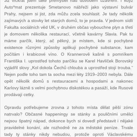
Již víckrát jsem také přemýšlel nad důvodem uzavření. I když
Auto*mat prezentuje Smetanovo nábřeží jako výstavní bulvár
Prahy, nejsem si jist, zda můžu zcela souhlasit. Je tady několik
zajímavých a stovky let starých domů, to je pravda. V jednom sídlí
Fakulta sociálních věd UK, v druhém občas vybouchne plyn a třetí
je domovem několika restaurací, včetně kavárny Slavia. Pak tu
máme parčík, který, ač pěkný, je místem, kde si pochybné
existence různými způsoby aplikují pochybné substance, kam
počítám i krabicové víno. O Krannerově kašně s pomníkem
Františka I. uprostřed tohoto parčíku se Karel Havlíček Borovský
vyjádřil slovy „Kol dokola Čechů chlouba a uprostřed stojí trouba.“
Nejen podle toho tam ta socha mezi léty 1919–2003 nebyla. Dále
opět několik domů s restauracemi a hospodami a nakonec
Karlovy lázně s velmi pochybnou diskotékou a pasáží, kde Rusové
prodávají cetky.
Opravdu potřebujeme zrovna z tohoto místa dělat pěší zónu
natrvalo? Občasné happeningy se stánky a pouličními umělci
nejsou špatný nápad, dokonce bych si dovedl představit i nějaké
pravidelné konání, ale rozhodně ne za městské peníze. Trvale
tady ty stánky nikdy nebudou, protože oproti Václavskému