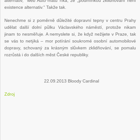
alternativ,“ web Auto*matu říká, že „podmínkou zklidňování není
existence alternativ.“ Takže tak.
Nenechme si z poměrně důležité dopravní tepny v centru Prahy
udělat další dolní půlku Václavského náměstí, protože nikam
jinam to nesměřuje. A nemyslete si, že když nežijete v Praze, tak
se vás to netýká – mor potírání soukromé osobní automobilové
dopravy, schovaný za krásným slůvkem zklidňování, se pomalu
rozrůstá i do dalších měst České republiky.
22.09.2013 Bloody Cardinal
Zdroj