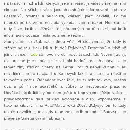
na tvářích mnoha lidí, kterých jsem si všiml, je vidět přinejmenším
skepse. Ne všichni však jsou dostatečně informovaní; jeden z
účastníků, novinář a publicista, kterému jsem osvětlil, jak má
nábřeží po uzavření pro auta vypadat, změnil názor. Nedělám si
tedy iluze, kolik z běžných lidí, přítomných na této akci, má kolik
informací o povaze místa po změně režimu.
Zamysleme se však nad jednou věcí. Představme si, že tady ty
stánky nejsou. Kolik lidí tu bude? Polovina? Desetina? A když už
jsme u čísel –
zde
se hovoří o osmnácti tisících lidí. Nevím, jak vy,
ale pro mě je osmnáct tisíc lidí fakt hodně; pro představu, je to
téměř plný stadion Sparty na Letné. Pokud nebyli všichni ti lidi
neviditelní, nebo nacpaní u Karlových lázní, ani trochu nevěřím
takovému počtu. Odhadem bych řekl, že tu bylo tak dva, možná
dva a půl tisíce účastníků a vůbec to nevypadalo prázdně.
Devětkrát tolik lidí by se sem ještě s tramvajemi těžko vešlo –
pravděpodobně další příklad akrobacie s čísly. Vzpomeňme si
také na citaci z filmu Auto*Mat z roku 2007: „Kdybychom to tady
takhle nezalidnili, tak tady toho zase tolik nebude.“ Souviselo to
právě se Smetanovým nábřežím.