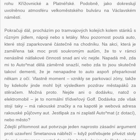
rohu Křížovnické a Platnéřské. Podobně, jako dokreslují
uvolněnou atmosféru velkoměstského bulváru na Václavském
náměstí.
Pokračuji dál, procházím po tramvajových kolejích kolem stánků s
různým jídlem, nápoji nebo s letáky. Mou pozornost poutá auto,
které stojí zaparkované částečně na chodníku. Na akci, která je
zaměřena tak moc proti soukromým autům, že to v rámci
nenásilné nátlakové činnosti snad ani víc nejde. Napadá mě, zda
mi to Auto*mat dělá záměrně snazší, nebo zda to jsou skutečně
takoví dementi, že je nenapadne to auto aspoň přeparkovat
někam z očí. Vlastně moment – vznikly se parkovací zóny, takže
by kdekoliv jinde mohl být výsledkem pozdrav městapáků za
stěračem. Možná proto. Nejde ani o dodávku, natož o
elektromobil – je to normální třídveřový Golf. Dodávka zde však
stojí taky – má rakouské značky a na kapotě je webová adresa
rakouské půjčovny aut. Jestlipak za ni zaplatil Auto*mat (z dotací),
nebo město?
Zdejší přítomnost aut potvrzuje jeden naprosto zásadní argument
proti uzavření Smetanova nábřeží – když potřebujete přivézt stoly