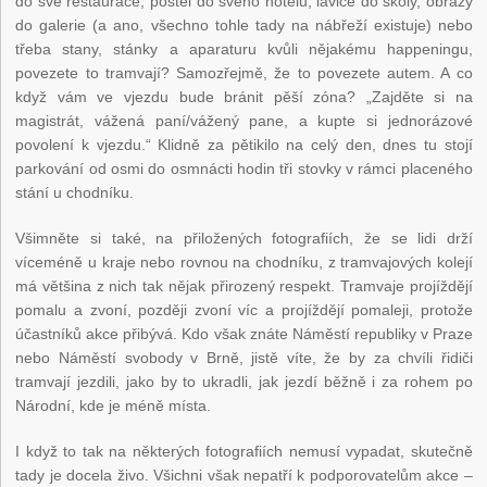
do své restaurace, postel do svého hotelu, lavice do školy, obrazy
do galerie (a ano, všechno tohle tady na nábřeží existuje) nebo
třeba stany, stánky a aparaturu kvůli nějakému happeningu,
povezete to tramvají? Samozřejmě, že to povezete autem. A co
když vám ve vjezdu bude bránit pěší zóna? „Zajděte si na
magistrát, vážená paní/vážený pane, a kupte si jednorázové
povolení k vjezdu.“ Klidně za pětikilo na celý den, dnes tu stojí
parkování od osmi do osmnácti hodin tři stovky v rámci placeného
stání u chodníku.
Všimněte si také, na přiložených fotografiích, že se lidi drží
víceméně u kraje nebo rovnou na chodníku, z tramvajových kolejí
má většina z nich tak nějak přirozený respekt. Tramvaje projíždějí
pomalu a zvoní, později zvoní víc a projíždějí pomaleji, protože
účastníků akce přibývá. Kdo však znáte Náměstí republiky v Praze
nebo Náměstí svobody v Brně, jistě víte, že by za chvíli řidiči
tramvají jezdili, jako by to ukradli, jak jezdí běžně i za rohem po
Národní, kde je méně místa.
I když to tak na některých fotografiích nemusí vypadat, skutečně
tady je docela živo. Všichni však nepatří k podporovatelům akce –