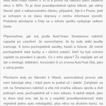
Web Auto*matu hovoří o 97% a přímo na nábřeží jsem zaslechl
něco o 90%. To je dost pravděpodobně úplná blbost, jak ctěný
čtenář zjistí z odkazovaného článku, případně, žije-li v Praze, jistě
je schopen si ze stavu dopravy v centru informace vyvodit.
Podobná akrobacie s čísly se u tohoto spolku vyskytuje celkem
často.
Připomeňme, jak má podle Auto*matu Smetanovo nábřeží
vypadat po uzavření. Je samozřejmé, že by tudy stále jezdily
tramvaje. K tomu pochopitelně sanitky, hasiči a fízlové. Již méně
pochopitelně také taxíky a i všichni ostatní, kteří by byli ochotni
zaplatit za povolení k vjezdu. Co z toho plyne? Že nepůjde ani až
tak o ekologii, zklidnění, korzování či co zrovna Auto*mat říká, jako
o zdroj peněz.
Přicházím tedy po Národní k Vltavě, automobilový provoz zde
není kdovíjak silný, i když jsem tu potkal už i slabší. Zahýbám za
roh na Smetanovo nábřeží a vítá mě značka zákazu vjezdu a dvě
policejní auta, pochopitelně až v tom zákazu. A úplně stejně, jako
tu dnes stojí ona, tak by tu s největší pravděpodobností stálo
nejméně jedno auto městapáků, plus něco na druhém konci, na