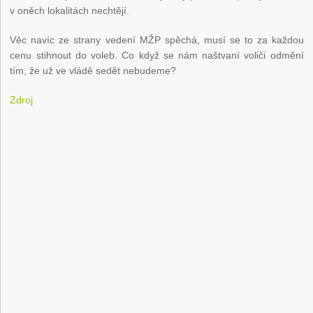
v oněch lokalitách nechtějí.
Věc navíc ze strany vedení MŽP spěchá, musí se to za každou
cenu stihnout do voleb. Co když se nám naštvaní voliči odmění
tím, že už ve vládě sedět nebudeme?
Zdroj