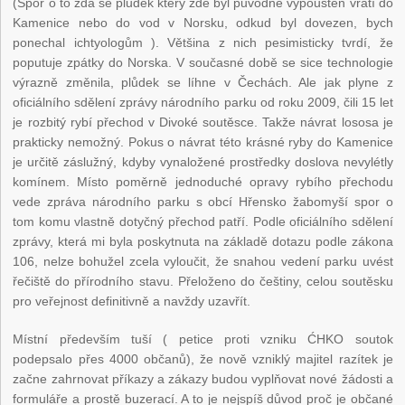
(Spor o to zda se plůdek který zde byl původně vypouštěn vrátí do
Kamenice nebo do vod v Norsku, odkud byl dovezen, bych
ponechal ichtyologům ). Většina z nich pesimisticky tvrdí, že
poputuje zpátky do Norska. V současné době se sice technologie
výrazně změnila, plůdek se líhne v Čechách. Ale jak plyne z
oficiálního sdělení zprávy národního parku od roku 2009, čili 15 let
je rozbitý rybí přechod v Divoké soutěsce. Takže návrat lososa je
prakticky nemožný. Pokus o návrat této krásné ryby do Kamenice
je určitě záslužný, kdyby vynaložené prostředky doslova nevylétly
komínem. Místo poměrně jednoduché opravy rybího přechodu
vede zpráva národního parku s obcí Hřensko žabomyší spor o
tom komu vlastně dotyčný přechod patří. Podle oficiálního sdělení
zprávy, která mi byla poskytnuta na základě dotazu podle zákona
106, nelze bohužel zcela vyloučit, že snahou vedení parku uvést
řečiště do přírodního stavu. Přeloženo do češtiny, celou soutěsku
pro veřejnost definitivně a navždy uzavřít.
Místní především tuší ( petice proti vzniku ĆHKO soutok
podepsalo přes 4000 občanů), že nově vzniklý majitel razítek je
začne zahrnovat příkazy a zákazy budou vyplňovat nové žádosti a
formuláře a prostě buzerací. A to je nejspíš důvod proč je občané