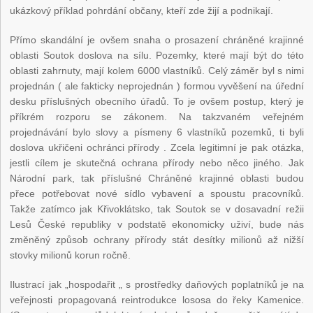
ukázkový příklad pohrdání občany, kteří zde žijí a podnikají.
Přímo skandální je ovšem snaha o prosazení chráněné krajinné
oblasti Soutok doslova na sílu. Pozemky, které mají být do této
oblasti zahrnuty, mají kolem 6000 vlastníků. Celý záměr byl s nimi
projednán ( ale fakticky neprojednán ) formou vyvěšení na úřední
desku příslušných obecního úřadů. To je ovšem postup, který je
příkrém rozporu se zákonem. Na takzvaném veřejném
projednávání bylo slovy a písmeny 6 vlastníků pozemků, ti byli
doslova ukřičeni ochránci přírody . Zcela legitimní je pak otázka,
jestli cílem je skutečná ochrana přírody nebo něco jiného. Jak
Národní park, tak příslušné Chráněné krajinné oblasti budou
přece potřebovat nové sídlo vybavení a spoustu pracovníků.
Takže zatímco jak Křivoklátsko, tak Soutok se v dosavadní režii
Lesů České republiky v podstatě ekonomicky uživí, bude nás
změněný způsob ochrany přírody stát desítky milionů až nižší
stovky milionů korun ročně.
Ilustrací jak „hospodařit „ s prostředky daňových poplatníků je na
veřejnosti propagovaná reintrodukce lososa do řeky Kamenice.