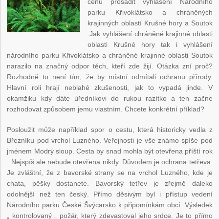
cenu prosadit vyhlášení Národního
parku Křivoklátsko a chráněných
krajinných oblastí Krušné hory a Soutok
.Jak vyhlášení chráněné krajinné oblasti
oblasti Krušné hory tak i vyhlášení
národního parku Křivoklátsko a chráněné krajinné oblasti Soutok
narazilo na značný odpor těch, kteří zde žijí. Otázka zní proč?
Rozhodně to není tím, že by místní odmítali ochranu přírody.
Hlavní roli hrají neblahé zkušenosti, jak to vypadá jinde. V
okamžiku kdy dáte úředníkovi do rukou razítko a ten začne
rozhodovat způsobem jemu vlastním. Chcete konkrétní příklad?
Posloužit může například spor o cestu, která historicky vedla z
Březníku pod vrchol Luzného. Veřejnosti je vše známo spíše pod
jménem Modrý sloup. Cesta by snad mohla být otevřena příští rok
. Nejspíš ale nebude otevřena nikdy. Důvodem je ochrana tetřeva.
Je zvláštní, že z bavorské strany se na vrchol Luzného, kde je
chata, pěšky dostanete. Bavorský tetřev je zřejmě daleko
odolnější než ten český. Přímo děsivým byl i přístup vedení
Národního parku České Švýcarsko k připomínkám obcí. Výsledek
„ kontrolovaný „ požár, který zdevastoval jeho srdce. Je to přímo