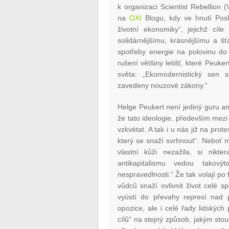
k organizaci Scientist Rebellion
na
OXI
Blogu, kdy ve hnutí Posl
životní ekonomiky“, jejichž cíl
solidárnějšímu, krásnějšímu a šť
spotřeby energie na polovinu do 
rušení většiny letišť, které Peuke
světa: „Ekomodernistický sen s
zavedeny nouzové zákony.“
Helge Peukert není jediný guru ant
že tato ideologie, především mezi
vzkvétat. A tak i u nás již na prote
který se snaží svrhnout“. Neboť 
vlastní kůži nezažila, si nik
antikapitalismu vedou takovýt
nespravedlnosti.“ Že tak volají po 
vůdců snaží ovlivnit život celé s
vyústí do převahy represí nad 
opozice, ale i celé řady lidskýc
cílů“ na stejný způsob, jakým sto