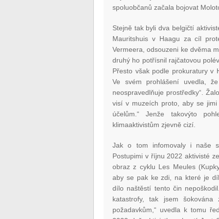
spoluobčanů začala bojovat Moloto
Stejně tak byli dva belgičtí aktivis
Mauritshuis v Haagu za cíl prot
Vermeera, odsouzeni ke dvěma měs
druhý ho potřísnil rajčatovou pol
Přesto však podle prokuratury v H
Ve svém prohlášení uvedla, že „c
neospravedlňuje prostředky“. Žal
visí v muzeích proto, aby se jimi
účelům.“ Jenže takovýto poh
klimaaktivistům zjevně cizí.
Jak o tom infomovaly i naše s
Postupimi v říjnu 2022 aktivisté 
obraz z cyklu Les Meules (Kupky
aby se pak ke zdi, na které je dí
dílo naštěstí tento čin nepoškodi
katastrofy, tak jsem šokována
požadavkům,“ uvedla k tomu řed