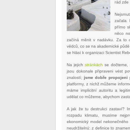
rád zde 
Nejsmut
začala 
přímo sk
něco no
začíná měnit v nadávku. Za to o
vědců, co se na akademické půdě p
se hlásí k organizaci Scientist Re
Na jejich
stránkách
se dočteme, že
jsou dokonale připraveni vést p
znalostí;
jsme dobře propojeni 
platformy, z nichž můžeme inform
máme implicitní autoritu a legi
udělat co můžeme, abychom zastavili
A jak že tu destrukci zastaví? 
rozpadu klimatu, musíme nejprv
ekonomický model nekonečného (e
neudržitelný: z definice to znamen