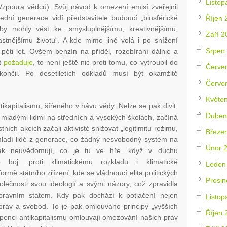
Listop
 (Vzpoura vědců). Svůj návod k omezení emisí zveřejnil
ední generace vidí představitele budoucí „biosférické
Říjen 
e by mohly vést ke „smysluplnějšímu, kreativnějšímu,
Září 2
astnějšímu životu“. A kde mimo jiné volá i po snížení
Srpen
pěti let. Ovšem benzín na příděl, rozebírání dálnic a
rt
požaduje
, to není ještě nic proti tomu, co vytroubil do
Červe
končil. Po desetiletích odkladů musí být okamžitě
Červe
Květe
ikapitalismu, šířeného v hávu vědy. Nelze se pak divit,
Duben
 mladými lidmi na středních a vysokých školách, začíná
stních akcích začali aktivisté snižovat „legitimitu režimu,
Březe
mladí lidé z generace, co žádný nesvobodný systém na
Únor 
terak neuvědomují, co je tu ve hře, když v duchu
o boj „proti klimatickému rozkladu i klimatické
Leden
formě státního zřízení, kde se vládnoucí elita politických
Prosin
polečnosti svou ideologií a svými názory, což zpravidla
právním státem. Kdy pak dochází k potlačení nejen
Listop
h práv a svobod. To je pak omlouváno principy „vyšších
Říjen 
upenci antikapitalismu omlouvají omezování našich práv