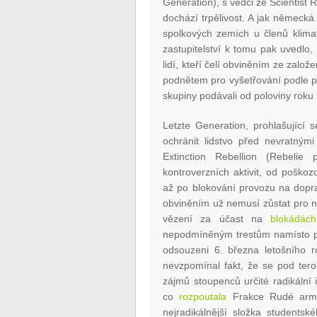
Generation), s vědci ze Scientist
dochází trpělivost. A jak německá
spolkových zemích u členů klima
zastupitelství k tomu pak uvedlo
lidí, kteří čelí obviněním ze zalo
podnětem pro vyšetřování podle po
skupiny podávali od poloviny roku
Letzte Generation, prohlašující 
ochránit lidstvo před nevratným
Extinction Rebellion (Rebelie 
kontroverzních aktivit, od poškoz
až po blokování provozu na dop
obviněním už nemusí zůstat pro 
vězení za účast na
blokádách
nepodmíněným trestům namísto pok
odsouzeni 6. března letošního ro
nevzpomínal fakt, že se pod tero
zájmů stoupenců určité radikální 
co
rozpoutala
Frakce Rudé armá
nejradikálnější složka studentské