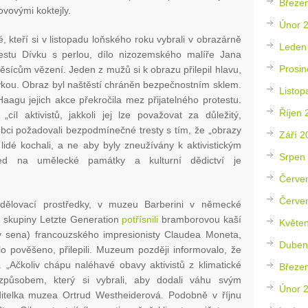
Březe
vovými koktejly.
Únor 
té, kteří si v listopadu loňského roku vybrali v obrazárně
Leden
estu Dívku s perlou, dílo nizozemského malíře Jana
Prosin
ícům vězení. Jeden z mužů si k obrazu přilepil hlavu,
évkou. Obraz byl naštěstí chráněn bezpečnostním sklem.
Listop
aagu jejich akce překročila mez přijatelného protestu.
Říjen 
íl aktivistů, jakkoli jej lze považovat za důležitý,
obci požadovali bezpodmínečné tresty s tím, že „obrazy
Září 2
 lidé kochali, a ne aby byly zneužívány k aktivistickým
Srpen
led na umělecké památky a kulturní dědictví je
Červe
Červe
dělovací prostředky, v muzeu Barberini v německé
ze skupiny Letzte Generation
potřísnili
bramborovou kaší
Květe
 sena) francouzského impresionisty Claudea Moneta,
Duben
lo pověšeno, přilepili. Muzeum později informovalo, že
l. „Ačkoliv chápu naléhavé obavy aktivistů z klimatické
Březe
 způsobem, který si vybrali, aby dodali váhu svým
Únor 
itelka muzea Ortrud Westheiderová. Podobně v říjnu