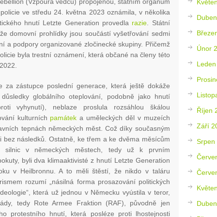
 Rebellion (Vzpoura vědců) propojenou, státním orgánům
Květe
 policie ve středu 24. května 2023 oznámila, v několika
Duben
tického hnutí Letzte Generation provedla
razie
. Státní
Březe
, že domovní prohlídky jsou součástí vyšetřování sedmi
žení a podpory organizované zločinecké skupiny. Přičemž
Únor 
licie byla trestní oznámení, která občané na členy této
Leden
 2022.
Prosin
se za zástupce poslední generace, která ještě dokáže
Listop
i důsledky globálního oteplování, podobně jako hnutí
proti vyhynutí), neblaze proslula rozsáhlou škálou
Říjen 
ování kulturních
památek
a uměleckých děl v muzeích
Září 2
ravních tepnách německých měst. Což díky současným
ni bez následků. Ostatně, ke třem a ke dvěma měsícům
Srpen
silnic v německých městech, tedy už k prvním
Červe
uty, byli dva klimaaktivisté z hnutí Letzte Generation
ku v Heilbronnu. A to měli štěstí, že nikdo v taláru
Červe
rismem rozumí „násilná forma prosazování politických
Květe
ideologie“, která už jednou v Německu vyústila v teror,
dy, tedy Rote Armee Fraktion (RAF), původně jen
Duben
ho protestního hnutí, která posléze proti lhostejnosti