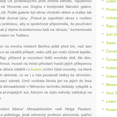
top Oil, protestujícího proti změně klimatu, rajčatovou
Leden
od Vincenta van Gogha v londýnské Národní galerii,
Prosin
 zdi. Podle galerie byl obraz chráněn sklem a malba tak
Listop
ak doznal újmy. „Pokud je zapotřebí obraz s rozlitou
 polévkou, aby si společnost připomněla, že používání
Říjen 
, tak jí dejme bramborovou kaši na obraze,“ komentovala
Září 2
ration na Twitteru.
Srpen
o na mnoha místech Berlína ještě před tím, než tam
Červe
, co se nestihli přilepit, nebo užili jen málo účinné lepidlo,
flígr, přičemž je rozzuření řidiči mnohde zbili. Ale těm,
Červe
hnout, museli na místo přivolaní hasiči jejich přilepenou
Květe
e silnice odtáhli i s
kusem
vrchní části vozovky, na které
ičtí aktivisté, co se i u nás poutávali řetězy ke stromům,
Duben
isací zámek, čímž vznikala škoda jen na jejich do lesa
Březe
 klimaaktivisté v Německu techniku blokády vylepšili a
ola pronajatých aut, kterými ve stylu nehody zablokují na
Únor 
u.
Leden
rožení lidstva“ klimaaktivistům radí Helge Peukert,
Prosin
 a politologa, jinak německý profesor ekonomie, patřící