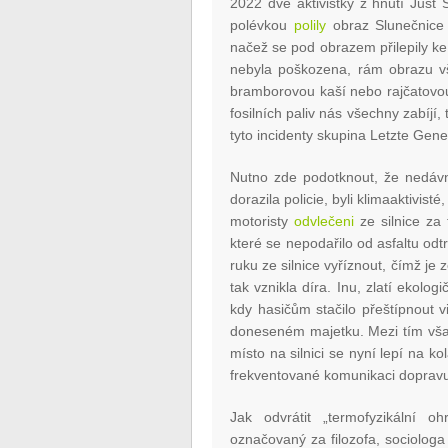
2022 dvě aktivistky z hnutí Just S
polévkou
polily
obraz Slunečnice 
načež se pod obrazem přilepily ke
nebyla poškozena, rám obrazu vš
bramborovou kaší nebo rajčatovou
fosilních paliv nás všechny zabíjí
tyto incidenty skupina Letzte Gene
Nutno zde podotknout, že nedávn
dorazila policie, byli klimaaktivisté
motoristy
odvlečeni
ze silnice za 
které se nepodařilo od asfaltu odtr
ruku ze silnice vyříznout, čímž je z
tak vznikla díra. Inu, zlatí ekolog
kdy hasičům stačilo přeštípnout v
doneseném majetku. Mezi tím však
místo na silnici se nyní lepí na k
frekventované komunikaci doprav
Jak odvrátit „termofyzikální oh
označovaný za filozofa, sociologa