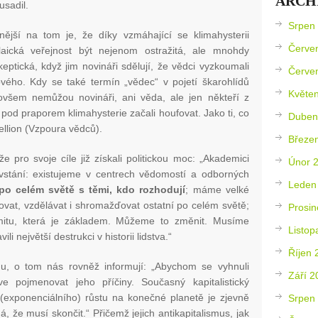
ARCH
usadil.
Srpen
nější na tom je, že díky vzmáhající se klimahysterii
Červe
laická veřejnost být nejenom ostražitá, ale mnohdy
eptická, když jim novináři sdělují, že vědci vyzkoumali
Červe
vého. Kdy se také termín „vědec“ v pojetí škarohlídů
Květe
všem nemůžou novináři, ani věda, ale jen někteří z
od praporem klimahysterie začali houfovat. Jako ti, co
Duben
bellion (Vzpoura vědců).
Březe
 pro svoje cíle již získali politickou moc: „Akademici
Únor 
ovstání: existujeme v centrech vědomostí a odborných
Leden
po celém světě s těmi, kdo rozhodují
; máme velké
ovat, vzdělávat i shromažďovat ostatní po celém světě;
Prosin
timitu, která je základem. Můžeme to změnit. Musíme
Listop
 největší destrukci v historii lidstva.“
Říjen 
Inu, o tom nás rovněž informují: „Abychom se vyhnuli
Září 2
e pojmenovat jeho příčiny. Současný kapitalistický
xponenciálního) růstu na konečné planetě je zjevně
Srpen
á, že musí skončit.“ Přičemž jejich antikapitalismus, jak