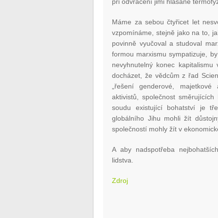
při odvracení jimi hlásané termofyz
Máme za sebou čtyřicet let nesv
vzpomínáme, stejně jako na to, j
povinně vyučoval a studoval mar
formou marxismu sympatizuje, by 
nevyhnutelný konec kapitalismu
docházet, že vědcům z řad Scient
„řešení genderové, majetkové a
aktivistů, společnost směrujících
soudu existující bohatství je tř
globálního Jihu mohli žít důstoj
společností mohly žít v ekonomické
A aby nadspotřeba nejbohatších
lidstva.
Zdroj