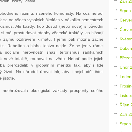
ikální zkázy lidstva.
Září 2
Srpen
obodného režimu, řízeného komunisty. Na což neradi
ak se na všech vysokých školách v několika semestrech
Červe
xismus. Ale každý, kdo dosud (nebo nově) s původní
Červe
si měl prostudovat rádoby vědecké traktáty, co hlásají
Květe
 v zájmu ozdravení klimatu. I jemu pak možná začne
ist Rebellion o blaho lidstva nejde. Že se jen v rámci
Duben
 sociální nerovnosti“ snaží terorismus radikálních
Březe
 k nové totalitě, roubovat na vědu. Neboť podle jejich
eba přerozdělit: v globálním měřítku tak, aby i lidé
Únor 
ný život. Na národní úrovni tak, aby i nejchudší části
Leden
 jistotě.
Prosin
 neohrožovala ekologické základy prosperity celého
Listop
Říjen 
Září 2
Srpen