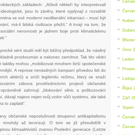
Červe
vědeckých základech: „Ačkoli někteří by interpretovali
Červe
ideologické, jsou to závěry, které vyplývají z rozsáhlé
jména ve své moderní neoliberální inkarnaci – musí být
Květe
, má-li lidská civilizace přežít.“ A trvají na tom, že
Duben
ociální nerovnosti je jádrem boje proti klimatickému
ti.“
Březe
Únor 
nické sérii studií měl být běžný předpoklad, že násilný
důkladně prozkoumán a nakonec zamítnut. Tak tito vědci
Leden
né taktiky mohou „mobilizovat mnohem širší společenské
Prosin
imnější. A represe nenásilných kampaní přivedou lidi do
ních aktérů) a sníží legitimitu režimu, který se snaží
Listop
šováním zákona prostřednictvím projevů občanské
Říjen 
 oprávněně zahrnují „blokování silnic a poškozování
ní, dávají najevo nejen svůj vzdor vůči systému, ale také
Září 2
a to zaplatit“.
Srpen
evy občanské neposlušnosti stoupenci antikapitalismu
Červe
e mnohdy až terorizují. O tom se již přesvědčili v
Červe
nou klimaaktivistů zvanou Poslední generace (Letzte