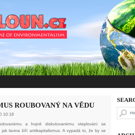
SEAR
MUS ROUBOVANÝ NA VĚDU
0 10:18
ledovanému a hojně diskutovanému oteplování se
jak lavina šíří antikapitalismus. A vypadá to, že by se