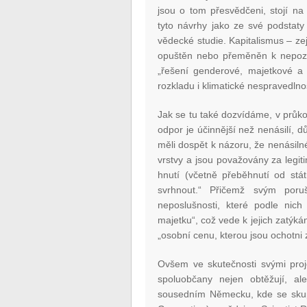
jsou o tom přesvědčeni, stojí na 
tyto návrhy jako ze své podstaty 
vědecké studie. Kapitalismus – ze
opuštěn nebo přeměněn k nepoznání
„řešení genderové, majetkové a s
rozkladu i klimatické nespravedlnos
Jak se tu také dozvídáme, v průkop
odpor je účinnější než nenásilí, 
měli dospět k názoru, že nenásil
vrstvy a jsou považovány za legit
hnutí (včetně přeběhnutí od stát
svrhnout.“ Přičemž svým poru
neposlušnosti, které podle nich
majetku“, což vede k jejich zatýká
„osobní cenu, kterou jsou ochotni z
Ovšem ve skutečnosti svými proj
spoluobčany nejen obtěžují, al
sousedním Německu, kde se skupi