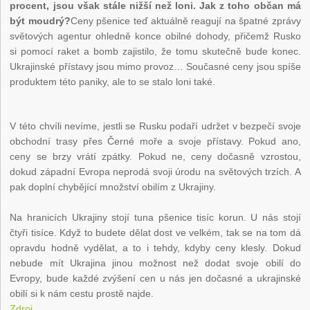
procent, jsou však stále nižší než loni. Jak z toho občan má
být moudrý?
Ceny pšenice teď aktuálně reagují na špatné zprávy
světových agentur ohledně konce obilné dohody, přičemž Rusko
si pomocí raket a bomb zajistilo, že tomu skutečně bude konec.
Ukrajinské přístavy jsou mimo provoz… Současné ceny jsou spíše
produktem této paniky, ale to se stalo loni také.
V této chvíli nevíme, jestli se Rusku podaří udržet v bezpečí svoje
obchodní trasy přes Černé moře a svoje přístavy. Pokud ano,
ceny se brzy vrátí zpátky. Pokud ne, ceny dočasně vzrostou,
dokud západní Evropa neprodá svoji úrodu na světových trzích. A
pak doplní chybějící množství obilím z Ukrajiny.
Na hranicích Ukrajiny stojí tuna pšenice tisíc korun. U nás stojí
čtyři tisíce. Když to budete dělat dost ve velkém, tak se na tom dá
opravdu hodně vydělat, a to i tehdy, kdyby ceny klesly. Dokud
nebude mít Ukrajina jinou možnost než dodat svoje obilí do
Evropy, bude každé zvýšení cen u nás jen dočasné a ukrajinské
obilí si k nám cestu prostě najde.
Zdroj