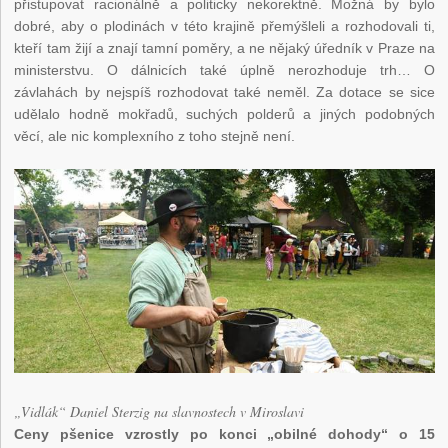
přistupovat racionálně a politicky nekorektně. Možná by bylo
dobré, aby o plodinách v této krajině přemýšleli a rozhodovali ti,
kteří tam žijí a znají tamní poměry, a ne nějaký úředník v Praze na
ministerstvu. O dálnicích také úplně nerozhoduje trh… O
závlahách by nejspíš rozhodovat také neměl. Za dotace se sice
udělalo hodně mokřadů, suchých polderů a jiných podobných
věcí, ale nic komplexního z toho stejně není.
„Vidlák“ Daniel Sterzig na slavnostech v Miroslavi
Ceny pšenice vzrostly po konci „obilné dohody“ o 15