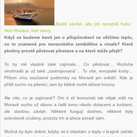
„Radši zavřeli, aby jim nerozbili hubu.“
Hoří Rhodos, hoří nervy
Když se budeme bavit jen o přizpůsobení se většímu teplu,
co to znamená pro moravského zemědělce a vinaře? Které
plodiny prostě pěstovat přestane a na které může přejít?
To by mě vlastně také zajímalo… Co pěstovat… Rozloha
vinohradů je už také „zastropovaná“… To víte, evropské kvóty…
Přitom vínu současné podmínky na Moravě jen svědčí. Kde je
příliš sucho na pšenici, tam by klidně mohli sklízet hrozny.
Ale víte, co je zajímavé? Oni ti zlí komunisti tak nějak měli na
Moravě sucho už dávno a čelili tomu nikoliv dotacemi a kvótami,
ale stavbou závlah. Některé fungují dodnes, některé byly
pokrokově zrušeny, protože trh si přece poradí sám.
Možná by bylo dobré, kdyby se k otázkám o teplu v krajině začalo