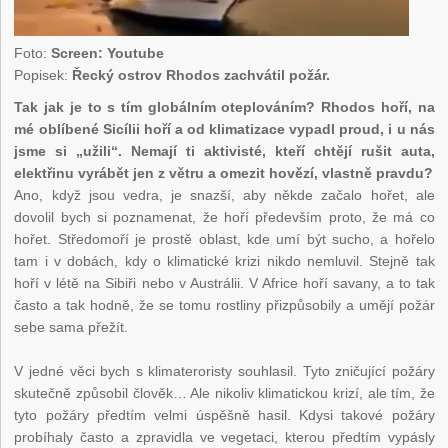
Foto:
Screen: Youtube
Popisek:
Řecký ostrov Rhodos zachvátil požár.
Tak jak je to s tím globálním oteplováním? Rhodos hoří, na
mé oblíbené Sicílii hoří a od klimatizace vypadl proud, i u nás
jsme si „užili“. Nemají ti aktivisté, kteří chtějí rušit auta,
elektřinu vyrábět jen z větru a omezit hovězí, vlastně pravdu?
Ano, když jsou vedra, je snazší, aby někde začalo hořet, ale
dovolil bych si poznamenat, že hoří především proto, že má co
hořet. Středomoří je prostě oblast, kde umí být sucho, a hořelo
tam i v dobách, kdy o klimatické krizi nikdo nemluvil. Stejně tak
hoří v létě na Sibiři nebo v Austrálii. V Africe hoří savany, a to tak
často a tak hodně, že se tomu rostliny přizpůsobily a umějí požár
sebe sama přežít.
V jedné věci bych s klimateroristy souhlasil. Tyto zničující požáry
skutečně způsobil člověk… Ale nikoliv klimatickou krizí, ale tím, že
tyto požáry předtím velmi úspěšně hasil. Kdysi takové požáry
probíhaly často a zpravidla ve vegetaci, kterou předtím vypásly