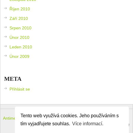
Říjen 2010
Září 2010
Srpen 2010
Únor 2010
Leden 2010
Únor 2009
META
Přihlásit se
Tento web využívá cookies. Jeho používáním s
Antimeloun – komouši dneška
Copyright © 2026.
tím vyjadřujete souhlas.
Více informací.
Theme by
MyThemeShop
.
Back to Top ↑