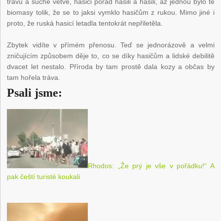
trávu a suché větve, hasiči pořád hasili a hasili, až jednou bylo té
biomasy tolik, že se to jaksi vymklo hasičům z rukou. Mimo jiné i
proto, že ruská hasicí letadla tentokrát nepřiletěla.
Zbytek vidíte v přímém přenosu. Teď se jednorázově a velmi
zničujícím způsobem děje to, co se díky hasičům a lidské debilitě
dvacet let nestalo. Příroda by tam prostě dala kozy a občas by
tam hořela tráva.
Psali jsme:
Rhodos: „Že prý je vše v pořádku!“ A
pak čeští turisté koukali