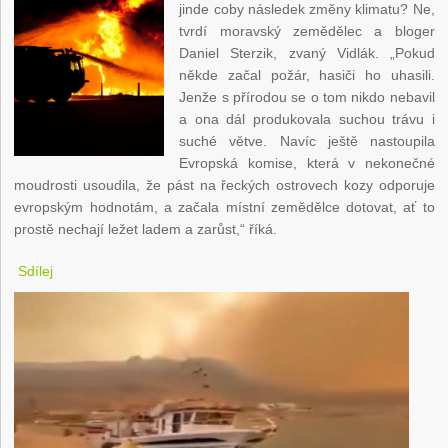
jinde coby následek změny klimatu? Ne,
tvrdí moravský zemědělec a bloger
Daniel Sterzik, zvaný Vidlák. „Pokud
někde začal požár, hasiči ho uhasili.
Jenže s přírodou se o tom nikdo nebavil
a ona dál produkovala suchou trávu i
suché větve. Navíc ještě nastoupila
Evropská komise, která v nekonečné
moudrosti usoudila, že pást na řeckých ostrovech kozy odporuje
evropským hodnotám, a začala místní zemědělce dotovat, ať to
prostě nechají ležet ladem a zarůst,“ říká.
Sdílej