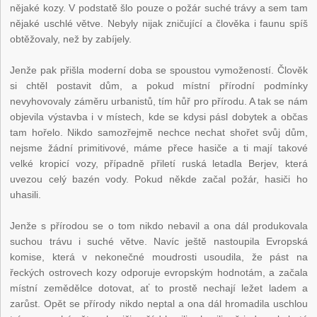
nějaké kozy. V podstatě šlo pouze o požár suché trávy a sem tam
nějaké uschlé větve. Nebyly nijak zničující a člověka i faunu spíš
obtěžovaly, než by zabíjely.
Jenže pak přišla moderní doba se spoustou vymožeností. Člověk
si chtěl postavit dům, a pokud místní přírodní podmínky
nevyhovovaly záměru urbanistů, tím hůř pro přírodu. A tak se nám
objevila výstavba i v místech, kde se kdysi pásl dobytek a občas
tam hořelo. Nikdo samozřejmě nechce nechat shořet svůj dům,
nejsme žádní primitivové, máme přece hasiče a ti mají takové
velké kropicí vozy, případně přiletí ruská letadla Berjev, která
uvezou celý bazén vody. Pokud někde začal požár, hasiči ho
uhasili.
Jenže s přírodou se o tom nikdo nebavil a ona dál produkovala
suchou trávu i suché větve. Navíc ještě nastoupila Evropská
komise, která v nekonečné moudrosti usoudila, že pást na
řeckých ostrovech kozy odporuje evropským hodnotám, a začala
místní zemědělce dotovat, ať to prostě nechají ležet ladem a
zarůst. Opět se přírody nikdo neptal a ona dál hromadila uschlou