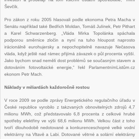
Ševčík.
Pro zákon z roku 2005 hlasovali podle ekonoma Petra Macha v
Senátu například také Bedřich Moldan, Tomáš Julínek, Petr Pithart
a Karel Schwarzenberg. „Vláda Mirka Topolánka spáchala
podporou směrnice zločin a nyní na tuho hloupost naprosto
irácionálně eurohujersky a nepochopitelně navazuje Nečasova
vláda, když ještě nad rámec přijímá závazek o půl procenta vyšší.
Jako bychom snad neměli dost problémů se současným stavem a
dotováním fotovoltaické energie,“ řekl ParlamentnímListům.cz
ekonom Petr Mach.
Náklady v miliardách každoročně rostou
V roce 2009 se podle zprávy Energetického regulačního úřadu v
České republice vyrobilo z takzvaných obnovitelných zdrojů 4,7
milionu MWh, což představovalo 6,8 procenta z celkové hrubé
spotřeby elektřiny ve výši 68,6 milionu MWh. Velkou část z toho
tvoří dlouhodobě nedotované a konkurenceschopné velké vodní
elektrárny na Vltavě a Labi. Dotované větrné a solární elektrárny