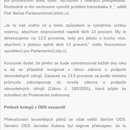
půl procentního bodu vyšší. Vycházelo z reálných předpokladů.
Rozhodně si tím nechceme vytvořit problém fotovoltaika II.,“ sdělil
Petr Nečas ParlamentnímListům.cz.
„Je to náš vnitřní cíl a tímto způsobem si vytváříme určitou
rezervu, abychom stoprocentně naplnili těch 13 procent. My to
dimenzujeme na 13,5 procenta, tedy pro jistotu o trochu více,
abychom s jistotou splnili těch 13 procent,“ znělo Kocourkovo
vysvětlení pro ParlamentníListy.cz.
Kocourek dodal, že plnění se bude vyhodnocovat každé dva roky
a dá se případně korigovat v rámci zákona o podpoře
obnovitelných zdrojů. Závazek na 13,5 procenta se podle ministra
průmyslu zakomponuje do novely zákona o podpoře
obnovitelných zdrojů (Zákon č. 180/2005), která půjde ke
schválení do Poslanecké sněmovny.
Potlesk kolegů z ODS nezazněl
Překračování bruselských plánů se však nelíbí členům ODS.
Senátor ODS Jaroslav Kubera byl nejprve překvapen, že to