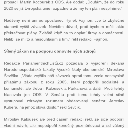
prosadil Martin Kocourek z ODS. Ale dodal: „Doufám, že do roku
2020 se již Evropská unie rozpadne a že my ten plán nesplníme.“
Nadšený není ani europoslanec Hynek Fajmon. „Je to zbytečné
stanovit vyšší závazek. Nevidím důvod, proč bychom měli takto
překračovat plány. Zvláště když na to doplatí firmy a domácnosti.
Nelíbí se mi to a nesouhlasím s tím,“ řekl redakci Fajmon.
Šílený zákon na podporu obnovitelných zdrojů
Redakce ParlamentníchListů.cz požádala o vyjádření děkana
Národohospodářské fakulty Vysoké školy ekonomické Miroslava
Ševčíka. „Vláda zvýšila náš závazek oproti tomu zcela nesmyslně
přijatému zákonu z roku 2005, který podpořili socialisté a
komunisté, ale třeba i Kalousek a Parkanová a další. Proti tehdy
hlasovala jen ODS. V Senátu proti tomu tehdy velmi silně
vystupoval zdravým rozumem obdarovaný senátor Jaroslav
Kubera, na jehož slova došlo,“ řekl Ševčík.
Miroslav Kalousek ale před časem redakci řekl, že sice podpořil
vládní návrh, ale nepodpořil konečný pozměňovací a schválený