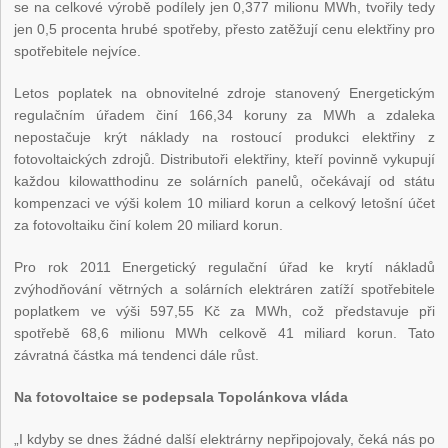
se na celkové výrobě podílely jen 0,377 milionu MWh, tvořily tedy
jen 0,5 procenta hrubé spotřeby, přesto zatěžují cenu elektřiny pro
spotřebitele nejvíce.
Letos poplatek na obnovitelné zdroje stanovený Energetickým
regulačním úřadem činí 166,34 koruny za MWh a zdaleka
nepostačuje krýt náklady na rostoucí produkci elektřiny z
fotovoltaických zdrojů. Distributoři elektřiny, kteří povinně vykupují
každou kilowatthodinu ze solárních panelů, očekávají od státu
kompenzaci ve výši kolem 10 miliard korun a celkový letošní účet
za fotovoltaiku činí kolem 20 miliard korun.
Pro rok 2011 Energetický regulační úřad ke krytí nákladů
zvýhodňování větrných a solárních elektráren zatíží spotřebitele
poplatkem ve výši 597,55 Kč za MWh, což představuje při
spotřebě 68,6 milionu MWh celkově 41 miliard korun. Tato
závratná částka má tendenci dále růst.
Na fotovoltaice se podepsala Topolánkova vláda
„I kdyby se dnes žádné další elektrárny nepřipojovaly, čeká nás po