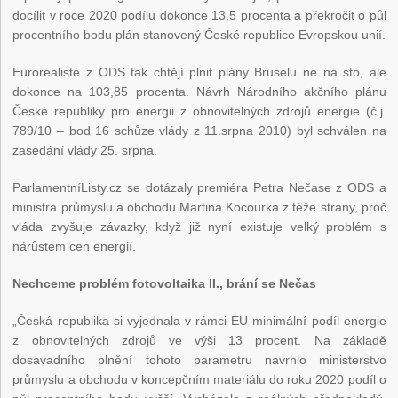
docílit v roce 2020 podílu dokonce 13,5 procenta a překročit o půl
procentního bodu plán stanovený České republice Evropskou unií.
Eurorealisté z ODS tak chtějí plnit plány Bruselu ne na sto, ale
dokonce na 103,85 procenta. Návrh Národního akčního plánu
České republiky pro energii z obnovitelných zdrojů energie (č.j.
789/10 – bod 16 schůze vlády z 11.srpna 2010) byl schválen na
zasedání vlády 25. srpna.
ParlamentníListy.cz se dotázaly premiéra Petra Nečase z ODS a
ministra průmyslu a obchodu Martina Kocourka z téže strany, proč
vláda zvyšuje závazky, když již nyní existuje velký problém s
nárůstem cen energií.
Nechceme problém fotovoltaika II., brání se Nečas
„Česká republika si vyjednala v rámci EU minimální podíl energie
z obnovitelných zdrojů ve výši 13 procent. Na základě
dosavadního plnění tohoto parametru navrhlo ministerstvo
průmyslu a obchodu v koncepčním materiálu do roku 2020 podíl o