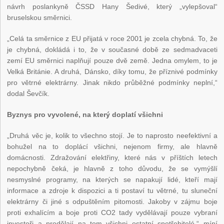
návrh poslankyně ČSSD Hany Šedivé, který „vylepšoval“
bruselskou směrnici.
„Celá ta směrnice z EU přijatá v roce 2001 je zcela chybná. To, že
je chybná, dokládá i to, že v současné době ze sedmadvaceti
zemí EU směrnici naplňují pouze dvě země. Jedna omylem, to je
Velká Británie. A druhá, Dánsko, díky tomu, že příznivé podmínky
pro větrné elektrárny. Jinak nikdo průběžné podmínky neplní,“
dodal Ševčík.
Byznys pro vyvolené, na který doplatí všichni
„Druhá věc je, kolik to všechno stojí. Je to naprosto neefektivní a
bohužel na to doplácí všichni, nejenom firmy, ale hlavně
domácnosti. Zdražování elektřiny, které nás v příštích letech
nepochybně čeká, je hlavně z toho důvodu, že se vymýšlí
nesmyslné programy, na kterých se napakují lidé, kteří mají
informace a zdroje k dispozici a ti postaví tu větrné, tu sluneční
elektrárny či jiné s odpuštěním pitomosti. Jakoby v zájmu boje
proti exhalícím a boje proti CO2 tady vydělávají pouze vybraní
investoři a prodělají na tom všichni ostatní spotřebitelé,“ míní