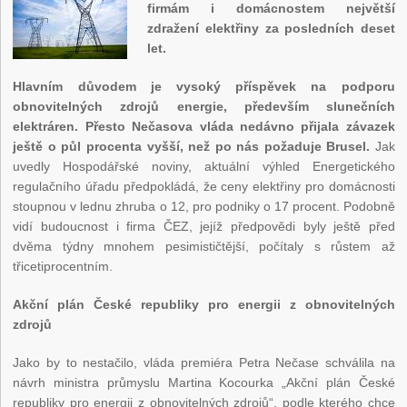
firmám i domácnostem největší
zdražení elektřiny za posledních deset
let.
Hlavním důvodem je vysoký příspěvek na podporu
obnovitelných zdrojů energie, především slunečních
elektráren. Přesto Nečasova vláda nedávno přijala závazek
ještě o půl procenta vyšší, než po nás požaduje Brusel.
Jak
uvedly Hospodářské noviny, aktuální výhled Energetického
regulačního úřadu předpokládá, že ceny elektřiny pro domácnosti
stoupnou v lednu zhruba o 12, pro podniky o 17 procent. Podobně
vidí budoucnost i firma ČEZ, jejíž předpovědi byly ještě před
dvěma týdny mnohem pesimističtější, počítaly s růstem až
třicetiprocentním.
Akční plán České republiky pro energii z obnovitelných
zdrojů
Jako by to nestačilo, vláda premiéra Petra Nečase schválila na
návrh ministra průmyslu Martina Kocourka „Akční plán České
republiky pro energii z obnovitelných zdrojů“, podle kterého chce