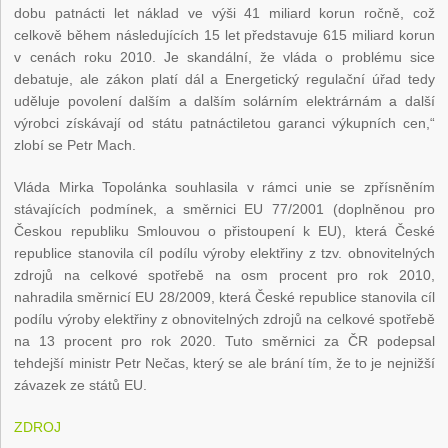
dobu patnácti let náklad ve výši 41 miliard korun ročně, což
celkově během následujících 15 let představuje 615 miliard korun
v cenách roku 2010. Je skandální, že vláda o problému sice
debatuje, ale zákon platí dál a Energetický regulační úřad tedy
uděluje povolení dalším a dalším solárním elektrárnám a další
výrobci získávají od státu patnáctiletou garanci výkupních cen,“
zlobí se Petr Mach.
Vláda Mirka Topolánka souhlasila v rámci unie se zpřísněním
stávajících podmínek, a směrnici EU 77/2001 (doplněnou pro
Českou republiku Smlouvou o přistoupení k EU), která České
republice stanovila cíl podílu výroby elektřiny z tzv. obnovitelných
zdrojů na celkové spotřebě na osm procent pro rok 2010,
nahradila směrnicí EU 28/2009, která České republice stanovila cíl
podílu výroby elektřiny z obnovitelných zdrojů na celkové spotřebě
na 13 procent pro rok 2020. Tuto směrnici za ČR podepsal
tehdejší ministr Petr Nečas, který se ale brání tím, že to je nejnižší
závazek ze států EU.
ZDROJ