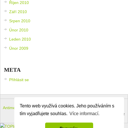
Říjen 2010
Září 2010
Srpen 2010
Únor 2010
Leden 2010
Únor 2009
META
Přihlásit se
Tento web využívá cookies. Jeho používáním s
Antimeloun – komouši dneška
Copyright © 2026.
tím vyjadřujete souhlas.
Více informací.
Theme by
MyThemeShop
.
Back to Top ↑