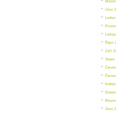
Březe
Únor 
Leden
Prosin
Listop
Říjen 
Září 2
Srpen
Červe
Červe
Květe
Duben
Březe
Únor 