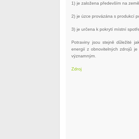
1) je založena především na zem
2) je úzce provázána s produkcí p
3) je určena k pokrytí místní spotř
Potraviny jsou stejně důležité 
energií z obnovitelných zdrojů j
významným.
Zdroj