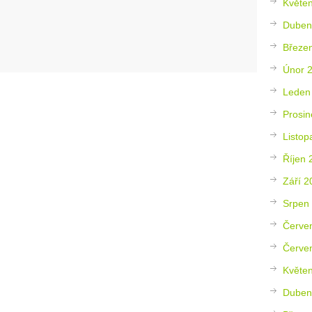
Květe
Duben
Březe
Únor 
Leden
Prosin
Listop
Říjen 
Září 2
Srpen
Červe
Červe
Květe
Duben