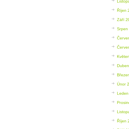
Listop
Říjen 
Září 2
Srpen
Červe
Červe
Květe
Duben
Březe
Únor 
Leden
Prosin
Listop
Říjen 