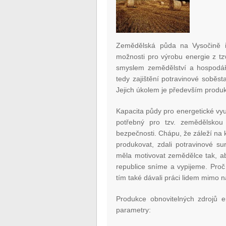
Zemědělská půda na Vysočině i
možnosti pro výrobu energie z tz
smyslem zemědělství a hospodářs
tedy zajištění potravinové soběs
Jejich úkolem je především produk
Kapacita půdy pro energetické vy
potřebný pro tzv. zemědělskou
bezpečnosti. Chápu, že záleží na
produkovat, zdali potravinové su
měla motivovat zemědělce tak, aby
republice sníme a vypijeme. Proč
tím také dávali práci lidem mimo 
Produkce obnovitelných zdrojů e
parametry: