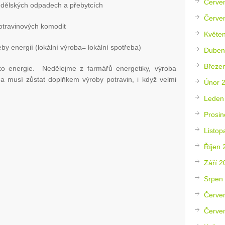
Červe
ědělských odpadech a přebytcích
Červe
otravinových komodit
Květe
eby energií (lokální výroba= lokální spotřeba)
Duben
Březe
jako energie. Nedělejme z farmářů energetiky, výroba
e a musí zůstat doplňkem výroby potravin, i když velmi
Únor 
Leden
Prosin
Listop
Říjen 
Září 2
Srpen
Červe
Červe