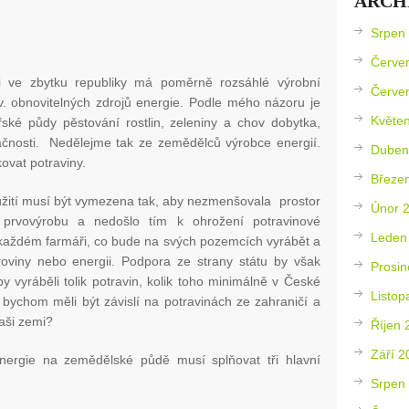
ARCH
Srpen
Červe
 ve zbytku republiky má poměrně rozsáhlé výrobní
Červe
v. obnovitelných zdrojů energie. Podle mého názoru je
Květe
ké půdy pěstování rostlin, zeleniny a chov dobytka,
tačnosti. Nedělejme tak ze zemědělců výrobce energií.
Duben
ovat potraviny.
Březe
užití musí být vymezena tak, aby nezmenšovala prostor
Únor 
 prvovýrobu a nedošlo tím k ohrožení potravinové
Leden
 každém farmáři, co bude na svých pozemcích vyrábět a
roviny nebo energii. Podpora ze strany státu by však
Prosin
 vyráběli tolik potravin, kolik toho minimálně v České
Listop
 bychom měli být závislí na potravinách ze zahraničí a
naši zemi?
Říjen 
Září 2
nergie na zemědělské půdě musí splňovat tři hlavní
Srpen