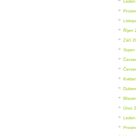
Leden
Prosin
Listop
Říjen 
Září 2
Srpen
Červe
Červe
Květe
Duben
Březe
Únor 
Leden
Prosin