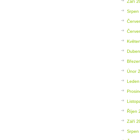
Září 2
Srpen
Červe
Červe
Květe
Duben
Březe
Únor 
Leden
Prosin
Listop
Říjen 
Září 2
Srpen