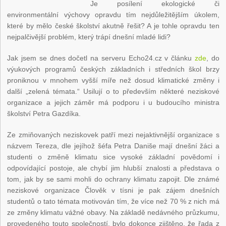
Je posílení ekologické či
environmentální výchovy opravdu tím nejdůležitějším úkolem,
které by mělo české školství akutně řešit? A je tohle opravdu ten
nejpalčivější problém, který trápí dnešní mladé lidi?
Jak jsem se dnes dočetl na serveru Echo24.cz v článku
zde
, do
výukových programů českých základních i středních škol brzy
proniknou v mnohem vyšší míře než dosud klimatické změny i
další „zelená témata.“ Usilují o to především některé neziskové
organizace a jejich záměr má podporu i u budoucího ministra
školství Petra Gazdíka.
Ze zmiňovaných neziskovek patří mezi nejaktivnější organizace s
názvem Tereza, dle jejíhož šéfa Petra Daniše mají dnešní žáci a
studenti o změně klimatu sice vysoké základní povědomí i
odpovídající postoje, ale chybí jim hlubší znalosti a představa o
tom, jak by se sami mohli do ochrany klimatu zapojit. Dle známé
neziskové organizace Člověk v tísni je pak zájem dnešních
studentů o tato témata motivován tím, že více než 70 % z nich má
ze změny klimatu vážné obavy. Na základě nedávného průzkumu,
provedeného touto společností, bylo dokonce zjištěno, že řada z