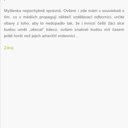
Myšlenka nepochybně správná. Ovšem i zde mám v souvislosti s
tím, co v médiích propagují někteří vzdělávací odborníci, určité
obavy z toho, aby to nedopadlo tak, že i mnozí čeští žáci sice
budou umět „okecat“ kdeco, ovšem znalosti budou mít časem
ještě horší než jejich američtí vrstevníci…
Zdroj