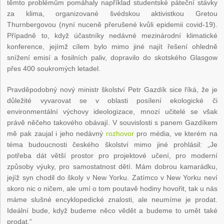
těmto problémům pomáhaly například studentské páteční stávky
za klima, organizované švédskou aktivistkou Gretou
Thurnbergovou (nyní nuceně přerušené kvůli epidemii covid-19).
Případně to, když účastníky nedávné mezinárodní klimatické
konference, jejímž cílem bylo mimo jiné najít řešení ohledně
snížení emisí a fosilních paliv, dopravilo do skotského Glasgow
přes 400 soukromých letadel.
Pravděpodobný nový ministr školství Petr Gazdík sice říká, že je
důležité vyvarovat se v oblasti posílení ekologické či
environmentální výchovy ideologizace, mnozí učitelé se však
právě něčeho takového obávají. V souvislosti s panem Gazdíkem
mě pak zaujal i jeho nedávný
rozhovor
pro média, ve kterém na
téma budoucnosti českého školství mimo jiné prohlásil: „Je
potřeba dát větší prostor pro projektové učení, pro moderní
způsoby výuky, pro samostatnost dětí. Mám dobrou kamarádku,
jejíž syn chodil do školy v New Yorku. Zatímco v New Yorku neví
skoro nic o ničem, ale umí o tom poutavě hodiny hovořit, tak u nás
máme slušné encyklopedické znalosti, ale neumíme je prodat.
Ideální bude, když budeme něco vědět a budeme to umět také
prodat.“