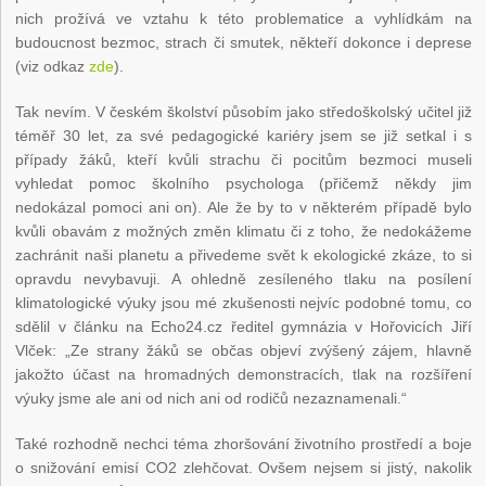
nich prožívá ve vztahu k této problematice a vyhlídkám na
budoucnost bezmoc, strach či smutek, někteří dokonce i deprese
(viz odkaz
zde
).
Tak nevím. V českém školství působím jako středoškolský učitel již
téměř 30 let, za své pedagogické kariéry jsem se již setkal i s
případy žáků, kteří kvůli strachu či pocitům bezmoci museli
vyhledat pomoc školního psychologa (přičemž někdy jim
nedokázal pomoci ani on). Ale že by to v některém případě bylo
kvůli obavám z možných změn klimatu či z toho, že nedokážeme
zachránit naši planetu a přivedeme svět k ekologické zkáze, to si
opravdu nevybavuji. A ohledně zesíleného tlaku na posílení
klimatologické výuky jsou mé zkušenosti nejvíc podobné tomu, co
sdělil v článku na Echo24.cz ředitel gymnázia v Hořovicích Jiří
Vlček: „Ze strany žáků se občas objeví zvýšený zájem, hlavně
jakožto účast na hromadných demonstracích, tlak na rozšíření
výuky jsme ale ani od nich ani od rodičů nezaznamenali.“
Také rozhodně nechci téma zhoršování životního prostředí a boje
o snižování emisí CO2 zlehčovat. Ovšem nejsem si jistý, nakolik