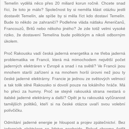
Temelín vydělá něco přes 20 miliard korun ročně. Chcete snad
říci, že toto je málo? Společnost by si neměla klást otázku jestli
dostavět Temelín, ale spíše by si měla říct kdo dostaví Temelín.
Bude to někdo ze zahraničí? Podlehne vláda nátlaku Američanů,
Francouzů, Britů nebo někoho jiného? Je zde totiž velmi vysoké
riziko, že dostavení Temelína bude politickým a nikoli odborným
úkolem.
Proč Rakousku vadí česká jaderná energetika a ne třeba jaderná
problematika ve Francii, která má mimochodem největší počet
jaderných elektráren v Evropě a snad i na světě? Ve Francii jsou
mnohem starší zařízení a na mnohem horší úrovni než jsou ty
české jaderné elektrárny. Francie je jednou ze světových velmocí
a tak tolik silné Rakousko si dovolí pouze na lokálního hráče. Má
ho přeci za humny. Proč se stejně rakouská strana nestará o
italské jaderné elektrárny a další? Opět je tu rakouská vyčůranost
tamějších politiků, kteří si na české otázce uvaří svou volební
polívčičku.
Odmítání jaderné energie je hloupost a projev zpátečnictví. Bez
jaderných elektráren se lidstvo neobejde. Pokud chceme šetřit