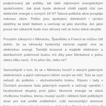
podporovaný jak politiky, tak také zájmovými energetickými
společnostmi. Jak jinak byste skokově chtěli zajistit růst cen
elektrické energie o rovných 18 %? Taková politická akce prospěje
nakonec všem. Politici jsou spokojeni, distributoři i výrobci
elektřiny se tetelí blahem a usmívají se jako sluníčka. Jen jaksi
pouze ten zákazník bude více obíraný než se tomu stává obvykle.
Prozatím zákazníci v Německu, Španělsku a Francii se můžou cítit
dobře, že za německý hysterický záchvat zaplatí více za
elektrickou energii. Tamější bossové a majitelé elektráren a
distribučních polečností budou mít díky paní Merkelové o jednu
zlatou kliku navíc. O to přeci šlo, nebo ne?
Samozřejmě o tom, že se v Německu hovoří o starých jaderných
elektrárnách a jejich nahrazení něčím novým se mlčí. Toto se nyní
nehodí do politicko – obchodnického krámu. Rázem i tady v
Čechách povstane řada jaderných expertů a začínají vytvářet i
facebookové skupiny proti jádru. Atomová energie se stává
chvilkovou hračkou, kterou musejí využít i některé části politických
stran pro své umělé zviditelnění. Lidé nerozumějící atomové