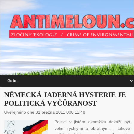
NĚMECKÁ JADERNÁ HYSTERIE JE
POLITICKÁ VYČŮRANOST
Uveřejněno dne 31 března 2011 000 11:48
Politici v jistém okamžiku dokáží být
velmi rychlými a obratnými. I takové