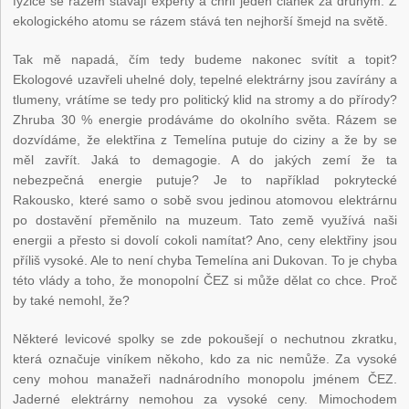
fyzice se rázem stávají experty a chrlí jeden článek za druhým. Z
ekologického atomu se rázem stává ten nejhorší šmejd na světě.
Tak mě napadá, čím tedy budeme nakonec svítit a topit?
Ekologové uzavřeli uhelné doly, tepelné elektrárny jsou zavírány a
tlumeny, vrátíme se tedy pro politický klid na stromy a do přírody?
Zhruba 30 % energie prodáváme do okolního světa. Rázem se
dozvídáme, že elektřina z Temelína putuje do ciziny a že by se
měl zavřít. Jaká to demagogie. A do jakých zemí že ta
nebezpečná energie putuje? Je to například pokrytecké
Rakousko, které samo o sobě svou jedinou atomovou elektrárnu
po dostavění přeměnilo na muzeum. Tato země využívá naši
energii a přesto si dovolí cokoli namítat? Ano, ceny elektřiny jsou
příliš vysoké. Ale to není chyba Temelína ani Dukovan. To je chyba
této vlády a toho, že monopolní ČEZ si může dělat co chce. Proč
by také nemohl, že?
Některé levicové spolky se zde pokoušejí o nechutnou zkratku,
která označuje viníkem někoho, kdo za nic nemůže. Za vysoké
ceny mohou manažeři nadnárodního monopolu jménem ČEZ.
Jaderné elektrárny nemohou za vysoké ceny. Mimochodem