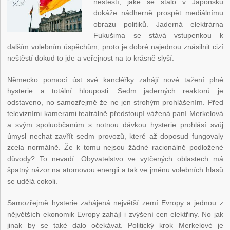
neštěstí, jaké se stalo v Japonsku
dokáže nádherně prospět mediálnímu
obrazu politiků. Jaderná elektrárna
Fukušima se stává vstupenkou k
dalším volebním úspěchům, proto je dobré najednou znásilnit cizí
neštěstí dokud to jde a veřejnost na to krásně slyší.
Německo pomocí úst své kancléřky zahájí nové tažení plné
hysterie a totální hlouposti. Sedm jaderných reaktorů je
odstaveno, no samozřejmě že ne jen strohým prohlášením. Před
televizními kamerami teatrálně předstoupí vážená paní Merkelová
a svým spoluobčanům s notnou dávkou hysterie prohlásí svůj
úmysl nechat zavřít sedm provozů, které až doposud fungovaly
zcela normálně. Že k tomu nejsou žádné racionálně podložené
důvody? To nevadí. Obyvatelstvo ve vytčených oblastech má
špatný názor na atomovou energii a tak ve jménu volebních hlasů
se udělá cokoli.
Samozřejmě hysterie zahájená největší zemí Evropy a jednou z
nějvětších ekonomik Evropy zahájí i zvýšení cen elektřiny. No jak
jinak by se také dalo očekávat. Politický krok Merkelové je