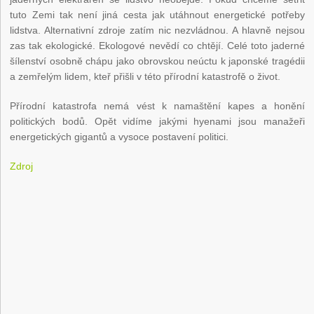
tuto Zemi tak není jiná cesta jak utáhnout energetické potřeby
lidstva. Alternativní zdroje zatím nic nezvládnou. A hlavně nejsou
zas tak ekologické. Ekologové nevědí co chtějí. Celé toto jaderné
šílenství osobně chápu jako obrovskou neúctu k japonské tragédii
a zemřelým lidem, kteř přišli v této přírodní katastrofě o život.
Přírodní katastrofa nemá vést k namaštění kapes a honění
politických bodů. Opět vidíme jakými hyenami jsou manažeři
energetických gigantů a vysoce postavení politici.
Zdroj