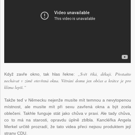
„Svět říká, děkuji. Přestaňte
Když zavře okno, tak hlas řekne:
nechávat v zimě otevřená okna. Větrání domu jen občas a krátce je pro
klima lepší.“
Takže teď v Německu nejenže musíte mít temnou a nevytopenou
místnost, ale musíte mít při sexu zavřená okna a být zcela
oblečeni. Takhle funguje stát jako chůva v praxi. Ale tady chůva,
co to má na starosti, opravdu úplně zblbla. Kancléřka Angela
Merkel určitě prozradí, že tato videa přeci nejsou produktem její
strany CDU.