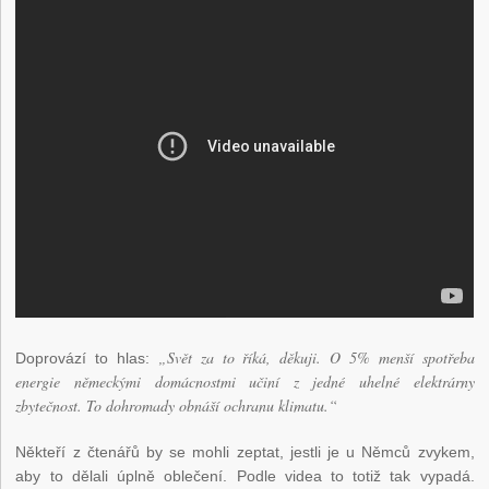
„Svět za to říká, děkuji. O 5% menší spotřeba
Doprovází to hlas:
energie německými domácnostmi učiní z jedné uhelné elektrárny
zbytečnost. To dohromady obnáší ochranu klimatu.“
Někteří z čtenářů by se mohli zeptat, jestli je u Němců zvykem,
aby to dělali úplně oblečení. Podle videa to totiž tak vypadá.