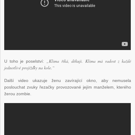
„Klima říká, děkuji. Klima má radost z každé
U toho je poselství:
jednotlivé projížďky na kole.“
Další video ukazuje ženu zavírající okno, aby nemusela
poslouchat zvuky řezačky provozované jejím manželem, kterého
žerou zombie.