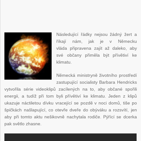
Následující řádky nejsou žádný žert a
říkají nám, jak je v Německu
vláda připravena zajít až daleko, aby
své občany přiměla být přívětiví ke
klimatu.
Německá ministryně životního prostředí
zastupující socialisty Barbara Hendricks
vytvořila série videoklipů zacílených na to, aby občané spořili
energii, a tudíž při tom byli přívětiví ke klimatu. Jeden z klipů
ukazuje náctiletou dívku vracející se pozdě v noci domů, tiše po
špičkách našlapující, co otevře dveře do obýváku a rozsvítí, jen
aby při tomto aktu nešikovně nachytala rodiče. Pýřící se dcerka
pak světlo zhasne.