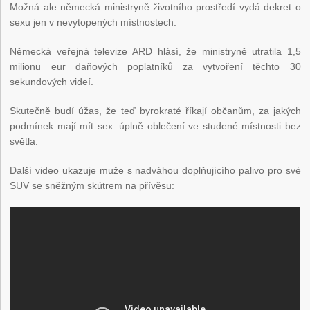
Možná ale německá ministryně životního prostředí vydá dekret o
sexu jen v nevytopených místnostech.
Německá veřejná televize ARD hlásí, že ministryně utratila 1,5
milionu eur daňových poplatníků za vytvoření těchto 30
sekundových videí.
Skutečně budí úžas, že teď byrokraté říkají občanům, za jakých
podmínek mají mít sex: úplně oblečení ve studené místnosti bez
světla.
Další video ukazuje muže s nadváhou doplňujícího palivo pro své
SUV se sněžným skútrem na přívěsu: