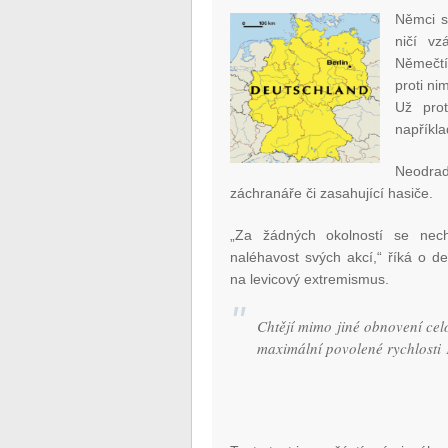
Němci si
ničí vz
Němečtí
proti ni
Už prot
napříkla
Neodradi
záchranáře či zasahující hasiče.
„Za žádných okolností se nech
naléhavost svých akcí,“ říká o 
na levicový extremismus.
Chtějí mimo jiné obnovení celo
maximální povolené rychlosti 