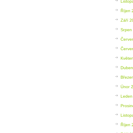
Listop
Říjen 
Září 2
Srpen
Červe
Červe
Květe
Duben
Březe
Únor 
Leden
Prosin
Listop
Říjen 