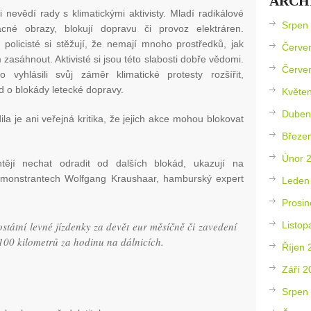
ARCH
 nevědí rady s klimatickými aktivisty. Mladí radikálové
Srpen
ácné obrazy, blokují dopravu či provoz elektráren.
 policisté si stěžují, že nemají mnoho prostředků, jak
Červe
m zasáhnout. Aktivisté si jsou této slabosti dobře vědomi.
Červe
o vyhlásili svůj záměr klimatické protesty rozšířit,
d o blokády letecké dopravy.
Květe
Duben
la je ani veřejná kritika, že jejich akce mohou blokovat
Březe
Únor 
tějí nechat odradit od dalších blokád, ukazují na
demonstrantech Wolfgang Kraushaar, hamburský expert
Leden
Prosin
Listop
státní levné jízdenky za devět eur měsíčně či zavedení
100 kilometrů za hodinu na dálnicích.
Říjen 
Září 2
Srpen