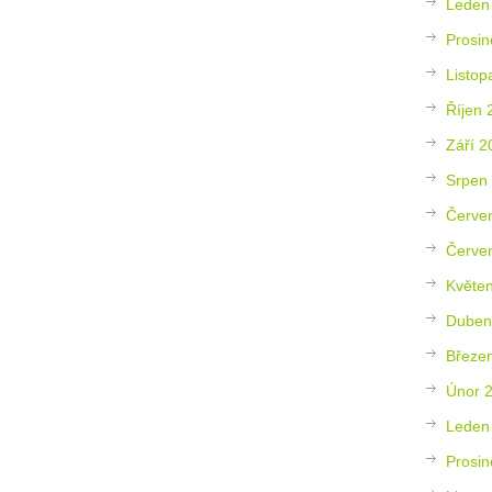
Leden
Prosin
Listop
Říjen 
Září 2
Srpen
Červe
Červe
Květe
Duben
Březe
Únor 
Leden
Prosin