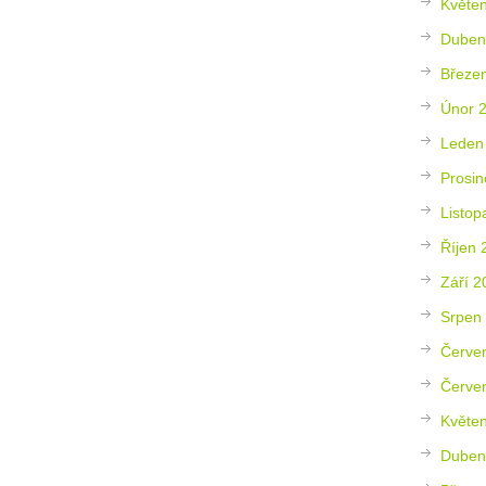
Květe
Duben
Březe
Únor 
Leden
Prosin
Listop
Říjen 
Září 2
Srpen
Červe
Červe
Květe
Duben