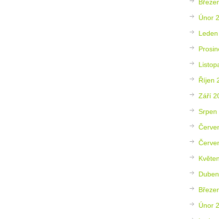
Březe
Únor 
Leden
Prosin
Listop
Říjen 
Září 2
Srpen
Červe
Červe
Květe
Duben
Březe
Únor 