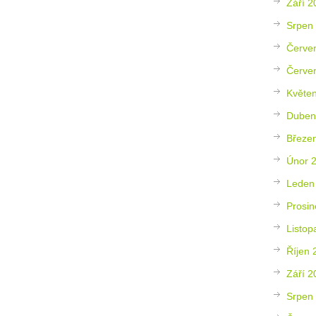
Září 2
Srpen
Červe
Červe
Květe
Duben
Březe
Únor 
Leden
Prosin
Listop
Říjen 
Září 2
Srpen