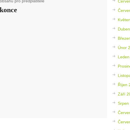
obsahu pro předplatitele
Červe
 konce
Červe
Květe
Duben
Březe
Únor 
Leden
Prosin
Listop
Říjen 
Září 2
Srpen
Červe
Červe