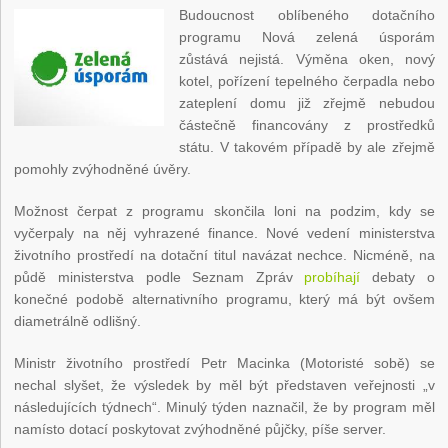
Budoucnost oblíbeného dotačního
programu Nová zelená úsporám
zůstává nejistá. Výměna oken, nový
kotel, pořízení tepelného čerpadla nebo
zateplení domu již zřejmě nebudou
částečně financovány z prostředků
státu. V takovém případě by ale zřejmě
pomohly zvýhodněné úvěry.
Možnost čerpat z programu skončila loni na podzim, kdy se
vyčerpaly na něj vyhrazené finance. Nové vedení ministerstva
životního prostředí na dotační titul navázat nechce. Nicméně, na
půdě ministerstva podle Seznam Zpráv
probíhají
debaty o
konečné podobě alternativního programu, který má být ovšem
diametrálně odlišný.
Ministr životního prostředí Petr Macinka (Motoristé sobě) se
nechal slyšet, že výsledek by měl být představen veřejnosti „v
následujících týdnech“. Minulý týden naznačil, že by program měl
namísto dotací poskytovat zvýhodněné půjčky, píše server.