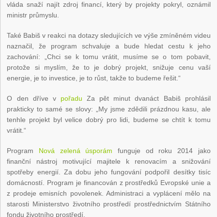
vláda snaží najít zdroj financí, který by projekty pokryl, oznámil
ministr průmyslu.
Také Babiš v reakci na dotazy sledujících ve výše zmíněném videu
naznačil, že program schvaluje a bude hledat cestu k jeho
zachování: „Chci se k tomu vrátit, musíme se o tom pobavit,
protože si myslím, že to je dobrý projekt, snižuje cenu vaší
energie, je to investice, je to růst, takže to budeme řešit.“
O den dříve v
pořadu
Za pět minut dvanáct Babiš prohlásil
prakticky to samé se slovy: „My jsme zdědili prázdnou kasu, ale
tenhle projekt byl velice dobrý pro lidi, budeme se chtít k tomu
vrátit.“
Program
Nová zelená úsporám
funguje od roku 2014 jako
finanční nástroj motivující majitele k renovacím a snižování
spotřeby energií. Za dobu jeho fungování podpořil desítky tisíc
domácností. Program je financován z prostředků Evropské unie a
z prodeje emisních povolenek. Administraci a vyplácení mělo na
starosti Ministerstvo životního prostředí prostřednictvím Státního
fondu životního prostředí.