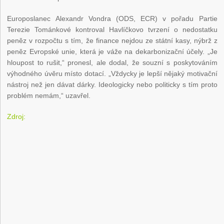
Europoslanec Alexandr Vondra (ODS, ECR) v pořadu Partie
Terezie Tománkové kontroval Havlíčkovo tvrzení o nedostatku
peněz v rozpočtu s tím, že finance nejdou ze státní kasy, nýbrž z
peněz Evropské unie, která je váže na dekarbonizační účely. „Je
hloupost to rušit,“ pronesl, ale dodal, že souzní s poskytováním
výhodného úvěru místo dotací. „Vždycky je lepší nějaký motivační
nástroj než jen dávat dárky. Ideologicky nebo politicky s tím proto
problém nemám,“ uzavřel.
Zdroj: