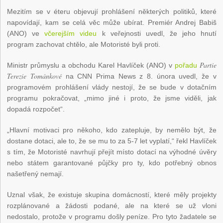
Mezitím se v éteru objevují prohlášení některých politiků, které
napovídají, kam se celá věc může ubírat. Premiér Andrej Babiš
(ANO) ve
včerejším videu
k veřejnosti uvedl, že jeho hnutí
program zachovat chtělo, ale Motoristé byli proti.
Partie
Ministr průmyslu a obchodu Karel Havlíček (ANO) v
pořadu
Terezie Tománkové
na CNN Prima News z 8. února uvedl, že v
programovém prohlášení vlády nestojí, že se bude v dotačním
programu pokračovat, „mimo jiné i proto, že jsme viděli, jak
dopadá rozpočet“.
„Hlavní motivaci pro někoho, kdo zatepluje, by nemělo být, že
dostane dotaci, ale to, že se mu to za 5-7 let vyplatí,“ řekl Havlíček
s tím, že Motoristé navrhují přejít místo dotací na výhodné úvěry
nebo státem garantované půjčky pro ty, kdo potřebný obnos
našetřený nemají.
Uznal však, že existuje skupina domácností, které měly projekty
rozplánované a žádosti podané, ale na které se už vloni
nedostalo, protože v programu došly peníze. Pro tyto žadatele se