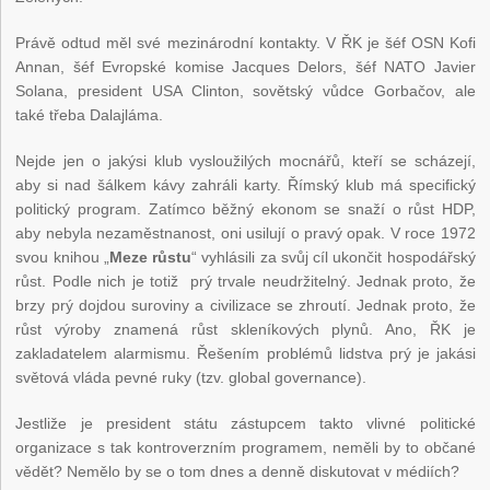
Právě odtud měl své mezinárodní kontakty. V ŘK je šéf OSN Kofi
Annan, šéf Evropské komise Jacques Delors, šéf NATO Javier
Solana, president USA Clinton, sovětský vůdce Gorbačov, ale
také třeba Dalajláma.
Nejde jen o jakýsi klub vysloužilých mocnářů, kteří se scházejí,
aby si nad šálkem kávy zahráli karty. Římský klub má specifický
politický program. Zatímco běžný ekonom se snaží o růst HDP,
aby nebyla nezaměstnanost, oni usilují o pravý opak. V roce 1972
svou knihou „
Meze růstu
“ vyhlásili za svůj cíl ukončit hospodářský
růst. Podle nich je totiž prý trvale neudržitelný. Jednak proto, že
brzy prý dojdou suroviny a civilizace se zhroutí. Jednak proto, že
růst výroby znamená růst skleníkových plynů. Ano, ŘK je
zakladatelem alarmismu. Řešením problémů lidstva prý je jakási
světová vláda pevné ruky (tzv. global governance).
Jestliže je president státu zástupcem takto vlivné politické
organizace s tak kontroverzním programem, neměli by to občané
vědět? Nemělo by se o tom dnes a denně diskutovat v médiích?