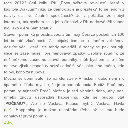
roce 2012? Četl knihu ŘK „První světová revoluce“, která v
kapitole „Vakuum“ říká, že demokracie je přežitek? To se jenom z
naivity ocitl ve špatné společnosti? Je v pořádku, že nebýt
internetu, tak bychom se o jeho členství v ŘK nedozvěděli vůbec
nic, jako v éře Samizdatu?
Stavění pomníků je ošidná věc, s tím mají Češi za posledních 100
let bohaté zkušenosti. Za nějaký čas se o daném velikánovi
dozvíte věci, které jste tehdy nevěděli. A sochy se pak bourají,
ulice se zase musejí přejmenovávat zpátky. Osobně soudím, že
než někomu začneme stavět pomníky, měli bychom si o něm
nejprve zjistit alespoň ty nejzákladnější věci jako jeho jméno, kdo
to byl, koho zastupoval.
Možná se domníváte, že na členství v Římském klubu není nic
špatného. Třeba myslíte, že je to naopak pocta. Budiž. Proč tedy
potom ty tajnosti? Proč? Možná je teď vhodná doba, aby naši
umělci znovu uspořádali happening, kde se budou ptát
„
POČEMU?
„. Ale ne Václava Klause, nýbrž Václava Havla
(
viz
). Happening je možno uspořádat třeba až se mu bude
odhalovat první pomník.
Zdroj