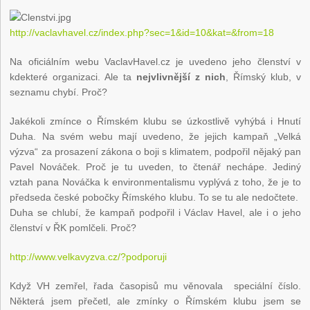
http://vaclavhavel.cz/index.php?sec=1&id=10&kat=&from=18
Na oficiálním webu VaclavHavel.cz je uvedeno jeho členství v
kdekteré organizaci. Ale ta
nejvlivnější z nich
, Římský klub, v
seznamu chybí. Proč?
Jakékoli zmínce o Římském klubu se úzkostlivě vyhýbá i Hnutí
Duha. Na svém webu mají uvedeno, že jejich kampaň „Velká
výzva“ za prosazení zákona o boji s klimatem, podpořil nějaký pan
Pavel Nováček. Proč je tu uveden, to čtenář nechápe. Jediný
vztah pana Nováčka k environmentalismu vyplývá z toho, že je to
předseda české pobočky Římského klubu. To se tu ale nedočtete.
Duha se chlubí, že kampaň podpořil i Václav Havel, ale i o jeho
členství v ŘK pomlčeli. Proč?
http://www.velkavyzva.cz/?podporuji
Když VH zemřel, řada časopisů mu věnovala speciální číslo.
Některá jsem přečetl, ale zmínky o Římském klubu jsem se