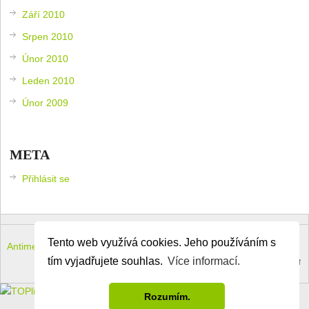
Září 2010
Srpen 2010
Únor 2010
Leden 2010
Únor 2009
META
Přihlásit se
Tento web využívá cookies. Jeho používáním s
Antimeloun – komouši dneška
Copyright © 2026.
tím vyjadřujete souhlas.
Více informací.
Theme by
MyThemeShop
.
Back to Top ↑
Rozumím.