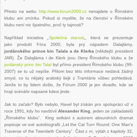
Přesto na webu
http://www.forum2000.cz
nenajdete o Římském
klubu ani zmínku. Pokud si myslíte, že na členství v Římském
klubu není nic špatného, proč ty tajnosti?
Například iniciativa „
Společná starost
„, která se prezentuje
jako produkt Fóra 2000, byla prý nápadem Dalajlámy,
jordánského prince bin Talala a de Klerka
(někdejší president
JAR). Že Dalajláma i de Klerk jsou členy Římského klubu a že
jordánský princ bin Talal
byl přímo president Římského klubu (99-
2007) se tu už nepíše. Přitom bez této informace nedává žádný
smysl, co tu nějaký arabský šejk z Tramtárie vůbec pohledává.
Jenže to by lidem došlo, že Fórum 2000 je jen divadlo, kde se
hrají scénáře napsané kdesi jinde.
Jak to začalo? Bylo nebylo, Havel byl získán pro spolupráci už v
roce 1991, kdy ho navštívil
Alexander King
, jeden ze zakladatelů
„Římského klubu“. King setkání s autorem absurdních dramat
popisuje ve své autobiografii „Let the Cat Turn Round: One Man’s
Traverse of the Twentieth Century”. Část z ní, výtah z kapitoly 32,