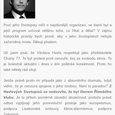
Proč jeho životopisy mlčí o nejvlivnější organizaci, ve které byl a
jejíž program určoval většinu toho, co říkal a dělal? V zájmu
historické pravdy bych prosil, aby v jeho životopisech nebyla
začerněná místa. Děkuji předem.
Už jsem psal, že Václava Havla respektuji jako představitele
Charty 77. To byl protest proti cenzuře, boj za svobodu slova. To
je bolestně aktuální i dnes v éře politické korektnosti. Proto ho
také někdy rád cituji.
Jenže právě proto mi připadá jako z absurdního dramatu, když
vidím, že je cenzura spojena s jeho osobou. Není to paradox?
Z
Havlových životopisů se nedozvíte, že byl členem Římského
klubu
. Je to přitom poměrně zásadní skutečnost, protože právě
odtud vyplývají jeho porevoluční postoje jako europeismus,
podpora Lisabonské smlouvy, klima-alarmismus, podpora
Zelených.