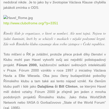
nedobral nikde. Je to jako by v životopise Václava Klause chyběla
jakákoli zmínka o ODS.
http://www.clubofrome.org/?p=3351
Římský klub je organizace, o které se nemluví. Ale není tajná. Nejsou to
žádní ilumináti, kteří by se scházeli v maskách v nějaké podzemní kryptě.
Zde web Římského klubu oznamuje skon svého zástupce v České republice.
Toto mlčení o ŘK je zvláštní, protože přece právě díky členství v
Klubu mohl pan Havel vytvořit svůj asi největší polistopadový
projekt.
Fórum 2000,
každoroční setkání světových intelektuálů
v Praze. Fórum 2000 vzniklo v roce 1997 z iniciativy Václava
Havla a Ellie Wiesela. Oba jsou členy budapešťské pobočky
Římského klubu a tam také asi tento nápad vznikl. Ke členům
klubu patří i lidé jako
Dalajláma či Bill Clinton
, se kterými Havel
měl dobré vztahy. Fórum 2000 je zřejmě jen jeden z mnoha
podobných projektů Římského klubu. Jako třeba WorldShift
Network nebo IIASA či Gorbačovovo „State of the World Forum“
(zal. 1995).