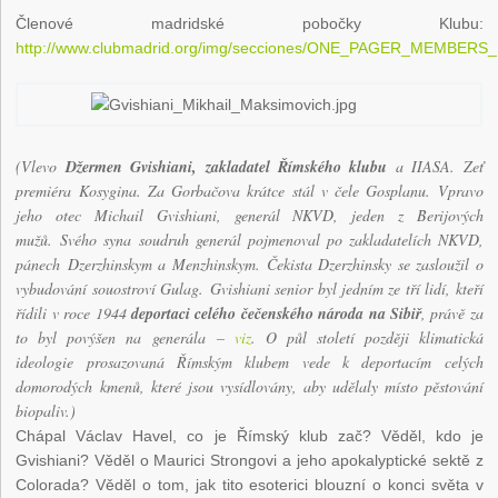
Členové madridské pobočky Klubu:
http://www.clubmadrid.org/img/secciones/ONE_PAGER_MEMBERS_
(Vlevo
Džermen Gvishiani, zakladatel Římského klubu
a IIASA. Zeť
premiéra Kosygina. Za Gorbačova krátce stál v čele Gosplanu. Vpravo
jeho otec Michail Gvishiani, generál NKVD, jeden z Berijových
mužů. Svého syna soudruh generál pojmenoval po zakladatelích NKVD,
pánech
Dzerzhinskym a Menzhinskym. Čekista Dzerzhinsky se zasloužil o
vybudování souostroví Gulag. Gvishiani senior byl jedním ze tří lidí, kteří
řídili v roce 1944
deportaci celého čečenského národa na Sibiř
, právě za
to byl povýšen na generála –
viz
. O půl století později klimatická
ideologie prosazovaná Římským klubem vede k deportacím celých
domorodých kmenů, které jsou vysídlovány, aby udělaly místo pěstování
biopaliv.)
Chápal Václav Havel, co je Římský klub zač? Věděl, kdo je
Gvishiani? Věděl o Maurici Strongovi a jeho apokalyptické sektě z
Colorada? Věděl o tom, jak tito esoterici blouzní o konci světa v