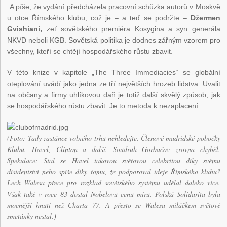
A píše, že vydání předcházela pracovní schůzka autorů v Moskvě
u otce Římského klubu, což je – a teď se podržte –
Džermen
Gvishiani,
zeť sovětského premiéra Kosygina a syn generála
NKVD neboli KGB. Sovětská politika je dodnes zářným vzorem pro
všechny, kteří se chtějí hospodářského růstu zbavit.
V této knize v kapitole „The Three Immediacies“ se globální
oteplování uvádí jako jedna ze tří největších hrozeb lidstva. Uvalit
na občany a firmy uhlíkovou daň je totiž další skvělý způsob, jak
se hospodářského růstu zbavit. Je to metoda k nezaplacení.
(Foto: Tady zastánce volného trhu nehledejte. Členové madridské pobočky
Klubu. Havel, Clinton a další. Soudruh Gorbačov zrovna chyběl.
Spekulace: Stal se Havel takovou světovou celebritou díky svému
disidentství nebo spíše díky tomu, že podporoval ideje Římského klubu?
Lech Walesa přece pro rozklad sovětského systému udělal daleko více.
Však také v roce 83 dostal Nobelovu cenu míru. Polská Solidarita byla
mocnější hnutí než Charta 77. A přesto se Walesa miláčkem světové
smetánky nestal.)