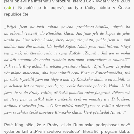
jsem objevil na internetu v brožuře, kterou CoR vydal v roce 2008
(
zde
). Nejspíše je to poprvé, co tyto řádky někdo v České
republice čte:
„Přijel jsem navštívit tohoto nového presidenta-básníka, abych ho
naverboval (recruit) do Římského klubu. Jak jsme jeli do kopce do jeho
úřadu na historickém hradě, který dominuje městu, náhle jsem si všiml
malého tmavého domku, kde bydlel Kafka. Náhle jsem ztuhl hrůzou. Vždyť
ten zámek, do kterého jedu, je onen Kafkův „Zámek“. Jak jen se mohu
odvážit vstoupit do onoho symbolu nerozumu, kontradikce a zmatení?“
Pak se ale King uklidnil a setkání proběhlo vlídně. „Zjistili jsme, že jednu
věc máme společnou, oba jsme vyhráli cenu Erasma Rotterdamského, rok
po sobě. Vysvětlil jsem mu ideje a aktivity Římského klubu a on nabídl, že
je ochoten být čestným presidentem československé pobočky klubu. Slíbil
jsem, že se do Prahy vrátím, až česká pobočka začne fungovat. Během své
návštěvy jsem se setkal také s několika českými ministry a s Dubčekem,
hrdinou Pražského jara…. O šest měsíců později jsem se vrátil a zúčastnil
jsem se schůze české asociace Římského klubu, které předsedal Havel…“
Poté King píše, že z Prahy jel do Rumunska podepisovat nově
vydanou knihu „První světová revoluce“, která líčí program klubu.