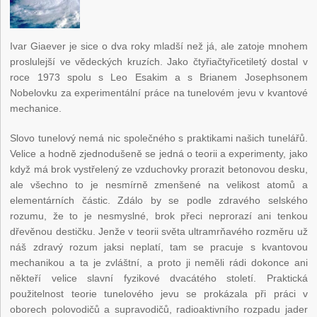
Ivar Giaever je sice o dva roky mladší než já, ale zatoje mnohem
proslulejší ve vědeckých kruzích. Jako čtyřiačtyřicetiletý dostal v
roce 1973 spolu s Leo Esakim a s Brianem Josephsonem
Nobelovku za experimentální práce na tunelovém jevu v kvantové
mechanice.
Slovo tunelový nemá nic společného s praktikami našich tunelářů.
Velice a hodně zjednodušeně se jedná o teorii a experimenty, jako
když má brok vystřelený ze vzduchovky prorazit betonovou desku,
ale všechno to je nesmírně zmenšené na velikost atomů a
elementárních částic. Zdálo by se podle zdravého selského
rozumu, že to je nesmyslné, brok přeci neprorazí ani tenkou
dřevěnou destičku. Jenže v teorii světa ultramrňavého rozměru už
náš zdravý rozum jaksi neplatí, tam se pracuje s kvantovou
mechanikou a ta je zvláštní, a proto ji neměli rádi dokonce ani
někteří velice slavní fyzikové dvacátého století. Praktická
použitelnost teorie tunelového jevu se prokázala při práci v
oborech polovodičů a supravodičů, radioaktivního rozpadu jader