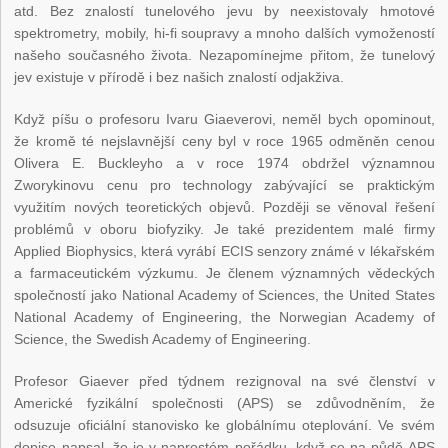
atd. Bez znalostí tunelového jevu by neexistovaly hmotové
spektrometry, mobily, hi-fi soupravy a mnoho dalších vymožeností
našeho současného života. Nezapomínejme přitom, že tunelový
jev existuje v přírodě i bez našich znalostí odjakživa.
Když píšu o profesoru Ivaru Giaeverovi, neměl bych opominout,
že kromě té nejslavnější ceny byl v roce 1965 odměněn cenou
Olivera E. Buckleyho a v roce 1974 obdržel významnou
Zworykinovu cenu pro technology zabývající se praktickým
využitím nových teoretických objevů. Později se věnoval řešení
problémů v oboru biofyziky. Je také prezidentem malé firmy
Applied Biophysics, která vyrábí ECIS senzory známé v lékařském
a farmaceutickém výzkumu. Je členem významných vědeckých
společností jako National Academy of Sciences, the United States
National Academy of Engineering, the Norwegian Academy of
Science, the Swedish Academy of Engineering.
Profesor Giaever před týdnem rezignoval na své členství v
Americké fyzikální společnosti (APS) se zdůvodněním, že
odsuzuje oficiální stanovisko ke globálnímu oteplování. Ve svém
dopise napsal, že je v naprostém pořádku, když se na půdě APS