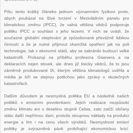
Píšu tento krátký článeko jednom významném fyzikovi proto,
abych poukázal na lživé tvrzení v Mezivládním panelu pro
klimatickou změnu (IPCC), že valná většina vědců podporuje
politiku IPCC a souhlasí s jeho tezemi. V nich se uvádí, že
současné globální oteplování je způsobované převážně lidskou
činností a že je nutné přijmout okamžitá opatření jak na poli
technologie, tak v ekonomii států, aby se zabránilo budoucí velké
katastrofě. Prokazuji na příběhu profesora Giaevera a na
deklaracích nejen stovek, ale dnes již tisícky vědců, že to jsou
záměrně produkované lži, kterým většina klimatologů uvěřila a
média je šíří se stejnou potěchou jako zprávy o skutečných
katastrofách.
Dalším důvodem je nesmyslná politika EU a následně našich
politiků s emisními povolenkami. Jejich realizace nezpůsobí
změnu klimatu ani o desetinu stupně Celsia, zato zatíží občany
státu další nepřímou daní, protože stoupnou náklady na produkci
energie a tím i na cenu všech výrobků. Nesmyslnost emisní
politiky je zvýrazněná pávě probíhající ekonomickou krizí.