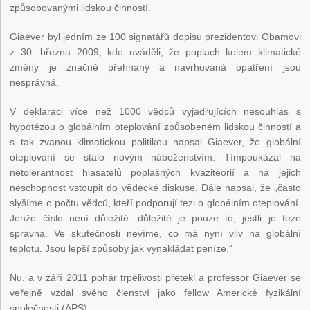
způsobovanými lidskou činností.
Giaever byl jedním ze 100 signatářů dopisu prezidentovi Obamovi
z 30. března 2009, kde uváděli, že poplach kolem klimatické
změny je značně přehnaný a navrhovaná opatření jsou
nesprávná.
V deklaraci více než 1000 vědců vyjadřujících nesouhlas s
hypotézou o globálním oteplování způsobeném lidskou činností a
s tak zvanou klimatickou politikou napsal Giaever, že globální
oteplování se stalo novým náboženstvím. Tímpoukázal na
netolerantnost hlasatelů poplašných kvaziteorií a na jejich
neschopnost vstoupit do vědecké diskuse. Dále napsal, že „často
slyšíme o počtu vědců, kteří podporují tezi o globálním oteplování.
Jenže číslo není důležité: důležité je pouze to, jestli je teze
správná. Ve skutečnosti nevíme, co má nyní vliv na globální
teplotu. Jsou lepší způsoby jak vynakládat peníze.“
Nu, a v září 2011 pohár trpělivosti přetekl a professor Giaever se
veřejně vzdal svého členství jako fellow Americké fyzikální
společnosti (APS).