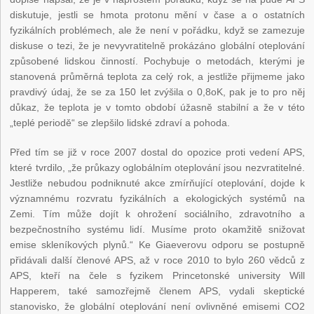
diskutuje, jestli se hmota protonu mění v čase a o ostatních
fyzikálních problémech, ale že není v pořádku, když se zamezuje
diskuse o tezi, že je nevyvratitelně prokázáno globální oteplování
způsobené lidskou činností. Pochybuje o metodách, kterými je
stanovená průměrná teplota za celý rok, a jestliže přijmeme jako
pravdivý údaj, že se za 150 let zvýšila o 0,8
o
K, pak je to pro něj
důkaz, že teplota je v tomto období úžasně stabilní a že v této
„teplé periodě“ se zlepšilo lidské zdraví a pohoda.
Před tím se již v roce 2007 dostal do opozice proti vedení APS,
které tvrdilo, „že průkazy oglobálním oteplování jsou nezvratitelné.
Jestliže nebudou podniknuté akce zmírňující oteplování, dojde k
významnému rozvratu fyzikálních a ekologických systémů na
Zemi. Tím může dojít k ohrožení sociálního, zdravotního a
bezpečnostního systému lidí. Musíme proto okamžitě snižovat
emise skleníkových plynů.“ Ke Giaeverovu odporu se postupně
přidávali další členové APS, až v roce 2010 to bylo 260 vědců z
APS, kteří na čele s fyzikem Princetonské university Will
Happerem, také samozřejmě členem APS, vydali skeptické
stanovisko, že globální oteplování není ovlivněné emisemi CO
2