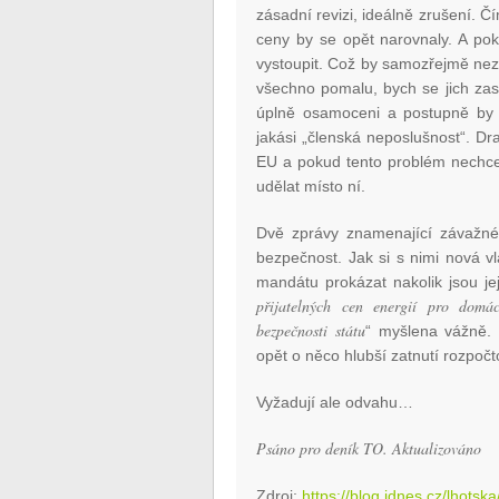
zásadní revizi, ideálně zrušení. Č
ceny by se opět narovnaly. A po
vystoupit. Což by samozřejmě nez
všechno pomalu, bych se jich zas
úplně osamoceni a postupně by s
jakási „členská neposlušnost“. Dr
EU a pokud tento problém nechce 
udělat místo ní.
Dvě zprávy znamenající závažné
bezpečnost. Jak si s nimi nová 
mandátu prokázat nakolik jsou je
přijatelných cen energií pro domá
bezpečnosti státu
“ myšlena vážně.
opět o něco hlubší zatnutí rozpočt
Vyžadují ale odvahu…
Psáno pro deník TO. Aktualizováno
Zdroj:
https://blog.idnes.cz/lhots