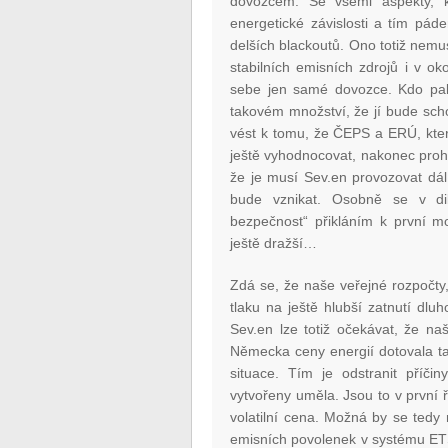
dovozcem. Se všemi aspekty, k
energetické závislosti a tím pád
delších blackoutů. Ono totiž nem
stabilních emisních zdrojů i v o
sebe jen samé dovozce. Kdo pak 
takovém množství, že jí bude sch
vést k tomu, že ČEPS a ERÚ, kter
ještě vyhodnocovat, nakonec proh
že je musí Sev.en provozovat dál.
bude vznikat. Osobně se v dil
bezpečnost“ přikláním k první m
ještě dražší…
Zdá se, že naše veřejné rozpočty,
tlaku na ještě hlubší zatnutí dlu
Sev.en lze totiž očekávat, že n
Německa ceny energií dotovala ta
situace. Tím je odstranit příči
vytvořeny uměla. Jsou to v první ř
volatilní cena. Možná by se ted
emisních povolenek v systému ETS