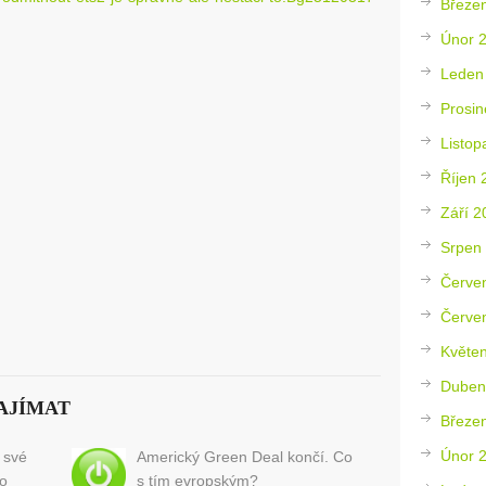
Březe
Únor 
Leden
Prosin
Listop
Říjen 
Září 2
Srpen
Červe
Červe
Květe
Duben
AJÍMAT
Březe
Únor 
 své
Americký Green Deal končí. Co
so
s tím evropským?