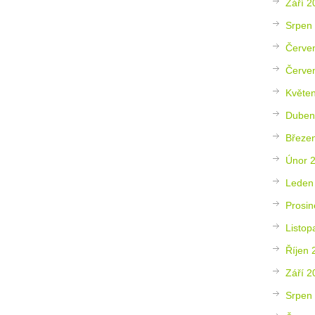
Září 2
Srpen
Červe
Červe
Květe
Duben
Březe
Únor 
Leden
Prosin
Listop
Říjen 
Září 2
Srpen