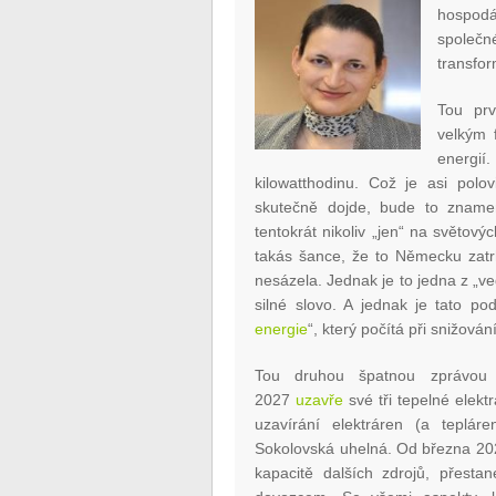
hospodá
společ
transfor
Tou pr
velkým 
energi
kilowatthodinu. Což je asi polo
skutečně dojde, bude to zname
tentokrát nikoliv „jen“ na světovýc
takás šance, že to Německu zat
nesázela. Jednak je to jedna z „ve
silné slovo. A jednak je tato po
energie
“, který počítá při snižová
Tou druhou špatnou zprávou 
2027
uzavře
své tři tepelné elekt
uzavírání elektráren (a tepláre
Sokolovská uhelná. Od března 20
kapacitě dalších zdrojů, přesta