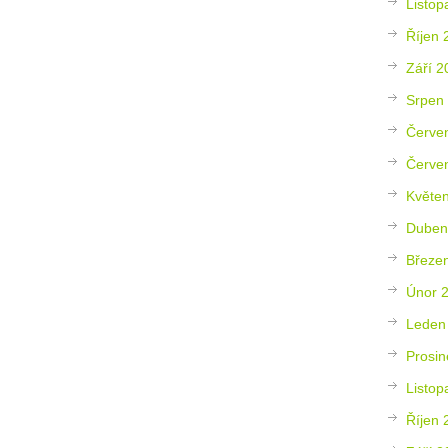
Listop
Říjen 
Září 2
Srpen
Červe
Červe
Květe
Duben
Březe
Únor 
Leden
Prosin
Listop
Říjen 