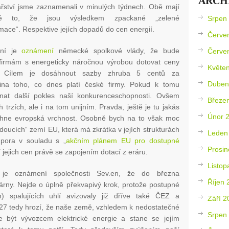
ARCH
řství jsme zaznamenali v minulých týdnech. Obě mají
né to, že jsou výsledkem zpackané „zelené
Srpen
mace“. Respektive jejích dopadů do cen energií.
Červe
vní je
oznámení
německé spolkové vlády, že bude
Červe
firmám s energeticky náročnou výrobou dotovat ceny
Květe
í. Cílem je dosáhnout sazby zhruba 5 centů za
Duben
vina toho, co dnes platí české firmy. Pokud k tomu
nat další pokles naší konkurenceschopnosti. Ovšem
Březe
h trzích, ale i na tom unijním. Pravda, ještě je tu jakás
Únor 
rhne evropská vrchnost. Osobně bych na to však moc
doucích“ zemí EU, která má zkrátka v jejích strukturách
Leden
dpora v souladu s „
akčním plánem EU pro dostupné
Prosin
ní jejich cen právě se zapojením dotací z eráru.
Listop
je oznámení společnosti Sev.en, že do března
Říjen 
rárny. Nejde o úplně překvapivý krok, protože postupné
n) spalujících uhlí avizovaly již dříve také ČEZ a
Září 2
27 tedy hrozí, že naše země, vzhledem k nedostatečné
Srpen
ne být vývozcem elektrické energie a stane se jejím