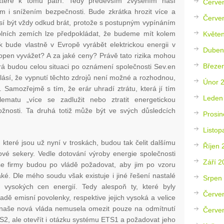
teré k tomu patří. Tedy především zvýšením naší
Červe
em i snížením bezpečnosti. Bude zkrátka hrozit více a
Červe
usí být vždy odkud brát, protože s postupným vypínáním
kolních zemích lze předpokládat, že budeme mít kolem
Květe
bude vlastně v Evropě vyrábět elektrickou energii v
Duben
open vyvážet? A za jaké ceny? Právě tato rizika mohou
Březe
á budou celou situaci po oznámení společnosti Sev.en
lásí, že vypnutí těchto zdrojů není možné a rozhodnou,
Únor 
 Samozřejmě s tím, že erár uhradí ztrátu, která jí tím
Leden
ematu „více se zadlužit nebo ztratit energetickou
ožnosti. Ta druhá totiž může být ve svých důsledcích
Prosin
Listop
 které jsou už nyní v troskách, budou tak čelit dalšímu
Říjen 
hové sekery. Vedle dotování výroby energie společnosti
Září 2
aše firmy budou po vládě požadovat, aby jim po vzoru
ké. Dle mého soudu však existuje i jiné řešení nastalé
Srpen
ny vysokých cen energií. Tedy alespoň ty, které byly
Červe
adě emisní povolenky, respektive jejich vysoká a velice
y naše nová vláda nemusela omezit pouze na odmítnutí
Červe
2, ale otevřít i otázku systému ETS1 a požadovat jeho