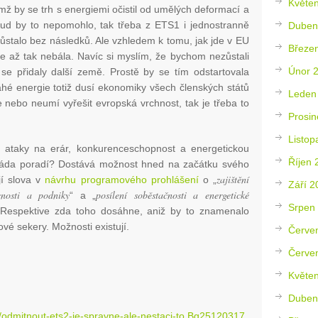
Květe
ímž by se trh s energiemi očistil od umělých deformací a
kud by to nepomohlo, tak třeba z ETS1 i jednostranně
Duben
ůstalo bez následků. Ale vzhledem k tomu, jak jde v EU
Březe
e až tak nebála. Navíc si myslím, že bychom nezůstali
Únor 
e přidaly další země. Prostě by se tím odstartovala
ahé energie totiž dusí ekonomiky všech členských států
Leden
nebo neumí vyřešit evropská vrchnost, tak je třeba to
Prosin
Listop
 ataky na erár, konkurenceschopnost a energetickou
Říjen 
vláda poradí? Dostává možnost hned na začátku svého
zajištění
jí slova v
návrhu programového prohlášení
o „
Září 2
cnosti a podniky
posílení soběstačnosti a energetické
“ a „
Srpen
 Respektive zda toho dosáhne, aniž by to znamenalo
ové sekery. Možnosti existují.
Červe
Červe
Květe
Duben
ka/odmitnout-ets2-je-spravne-ale-nestaci-to.Bg25120317