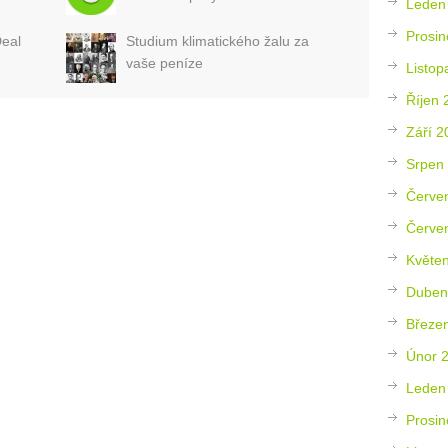
Leden
Prosin
Deal
Studium klimatického žalu za
vaše peníze
Listop
Říjen 
Září 2
Srpen
Červe
Červe
Květe
Duben
Březe
Únor 
Leden
Prosin