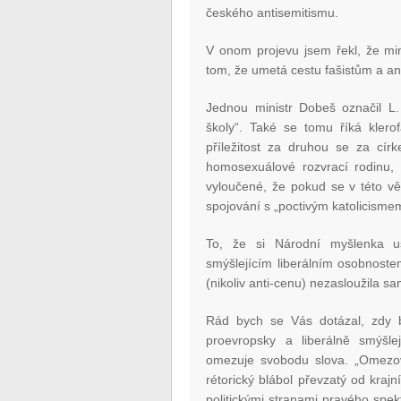
českého antisemitismu.
V onom projevu jsem řekl, že m
tom, že umetá cestu fašistům a ant
Jednou ministr Dobeš označil L.
školy“. Také se tomu říká klero
příležitost za druhou se za círk
homosexuálové rozvrací rodinu, t
vyloučené, že pokud se v této vě
spojování s „poctivým katolicisme
To, že si Národní myšlenka u
smýšlejícím liberálním osobnost
(nikoliv anti-cenu) nezasloužila s
Rád bych se Vás dotázal, zdy by
proevropsky a liberálně smýšlej
omezuje svobodu slova. „Omezová
rétorický blábol převzatý od kraj
politickými stranami pravého spe