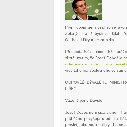
První dopis jsem psal spíše jako 
Zelených, aniž bych si dělal 
Ondřeje Lišky mne zarazila.
Předseda SZ se sice zdržel uráže
si stál za tím, že Josef Dobeš j
o legendárním zlém muži českého
více toho má společného se samo
ODPOVĚĎ BÝVALÉHO MINISTR
LIŠKY
Vážený pane Davide,
Josef Dobeš není sice členem Nár
průběžně povyšuje úředníka Bátor
pravicí, ultranacionalisty, homo