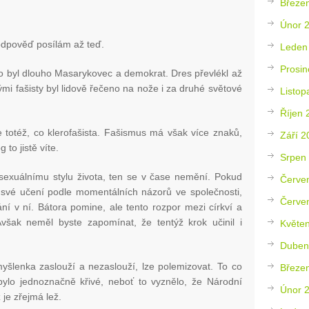
Březe
Únor 
dpověď posílám až teď.
Leden
Prosin
 byl dlouho Masarykovec a demokrat. Dres převlékl až
mi fašisty byl lidově řečeno na nože i za druhé světové
Listop
Říjen 
je totéž, co klerofašista. Fašismus má však více znaků,
Září 2
 to jistě víte.
Srpen
sexuálnímu stylu života, ten se v čase nemění. Pokud
Červe
 své učení podle momentálních názorů ve společnosti,
Červe
ní v ní. Bátora pomine, ale tento rozpor mezi církví a
Avšak neměl byste zapomínat, že tentýž krok učinil i
Květe
Duben
šlenka zaslouží a nezaslouží, lze polemizovat. To co
Březe
bylo jednoznačně křivé, neboť to vyznělo, že Národní
Únor 
je zřejmá lež.