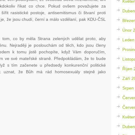
Květe
kdokoliv říkat co chce. Pokud ovšem považujete za
Duben
řit rasistické postoje, antisemitismus či štvaní proti
 je, že jsou chudí, černí a málo vzdělaní, pak KDU-ČSL
Březe
Únor 
o tom, co by měla Strana zelených udělat proto, aby
Leden
rénu. Nejraději je poslouchám od těch, kdo jsou členy
Prosin
hledem k tomu jistě pochopíte, když Vám doporučím,
ším ve své mateřské straně. Předpokládám, že to bude
Listop
yž s tím začenete u předsedy konkurenční politické
Říjen 
ak uznat, že Bůh má rád homosexuály stejně jako
Září 2
Srpen
Červe
Červe
Květe
Duben