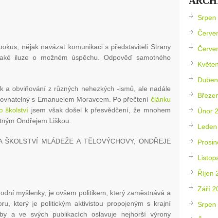
ARCH
Srpen
Červe
pokus, nějak navázat komunikaci s představiteli Strany
Červe
nějaké iluze o možném úspěchu. Odpověď samotného
Květe
Duben
k a obviňování z různých nehezkých -ismů, ale nadále
Březe
e srovnatelný s Emanuelem Moravcem. Po přečtení
článku
 školství
jsem však došel k přesvědčení, že mnohem
Únor 
tným Ondřejem Liškou.
Leden
A ŠKOLSTVÍ MLÁDEŽE A TĚLOVÝCHOVY, ONDŘEJE
Prosin
Listop
Říjen 
Září 2
odní myšlenky, je ovšem politikem, který zaměstnává a
u, který je politickým aktivistou propojeným s krajní
Srpen
foby a ve svých publikacích oslavuje nejhorší výrony