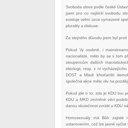
Svoboda slova podle české Ústav
jsem pro co nejširší svobodu s
existuje velmi úzce vymezené spek
plurality a diskuse.
Ze stejného důvodu jsem byl prot
Pokud Vy osobně, i mainstream
nacionalisté, mělo by se v tom 
stoupencům dalších marxistických
ideologii, resp. z ní vycházejícíh
DOST a Mladí křesťanští demokr
společná akce měla vliv na pozděj
Pokud jde o to, zda je KDU tou p
KDU a MKD zmíněné věci podobně, 
danou skutečnost zvrátit a KDU náz
Homosexuály má Bůh zajisté rá
ustanovením, což lze jasně vyčíst 