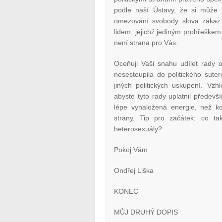
podle naší Ústavy, že si může 
omezování svobody slova zákaz ší
lidem, jejichž jediným prohřeškem
není strana pro Vás.
Oceňuji Vaši snahu udílet rady 
nesestoupila do politického sute
jiných politických uskupení. Vz
abyste tyto rady uplatnil předev
lépe vynaložená energie, než kd
strany. Tip pro začátek: co t
heterosexuály?
Pokoj Vám
Ondřej Liška
KONEC
MŮJ DRUHÝ DOPIS