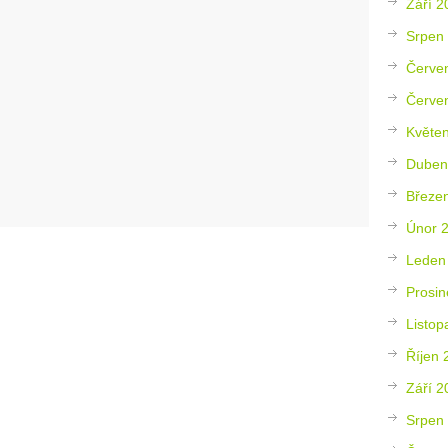
Září 2
Srpen
Červe
Červe
Květe
Duben
Březe
Únor 
Leden
Prosin
Listop
Říjen 
Září 2
Srpen