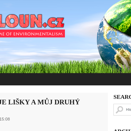
SEAR
E LIŠKY A MŮJ DRUHÝ
 15:08