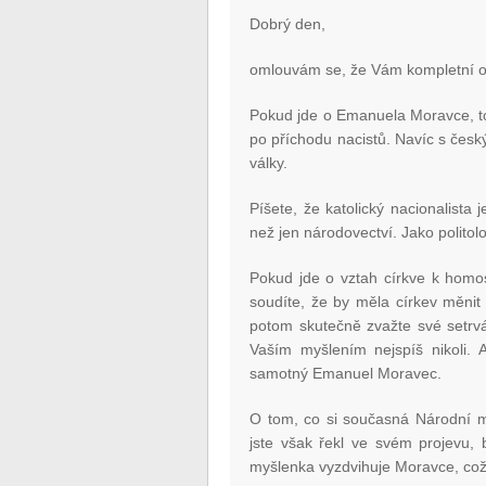
Dobrý den,
omlouvám se, že Vám kompletní o
Pokud jde o Emanuela Moravce, to
po příchodu nacistů. Navíc s český
války.
Píšete, že katolický nacionalista 
než jen národovectví. Jako politolog
Pokud jde o vztah církve k homo
soudíte, že by měla církev měnit
potom skutečně zvažte své setrvá
Vaším myšlením nejspíš nikoli. 
samotný Emanuel Moravec.
O tom, co si současná Národní my
jste však řekl ve svém projevu, 
myšlenka vyzdvihuje Moravce, což 