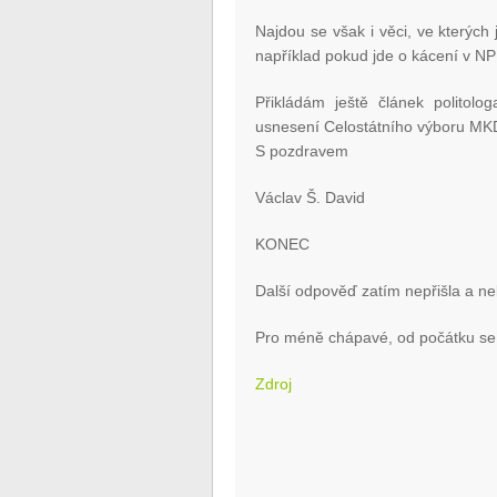
Najdou se však i věci, ve kterých 
například pokud jde o kácení v N
Přikládám ještě článek politol
usnesení Celostátního výboru MKD 
S pozdravem
Václav Š. David
KONEC
Další odpověď zatím nepřišla a neb
Pro méně chápavé, od počátku se
Zdroj