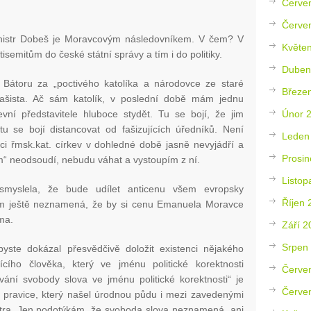
Červe
Červe
inistr Dobeš je Moravcovým následovníkem. V čem? V
Květe
isemitům do české státní správy a tím i do politiky.
Duben
 Bátoru za „poctivého katolíka a národovce ze staré
Březe
fašista. Ač sám katolík, v poslední době mám jednu
Únor 
evní představitele hluboce stydět. Tu se bojí, že jim
u se bojí distancovat od fašizujících úředníků. Není
Leden
ci řmsk.kat. církev v dohledné době jasně nevyjádří a
Prosin
m“ neodsoudí, nebudu váhat a vystoupím z ní.
Listop
smyslela, že bude udílet anticenu všem evropsky
Říjen 
em ještě neznamená, že by si cenu Emanuela Moravce
ama.
Září 2
Srpen
ste dokázal přesvědčivě doložit existenci nějakého
ícího člověka, který ve jménu politické korektnosti
Červe
ní svobody slova ve jménu politické korektnosti“ je
Červe
ní pravice, který našel úrodnou půdu i mezi zavedenými
ktra. Jen podotýkám, že svoboda slova neznamená, ani