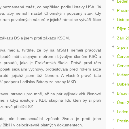
Leden
y neznamená totéž, co například podle Ústavy USA. Já
Prosin
lova, aby nemohl nastat Chomským popsaný stav, kdy
Listop
trum povolených názorů v jejichž rámci se vytváří fikce
Říjen 
Září 2
i zákazu DS a jsem proti zákazu KSČM.
Srpen
ová média, tvrdíte, že by na MŠMT neměli pracovat
Červe
případě měřit stejným metrem i bývalým členům KSČ a
 proudů, jako je Frakfurtská škola. Právě proti této
Červe
o pojetí sexuální výchovy, protestovala před rokem akce
Květe
até, jejichž jsem též členem. A vlastně právě tato
ší podporu Ladislav Bátory ze strany MKD.
Duben
Březe
ravou stranou pro mně, až na pár výjimek vidí členové
i když existuje v KDU skupina lidí, kteří by si přáli
Únor 
orově přiblížit SZ.
Leden
d, ale homosexuální způsob života je proti jeho
Prosin
v Bibli i v celocírkevně platných dokumentech.