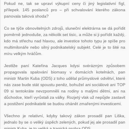
Pokud ne, tak se upraví výkupní ceny či jiný legislativní fígl,
přílepek. 145 poslanců pro – při schvalování kterého zákona
panovala taková shoda?
Co se týče obnovitelných zdrojů, sluneční elektrárna se dá pořídit
poměrně jednoduše, za několik set tisíc, a může si ji pořídit každý,
kdo má střechu nad hlavou, ale investice tohoto typu je spíše pro
multimilonáře nebo silný podnikatelský subjekt. Celé je to šité na
míru velkým hráčům.
Jestliže paní Kateřina Jacques kdysi svérázným způsobem
propagovala spalování biomasy v domácích kotelnách, pan
ministr Martin Kuba (ODS) z toho udělal průmyslové odvětví, které
nás zase bude stát spoustu peněz, bohužel ani sociálové ani TOP
09 si tentokráte nevzpomněli na rodiny s malými dětmi, ani na
důchodce, kteří vyrůstali za války. Rozjetý vlak už nepůjde zastavit
a postižení podnikatelé se budou ohánět zmařenými investicemi.
Všechno je relativní, kdyby takový zákon prosadil pan Liška,
jednalo by se o veliký úspěch zelených, pokud jej ale prosadil pan
ministr Kuba, je to veliká a tragická prohra ODS.