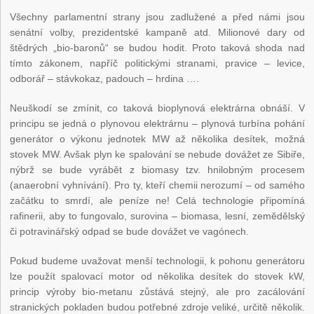
Všechny parlamentní strany jsou zadlužené a před námi jsou
senátní volby, prezidentské kampaně atd. Milionové dary od
štědrých „bio-baronů“ se budou hodit. Proto taková shoda nad
tímto zákonem, napříč politickými stranami, pravice – levice,
odborář – stávkokaz, padouch – hrdina ….
Neuškodí se zmínit, co taková bioplynová elektrárna obnáší. V
principu se jedná o plynovou elektrárnu – plynová turbína pohání
generátor o výkonu jednotek MW až několika desítek, možná
stovek MW. Avšak plyn ke spalování se nebude dovážet ze Sibiře,
nýbrž se bude vyrábět z biomasy tzv. hnilobným procesem
(anaerobní vyhnívání). Pro ty, kteří chemii nerozumí – od samého
začátku to smrdí, ale peníze ne! Celá technologie připomíná
rafinerii, aby to fungovalo, surovina – biomasa, lesní, zemědělský
či potravinářský odpad se bude dovážet ve vagónech.
Pokud budeme uvažovat menší technologii, k pohonu generátoru
lze použít spalovací motor od několika desítek do stovek kW,
princip výroby bio-metanu zůstává stejný, ale pro zacálování
stranických pokladen budou potřebné zdroje veliké, určitě několik.