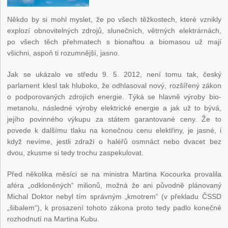
Někdo by si mohl myslet, že po všech těžkostech, které vznikly
explozí obnovitelných zdrojů, slunečních, větrných elektrárnách,
po všech těch přehmatech s bionaftou a biomasou už mají
všichni, aspoň ti rozumnější, jasno.
Jak se ukázalo ve středu 9. 5. 2012, není tomu tak, český
parlament klesl tak hluboko, že odhlasoval nový, rozšířený zákon
o podporovaných zdrojích energie. Týká se hlavně výroby bio-
metanolu, následné výroby elektrické energie a jak už to bývá,
jejího povinného výkupu za státem garantované ceny. Že to
povede k dalšímu tlaku na konečnou cenu elektřiny, je jasné, i
když nevíme, jestli zdraží o haléřů osmnáct nebo dvacet bez
dvou, zkusme si tedy trochu zaspekulovat.
Před několika měsíci se na ministra Martina Kocourka provalila
aféra „odkloněných“ milionů, možná že ani původně plánovaný
Michal Doktor nebyl tím správným „kmotrem“ (v překladu ČSSD
„šibalem“), k prosazení tohoto zákona proto tedy padlo konečné
rozhodnutí na Martina Kubu.