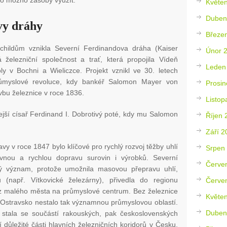
lo možno zásoby využít.
Květe
Duben
y dráhy
Březe
childům vznikla Severní Ferdinandova dráha (Kaiser
Únor 
železniční společnost a trať, která propojila Vídeň
Leden
y v Bochni a Wieliczce. Projekt vznikl ve 30. letech
průmyslové revoluce, kdy bankéř Salomon Mayer von
Prosin
vbu železnice v roce 1836.
Listop
dejší císař Ferdinand I. Dobrotivý poté, kdy mu Salomon
Říjen 
Září 2
vy v roce 1847 bylo klíčové pro rychlý rozvoj těžby uhlí
Srpen
evnou a rychlou dopravu surovin i výrobků. Severní
Červe
ý význam, protože umožnila masovou přepravu uhlí,
 (např. Vítkovické železárny), přivedla do regionu
Červe
vy z malého města na průmyslové centrum. Bez železnice
Květe
e Ostravsko nestalo tak významnou průmyslovou oblastí.
Duben
 stala se součástí rakouských, pak československých
ří důležité části hlavních železničních koridorů v Česku,