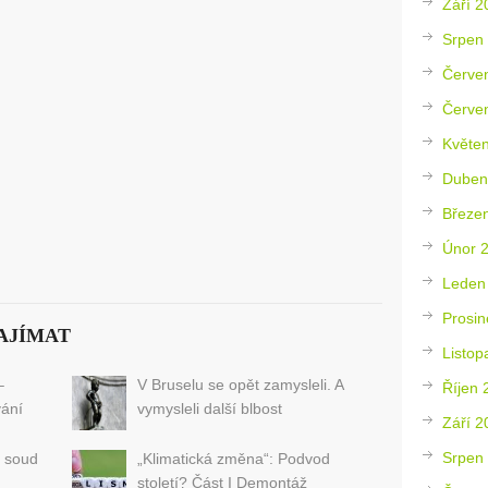
Září 2
Srpen
Červe
Červe
Květe
Duben
Březe
Únor 
Leden
Prosin
AJÍMAT
Listop
–
V Bruselu se opět zamysleli. A
Říjen 
vání
vymysleli další blbost
Září 2
Srpen
ý soud
„Klimatická změna“: Podvod
století? Část I Demontáž