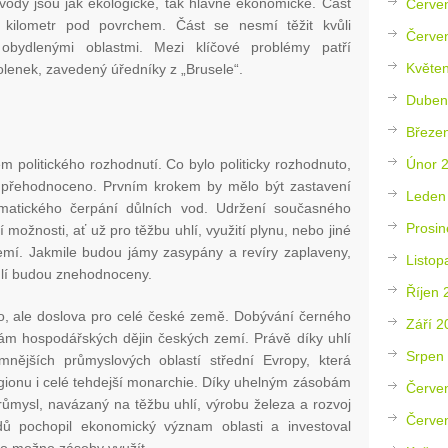
ody jsou jak ekologické, tak hlavně ekonomické. Část
Červe
ž kilometr pod povrchem. Část se nesmí těžit kvůli
Červe
 obydlenými oblastmi. Mezi klíčové problémy patří
Květe
olenek, zavedený úředníky z „Brusele“.
Duben
?
Březe
Únor 
em politického rozhodnutí. Co bylo politicky rozhodnuto,
 přehodnoceno. Prvním krokem by mělo být zastavení
Leden
ematického čerpání důlních vod. Udržení současného
Prosin
ožnosti, ať už pro těžbu uhlí, využití plynu, nebo jiné
emí. Jakmile budou jámy zasypány a revíry zaplaveny,
Listop
lí budou znehodnoceny.
Říjen 
o, ale doslova pro celé české země. Dobývání černého
Září 2
tolám hospodářských dějin českých zemí. Právě díky uhlí
Srpen
nějších průmyslových oblastí střední Evropy, která
regionu i celé tehdejší monarchie. Díky uhelným zásobám
Červe
růmysl, navázaný na těžbu uhlí, výrobu železa a rozvoj
Červe
ldů pochopil ekonomický význam oblasti a investoval