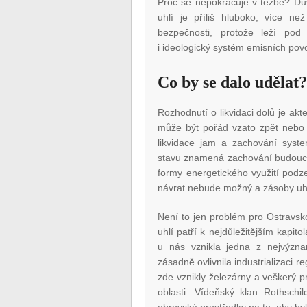
Proč se nepokračuje v těžbě? Dův
uhlí je příliš hluboko, více ne
bezpečnosti, protože leží pod
i ideologický systém emisních pov
Co by se dalo udělat
Rozhodnutí o likvidaci dolů je akt
může být pořád vzato zpět nebo
likvidace jam a zachování syst
stavu znamená zachování budoucí m
formy energetického využití podz
návrat nebude možný a zásoby uh
Není to jen problém pro Ostravsk
uhlí patří k nejdůležitějším kapi
u nás vznikla jedna z nejvýznam
zásadně ovlivnila industrializaci 
zde vznikly železárny a veškerý p
oblasti. Vídeňský klan Rothschi