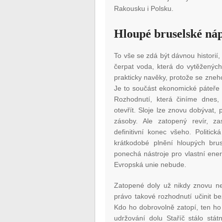
Rakousku i Polsku.
Hloupé bruselské ná
To vše se zdá být dávnou histori
čerpat voda, která do vytěžených
prakticky navěky, protože se zneho
Je to součást ekonomické páteře 
Rozhodnutí, která činíme dnes,
otevřít. Sloje lze znovu dobývat
zásoby. Ale zatopený revír, z
definitivní konec všeho. Politi
krátkodobé plnění hloupých bru
ponechá nástroje pro vlastní ener
Evropská unie nebude.
Zatopené doly už nikdy znovu ne
právo takové rozhodnutí učinit be
Kdo ho dobrovolně zatopí, ten ho
udržování dolu Staříč stálo stá