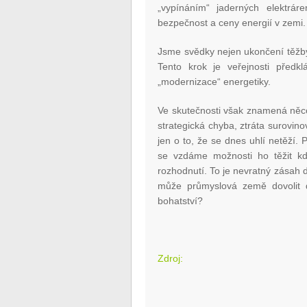
„vypínáním“ jaderných elektrár
bezpečnost a ceny energií v zemi.
Jsme svědky nejen ukončení těžby,
Tento krok je veřejnosti předkl
„modernizace“ energetiky.
Ve skutečnosti však znamená něco 
strategická chyba, ztráta surovin
jen o to, že se dnes uhlí netěží.
se vzdáme možnosti ho těžit k
rozhodnutí. To je nevratný zásah d
může průmyslová země dovolit de
bohatství?
Zdroj: