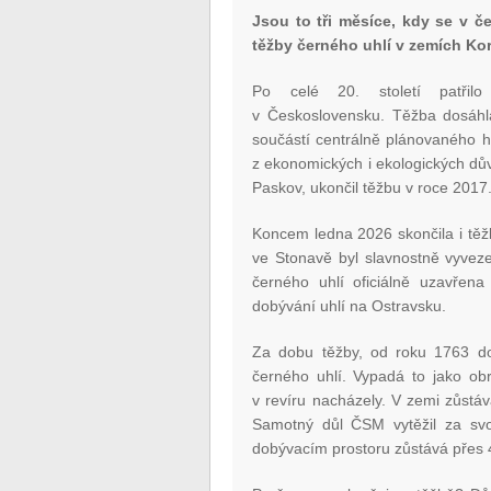
Jsou to tři měsíce, kdy se v 
těžby černého uhlí v zemích Ko
Po celé 20. století patřilo
v Československu. Těžba dosáhla
součástí centrálně plánovaného h
z ekonomických i ekologických důvo
Paskov, ukončil těžbu v roce 2017
Koncem ledna 2026 skončila i tě
ve Stonavě byl slavnostně vyveze
černého uhlí oficiálně uzavřena
dobývání uhlí na Ostravsku.
Za dobu těžby, od roku 1763 do 
černého uhlí. Vypadá to jako obr
v revíru nacházely. V zemi zůstáv
Samotný důl ČSM vytěžil za svo
dobývacím prostoru zůstává přes 4