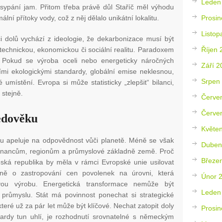
Leden
asypání jam. Přitom třeba právě důl Staříč měl výhodu
Prosin
ální přítoky vody, což z něj dělalo unikátní lokalitu.
Listop
ci dolů vychází z ideologie, že dekarbonizace musí být
Říjen 
 technickou, ekonomickou či sociální realitu. Paradoxem
 Pokud se výroba oceli nebo energeticky náročných
Září 2
mi ekologickými standardy, globální emise neklesnou,
Srpen
umístění. Evropa si může statisticky „zlepšit“ bilanci,
 stejně.
Červe
Červe
edověku
Květe
ku apeluje na odpovědnost vůči planetě. Méně se však
Duben
tnancům, regionům a průmyslové základně země. Proč
Březe
ká republika by měla v rámci Evropské unie usilovat
dně o zastropování cen povolenek na úrovni, která
Únor 
vou výrobu. Energetická transformace nemůže být
Leden
 průmyslu. Stát má povinnost ponechat si strategické
které už za pár let může být klíčové. Nechat zatopit doly
Prosin
ardy tun uhlí, je rozhodnutí srovnatelné s německým