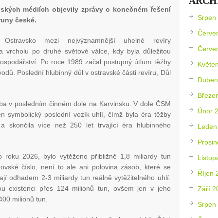
ARCH
českých médiích objevily zprávy o konečném řešení
Srpen
runy české.
Červe
 Ostravsko mezi nejvýznamnější uhelné revíry
Červe
 vrcholu po druhé světové válce, kdy byla důležitou
ospodářství. Po roce 1989 začal postupný útlum těžby
Květe
dů. Poslední hlubinný důl v ostravské části revíru, Důl
Duben
.
Březe
žba v posledním činném dole na Karvinsku. V dole ČSM
Únor 
n symbolický poslední vozík uhlí, čímž byla éra těžby
 a skončila více než 250 let trvající éra hlubinného
Leden
Prosin
roku 2026, bylo vytěženo přibližně 1,8 miliardy tun
Listop
ovské číslo, není to ale ani polovina zásob, které se
Říjen 
ají odhadem 2-3 miliardy tun reálně vytěžitelného uhlí.
u existenci přes 124 milionů tun, ovšem jen v jeho
Září 2
00 milionů tun.
Srpen