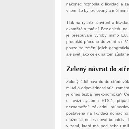
nakonec rozhodla o likvidaci a z
v tom, že byl izolovaný a měl minim
Tlak na rychlé uzavření a likvida
okamžitá a totální. Bez ohledu na
je přesouvání výroby mimo EU.
produktů přesune do zemí s nižší
pouze se změní jejich geografické 
ale svět jako celek na tom zůstane
Zelený návrat do stř
Zelený úděl návratu do středově
mluví o odpovědnosti vůči zaměs
je dnes těžba neekonomická? Čes
o revizi systému ETS-1, přípa
neznemožní základní průmyslo
postavena na likvidaci domácího
možnosti, ne likvidovat bohatství, 
v zemi, která má pod sebou mili