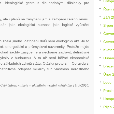
Listop
en. Ideologické gesto s dlouhodobými důsledky pro
Říjen 
Září 2
 ale i plánů na zasypání jam a zatopení celého revíru.
ádán jako ekologická nutnost, jako logické vyústění
Srpen
Červe
zcela jiného. Zatopení dolů není ekologický akt. Je to
Červe
ové, energetické a průmyslové suverenity. Protože nejde
Květe
 Pokud šachty zasypeme a necháme zaplavit, definitivně
dykoliv v budoucnu. A to už není běžné ekonomické
Duben
o základních zdrojů státu. Otázka proto zní: Opravdu si
Březe
finitivně odepsat miliardy tun vlastního nerostného
Únor 
Leden
Celý článek najdete v aktuálním vydání měsíčníku TO 5/2026.
Prosin
Listop
Říjen 