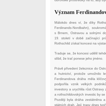
obrovské prostředky na to, aby by
Význam Ferdinandov
Málokdo dnes ví, že díky Roths
Ferdinands-Nordbahn), soukromá 
s Brnem, Ostravou a solnými dol
19. století v době začínající 
Rothschild získal koncesi na výsta
Traduje se, že koncesi udělil teh
slíbil, že trať ponese jeho jméno.
Právě přivedení železnice do Ostra
a hutnictví, protože umožnilo l
Ferdinandova dráha měla klíčov
podpořila vznik velkých podniků
investory a urychlila růst Ostra
a rothschildovských investic by s
Později byla dráha zestátněna a
státních drah. Její trasy dnes tvo