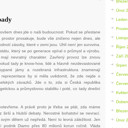
Březe
Únor 
pady
Leden
Prosin
í, ovšem dnes jde o naši budoucnost. Pokud se přestane
Listop
 prostor prosakuje, bude vše zničeno nejen dnes, ale
dnotí zásoby, které v zemi jsou. Uhlí není jen surovina.
Říjen 
státu, který se po generace opíral o průmysl a výrobu.
Září 2
 mají nevratný charakter. Zavřený provoz lze znovu
, pokud tady je know-how, lidé a hlavně nezdevastované
Srpen
asypané jámy a rozebraná infrastruktura znamenají
Červe
cká reprezentace by si měla uvědomit, že zde nejde o
selských závazků. Jde o to, zda si Česká republika
Červe
getickou a průmyslovou stabilitu i poté, co tady dnešní
Květe
Duben
otevřeme. A právě proto je třeba se ptát, zda máme
Březe
z širší a hlubší debaty. Nerostné bohatství se nevrací.
 svým dětem už nepředá. Není to levná záležitost. Jen
Únor 
tní podnik Diamo přes 80 milionů korun ročně. Vláda