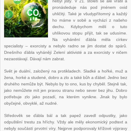
nebyl jistý. V 21. století se ale vrátil a
pronásleduje nás pod jménem oxid
uhličitý. Také je všudypřítomný a každý
ho máme v sobě a vychází z našeho
dechu. Kdybychom měli o tuto
uhlíkovou stopu přijít, tak se udusíme.
Na vyhánění ďábla měla církev
specialisty – exorcisty a nebylo radno se jim dostat do spárů.
Dnešního ďábla vyhánějí Zelení aktivisté a za exorcisty v ničem
nezaostávají. Dávají nám zabrat.
Svět je duální, založený na protikladech. Sladké a hořké, muž a
žena, horké a studené, dobro a zlo a také bůh a ďábel. Jedno bez
druhého nemůže být. Nebylo by to ono, kus by chyběl. Stejně tak,
jako nemůžete mít jen pravou stranu nebo sever bez jihu. Dobro
potřebuje zlo jako pozadí, na kterém vynikne. Jinak by bylo
obyčejné, obvyklé, až nudné.
Středověk se ďábla bál a tak papež zavedl odpustky, jako
odpuštění trestu za hříchy. Vždy ale měly ekonomický podtext a
nebyly součástí prvotní víry. Nejprve podporovaly křížové výpravy