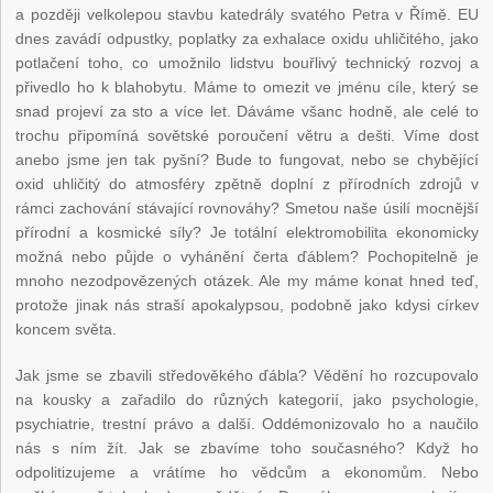
a později velkolepou stavbu katedrály svatého Petra v Římě. EU
dnes zavádí odpustky, poplatky za exhalace oxidu uhličitého, jako
potlačení toho, co umožnilo lidstvu bouřlivý technický rozvoj a
přivedlo ho k blahobytu. Máme to omezit ve jménu cíle, který se
snad projeví za sto a více let. Dáváme všanc hodně, ale celé to
trochu připomíná sovětské poroučení větru a dešti. Víme dost
anebo jsme jen tak pyšní? Bude to fungovat, nebo se chybějící
oxid uhličitý do atmosféry zpětně doplní z přírodních zdrojů v
rámci zachování stávající rovnováhy? Smetou naše úsilí mocnější
přírodní a kosmické síly? Je totální elektromobilita ekonomicky
možná nebo půjde o vyhánění čerta ďáblem? Pochopitelně je
mnoho nezodpovězených otázek. Ale my máme konat hned teď,
protože jinak nás straší apokalypsou, podobně jako kdysi církev
koncem světa.
Jak jsme se zbavili středověkého ďábla? Vědění ho rozcupovalo
na kousky a zařadilo do různých kategorií, jako psychologie,
psychiatrie, trestní právo a další. Oddémonizovalo ho a naučilo
nás s ním žít. Jak se zbavíme toho současného? Když ho
odpolitizujeme a vrátíme ho vědcům a ekonomům. Nebo