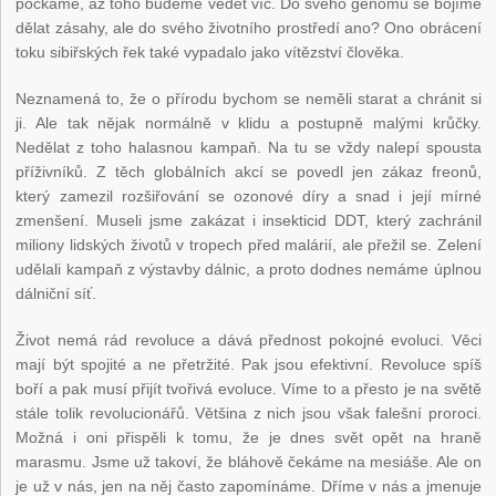
počkáme, až toho budeme vědět víc. Do svého genomu se bojíme
dělat zásahy, ale do svého životního prostředí ano? Ono obrácení
toku sibiřských řek také vypadalo jako vítězství člověka.
Neznamená to, že o přírodu bychom se neměli starat a chránit si
ji. Ale tak nějak normálně v klidu a postupně malými krůčky.
Nedělat z toho halasnou kampaň. Na tu se vždy nalepí spousta
příživníků. Z těch globálních akcí se povedl jen zákaz freonů,
který zamezil rozšiřování se ozonové díry a snad i její mírné
zmenšení. Museli jsme zakázat i insekticid DDT, který zachránil
miliony lidských životů v tropech před malárií, ale přežil se. Zelení
udělali kampaň z výstavby dálnic, a proto dodnes nemáme úplnou
dálniční síť.
Život nemá rád revoluce a dává přednost pokojné evoluci. Věci
mají být spojité a ne přetržité. Pak jsou efektivní. Revoluce spíš
boří a pak musí přijít tvořivá evoluce. Víme to a přesto je na světě
stále tolik revolucionářů. Většina z nich jsou však falešní proroci.
Možná i oni přispěli k tomu, že je dnes svět opět na hraně
marasmu. Jsme už takoví, že bláhově čekáme na mesiáše. Ale on
je už v nás, jen na něj často zapomínáme. Dříme v nás a jmenuje