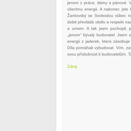
jenom z práce, dámy a pánové. V
všechnu energii. A nakonec jste š
Žantovský se Svobodou vůbec net
době převládá obdiv a respekt na
a umem. A tak jsem pochopil, p
„jenom“ bývalý budovatel. Jsem s
energii z jaderek, která zásobuje
Díla pomáhali vybudovat. Vím, za
svou příslušnost k budovatelům. T
Zdroj