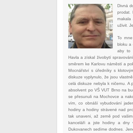
Divná d
prodat. 
makala 
uživit. 
To mne 
bloku a
aby to 
Havla a získal živobytí spravov
směrem ke Karlovu náměstí a pok
Mocnářství s úředníky s klotovým
diskuze vyplynulo, že jsou vlastně
celá diskuze nebyla k ničemu. A p
absolvent po VŠ VUT Brno na bu
se přesunuli na Mochovce a nako
vím, co obnáší vybudování jader
hodiny a hodiny strávené nad pro
tak unaveni, až země pod vašim
kanceláři a jste hodiny a dny
Dukovanech sedíme dodnes. Jenom