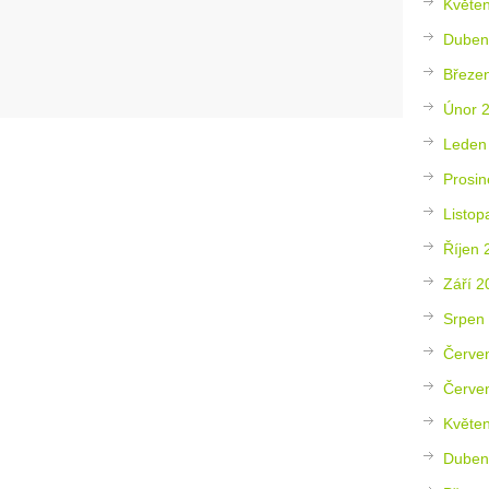
Květe
Duben
Březe
Únor 
Leden
Prosin
Listop
Říjen 
Září 2
Srpen
Červe
Červe
Květe
Duben