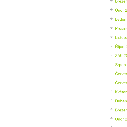
Březe
Únor 
Leden
Prosin
Listop
Říjen 
Září 2
Srpen
Červe
Červe
Květe
Duben
Březe
Únor 