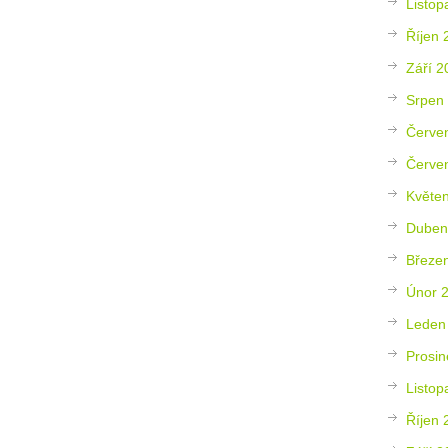
Listop
Říjen 
Září 2
Srpen
Červe
Červe
Květe
Duben
Březe
Únor 
Leden
Prosin
Listop
Říjen 