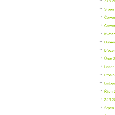
Září 2
Srpen
Červe
Červe
Květe
Duben
Březe
Únor 
Leden
Prosin
Listop
Říjen 
Září 2
Srpen