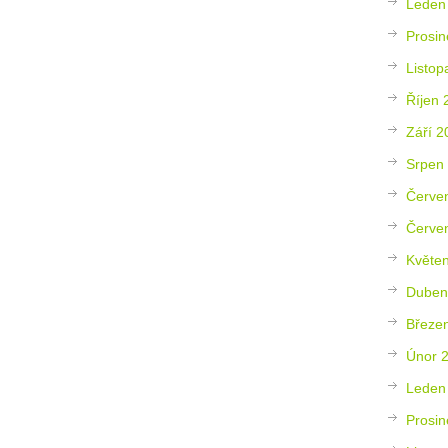
Leden
Prosin
Listop
Říjen 
Září 2
Srpen
Červe
Červe
Květe
Duben
Březe
Únor 
Leden
Prosin