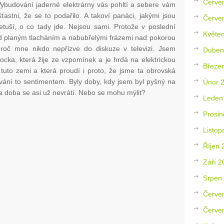
Červe
ybudování jaderné elektrárny vás pohltí a sebere vám
ťastni, že se to podařilo. A takoví panáci, jakými jsou
Červe
uší, o co tady jde. Nejsou sami. Protože v poslední
Květe
d planým tlacháním a nabubřelými frázemi nad pokorou
roč mne nikdo nepřizve do diskuze v televizi. Jsem
Duben
ocka, která žije ze vzpomínek a je hrdá na elektrickou
Březe
 tuto zemi a která proudí i proto, že jsme ta obrovská
vání to sentimentem. Byly doby, kdy jsem byl pyšný na
Únor 
a doba se asi už nevrátí. Nebo se mohu mýlit?
Leden
Prosin
Listop
Říjen 
Září 2
Srpen
Červe
Červe