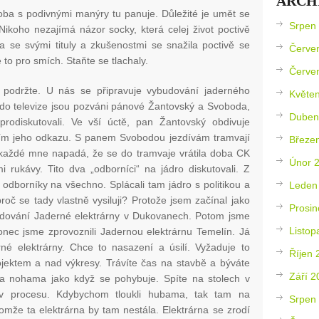
ARCH
oba s podivnými manýry tu panuje. Důležité je umět se
Srpen
Nikoho nezajímá názor socky, která celej život poctivě
a se svými tituly a zkušenostmi se snažila poctivě se
Červe
Je to pro smích. Staňte se tlachaly.
Červe
podržte. U nás se připravuje vybudování jaderného
Květe
 do televize jsou pozváni pánové Žantovský a Svoboda,
Duben
prodiskutovali. Ve vší úctě, pan Žantovský obdivuje
áním jeho odkazu. S panem Svobodou jezdívám tramvají
Březe
aždé mne napadá, že se do tramvaje vrátila doba CK
Únor 
i rukávy. Tito dva „odborníci“ na jádro diskutovali. Z
 odborníky na všechno. Splácali tam jádro s politikou a
Leden
roč se tady vlastně vysiluji? Protože jsem začínal jako
Prosin
dování Jaderné elektrárny v Dukovanech. Potom jsme
Listop
nec jsme zprovoznili Jadernou elektrárnu Temelín. Já
né elektrárny. Chce to nasazení a úsilí. Vyžaduje to
Říjen 
jektem a nad výkresy. Trávíte čas na stavbě a býváte
Září 2
a nohama jako když se pohybuje. Spíte na stolech v
 v procesu. Kdybychom tloukli hubama, tak tam na
Srpen
že ta elektrárna by tam nestála. Elektrárna se zrodí