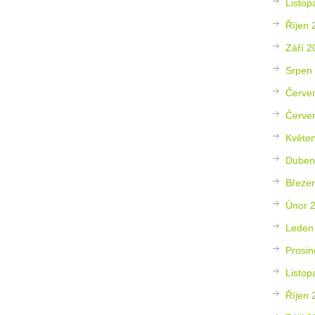
Listop
Říjen 
Září 2
Srpen
Červe
Červe
Květe
Duben
Březe
Únor 
Leden
Prosin
Listop
Říjen 