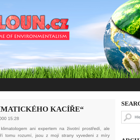
SEAR
IMATICKÉHO KACÍŘE“
000 15:28
klimatologem ani expertem na životní prostředí, ale
teří tomu rozumí, jsou z mojí strany vyvedeni z míry