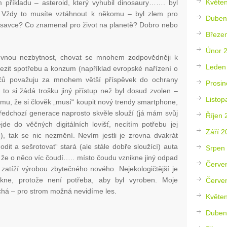
Květe
 příkladu – asteroid, který vyhubil dinosaury……. byl
Vždy to musíte vztáhnout k někomu – byl zlem pro
Duben
 savce? Co znamenal pro život na planetě? Dobro nebo
Březe
Únor 
evnou nezbytnost, chovat se mnohem zodpovědněji k
Leden
mezit spotřebu a konzum (například evropské nařízení o
ebičů považuju za mnohem větší příspěvek do ochrany
Prosin
e to si žádá trošku jiný přístup než byl dosud zvolen –
Listop
mu, že si člověk „musí“ koupit nový trendy smartphone,
předchozí generace naprosto skvěle slouží (já mám svůj
Říjen 
jde do věčných digitálních lovišť, necítím potřebu jej
Září 2
), tak se nic nezmění. Nevím jestli je zrovna dvakrát
hodit a sešrotovat“ stará (ale stále dobře sloužící) auta
Srpen
 že o něco víc čoudí….. místo čoudu vznikne jiný odpad
Červe
 zatíží výrobou zbytečného nového. Nejekologičtější je
ikne, protože není potřeba, aby byl vyroben. Moje
Červe
chá – pro strom možná nevidíme les.
Květe
Duben