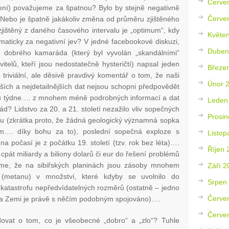
Červe
ení) považujeme za špatnou? Bylo by stejně negativně
Červe
Nebo je špatně jakákoliv změna od průměru zjištěného
jištěný z daného časového intervalu je „optimum“, kdy
Květe
maticky za negativní jev? V jedné facebookové diskuzi,
Duben
o dobrého kamaráda (který byl vyvolán „skandálními“
vitelů, kteří jsou nedostatečně hysteričtí) napsal jeden
Březe
 triviální, ale děsivě pravdivý komentář o tom, že naši
Únor 
ších a nejdetailnějších dat nejsou schopni předpovědět
ntu týdne…. z mnohem méně podrobných informací a dat
Leden
d? Lidstvo za 20. a 21. století nezažilo vliv sopečných
Prosin
u (zkrátka proto, že žádná geologický významná sopka
tím…. díky bohu za to), poslední sopečná exploze s
Listop
 počasí je z počátku 19. století (tzv. rok bez léta)….
Říjen 
u cpát miliardy a biliony dolarů či eur do řešení problémů
íme, že na sibiřských planinách jsou zásoby mnohem
Září 2
u (metanu) v množství, které kdyby se uvolnilo do
Srpen
 katastrofu nepředvídatelných rozměrů (ostatně – jedno
Červe
na Zemi je právě s něčím podobným spojováno)….
Červe
ovat o tom, co je všeobecné „dobro“ a „zlo“? Tuhle