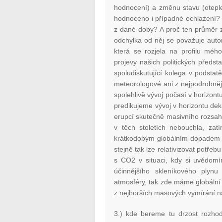
hodnocení) a změnu stavu (otepl
hodnoceno i případné ochlazení? 
z dané doby? A proč ten průměr z
odchylka od něj se považuje auto
která se rozjela na profilu méh
projevy našich politických předsta
spoludiskutující kolega v podstatě
meteorologové ani z nejpodrobněj
spolehlivě vývoj počasí v horizo
predikujeme vývoj v horizontu deká
erupcí skutečně masivního rozsah
v těch stoletích nebouchla, za
krátkodobým globálním dopadem na
stejně tak lze relativizovat potřeb
s CO2 v situaci, kdy si uvědom
účinnějšího skleníkového plyn
atmosféry, tak zde máme globální
z nejhorších masových vymírání 
3.) kde bereme tu drzost rozhod