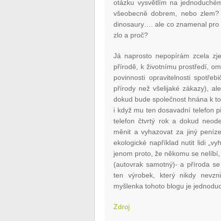
otázku vysvětlím na jednoduchém
všeobecně dobrem, nebo zlem? 
dinosaury…. ale co znamenal pro
zlo a proč?
Já naprosto nepopírám zcela zj
přírodě, k životnímu prostředí, o
povinnosti opravitelnosti spotř
přírody než všelijaké zákazy), al
dokud bude společnost hnána k to
i když mu ten dosavadní telefon 
telefon čtvrtý rok a dokud neode
měnit a vyhazovat za jiný peníze
ekologické například nutit lidi „vy
jenom proto, že někomu se nelíbí,
(autovrak samotný)- a příroda se
ten výrobek, který nikdy nevzn
myšlenka tohoto blogu je jednodu
Zdroj