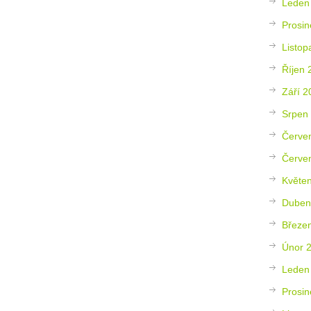
Leden
Prosin
Listop
Říjen 
Září 2
Srpen
Červe
Červe
Květe
Duben
Březe
Únor 
Leden
Prosin