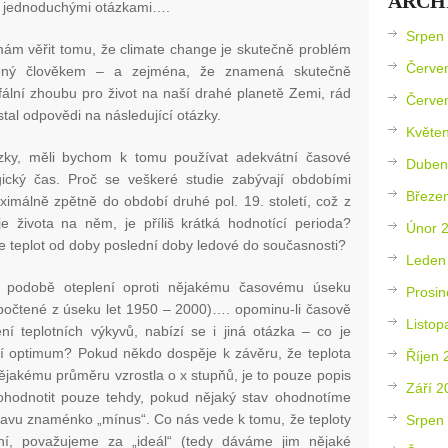
ARCH
a jednoduchými otázkami….
Srpen
ám věřit tomu, že climate change je skutečně problém
Červe
ený člověkem – a zejména, že znamená skutečně
fální zhoubu pro život na naší drahé planetě Zemi, rád
Červe
tal odpovědi na následující otázky.
Květe
ázky, měli bychom k tomu používat adekvátní časové
Duben
ický čas. Proč se veškeré studie zabývají obdobími
Březe
aximálně zpětně do období druhé pol. 19. století, což z
 života na něm, je příliš krátká hodnotící perioda?
Únor 
e teplot od doby poslední doby ledové do současnosti?
Leden
v podobě oteplení oproti nějakému časovému úseku
Prosin
počtené z úseku let 1950 – 2000)…. opominu-li časově
Listop
í teplotních výkyvů, nabízí se i jiná otázka – co je
tní optimum? Pokud někdo dospěje k závěru, že teplota
Říjen 
ějakému průměru vzrostla o x stupňů, je to pouze popis
Září 2
hodnotit pouze tehdy, pokud nějaký stav ohodnotíme
avu znaménko „mínus“. Co nás vede k tomu, že teploty
Srpen
ní, považujeme za „ideál“ (tedy dáváme jim nějaké