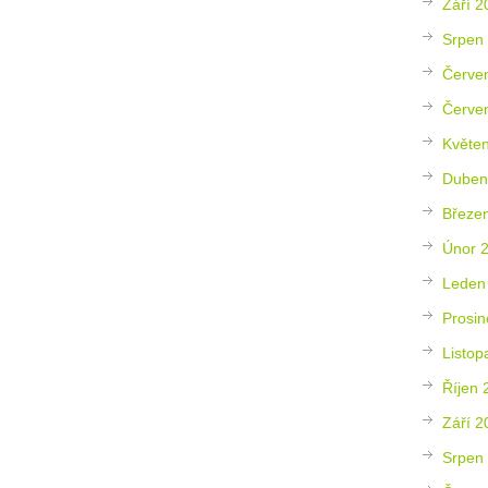
Září 2
Srpen
Červe
Červe
Květe
Duben
Březe
Únor 
Leden
Prosin
Listop
Říjen 
Září 2
Srpen