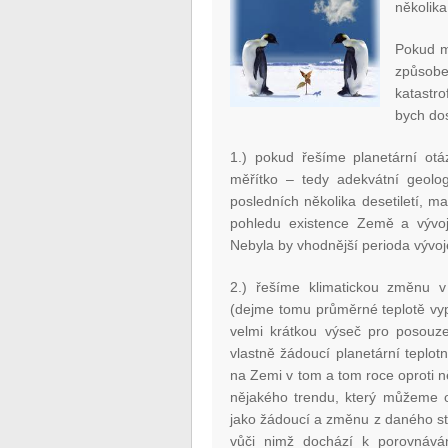
několik
Pokud m
způsob
katastro
bych dos
1.) pokud řešíme planetární ot
měřítko – tedy adekvátní geolog
posledních několika desetiletí, m
pohledu existence Země a vývoje
Nebyla by vhodnější perioda vývoj
2.) řešíme klimatickou změnu 
(dejme tomu průměrné teplotě vy
velmi krátkou výseč pro posouzen
vlastně žádoucí planetární teplo
na Zemi v tom a tom roce oproti n
nějakého trendu, který můžeme o
jako žádoucí a změnu z daného st
vůči nimž dochází k porovnává