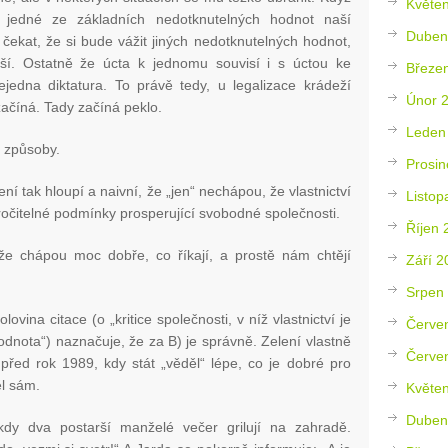
Květe
 jedné ze základních nedotknutelných hodnot naší
Duben
ěj čekat, že si bude vážit jiných nedotknutelných hodnot,
další. Ostatně že úcta k jednomu souvisí i s úctou ke
Březe
jedna diktatura. To právě tedy, u legalizace krádeží
Únor 
začíná. Tady začíná peklo.
Leden
 způsoby.
Prosin
ní tak hloupí a naivní, že „jen“ nechápou, že vlastnictví
Listop
kročitelné podmínky prosperující svobodné společnosti.
Říjen 
že chápou moc dobře, co říkají, a prostě nám chtějí
Září 2
Srpen
vina citace (o „kritice společnosti, v níž vlastnictví je
Červe
dnota“) naznačuje, že za B) je správně. Zelení vlastně
Červe
t před rok 1989, kdy stát „věděl“ lépe, co je dobré pro
ěl sám.
Květe
Duben
kdy dva postarší manželé večer grilují na zahradě.