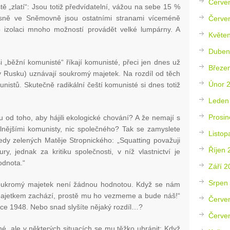
Červe
tě „zlatí“: Jsou totiž předvídatelní, vážou na sebe 15 %
asně ve Sněmovně jsou ostatními stranami víceméně
Červe
o izolaci mnoho možností provádět velké lumpárny. A
Květe
Duben
i „běžní komunisté“ říkají komunisté, přeci jen dnes už
Březe
 v Rusku) uznávají soukromý majetek. Na rozdíl od těch
Únor 
nistů. Skutečně radikální čeští komunisté si dnes totiž
Leden
Prosin
 tu od toho, aby hájili ekologické chování? A že nemají s
álnějšími komunisty, nic společného? Tak se zamyslete
Listop
dy zelených Matěje Stropnického: „Squatting považuji
Říjen 
y, jednak za kritiku společnosti, v níž vlastnictví je
odnota.“
Září 2
Srpen
Soukromý majetek není žádnou hodnotou. Když se nám
 majetkem zachází, prostě mu ho vezmeme a bude náš!“
Červe
oce 1948. Nebo snad slyšíte nějaký rozdíl…?
Červe
, ale v některých situacích se mu těžko ubránit: Když