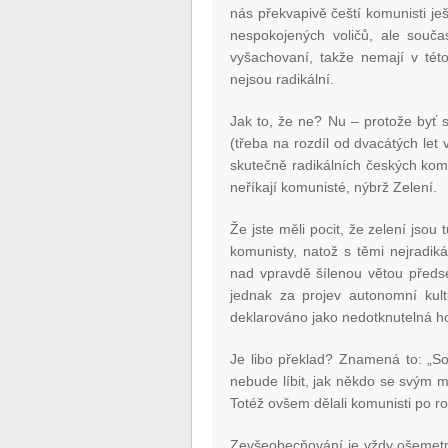
nás překvapivě čeští komunisti ješ
nespokojených voličů, ale souč
vyšachovaní, takže nemají v tét
nejsou radikální.
Jak to, že ne? Nu – protože byť s
(třeba na rozdíl od dvacátých let
skutečně radikálních českých komu
neříkají komunisté, nýbrž Zelení.
Že jste měli pocit, že zelení jsou
komunisty, natož s těmi nejradik
nad vpravdě šílenou větou předse
jednak za projev autonomní kultur
deklarováno jako nedotknutelná h
Je libo překlad? Znamená to: „
nebude líbit, jak někdo se svým
Totéž ovšem dělali komunisti po r
Zevšeobecňování je vždy ošemetné