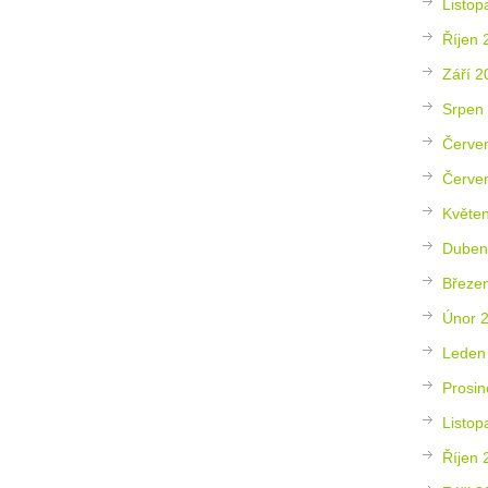
Listop
Říjen 
Září 2
Srpen
Červe
Červe
Květe
Duben
Březe
Únor 
Leden
Prosin
Listop
Říjen 