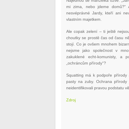
Najednou se manželka ozve: „Jardo
mi zima, nebo jdeme domů?“ A 
nesvéprávné Jardy, kteří ani nev
vlastním majetkem.
Ale copak zelení – ti ještě nejs
choutky se prostě čas od času n
stojí. Co je ovšem mnohem bizarně
nejsme jako společnost v mnoh
zakuklené echt-komunisty, a 
„ochráncům přírody“?
Squatting má k podpoře přírody a
pasty na zuby. Ochrana přírody j
neidentifikovali pravou podstatu vě
Zdroj