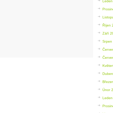
Leden
Prosin
Listop
Říjen 
Září 2
Srpen
Červe
Červe
Květe
Duben
Březe
Únor 
Leden
Prosin