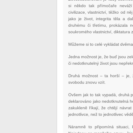
si někdo tak přímočaře neváží
civilizace, vlastnictví, těžko od n
jako je život, integrita těla a 
druhému či třetímu, prokázala ne
soukromého vlastnictví, diktatura 
Můžeme si to celé vykládat dvěma
Jedna možnost je, že buď jsou zele
či nedotknutelný život jsou nepře
Druhá možnost – ta horší – je, 
svobodu znovu vzít.
Ovšem jak to tak vypadá, druhá polo
deklarováno jako nedotknutelná ho
zakukleně říkají, že chtějí návra
jednotlivce, než to jednotlivec věd
Náramně to připomíná situaci, 