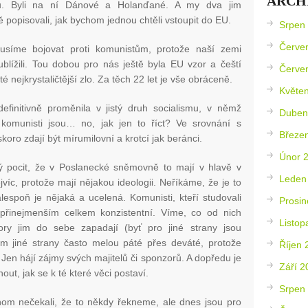
ARCH
tů. Byli na ní Dánové a Holanďané. A my dva jim
 popisovali, jak bychom jednou chtěli vstoupit do EU.
Srpen
Červe
síme bojovat proti komunistům, protože naší zemi
ublížili. Tou dobou pro nás ještě byla EU vzor a čeští
Červe
é nejkrystaličtější zlo. Za těch 22 let je vše obráceně.
Květe
finitivně proměnila v jistý druh socialismu, v němž
Duben
komunisti jsou… no, jak jen to říct? Ve srovnání s
Březe
skoro zdají být mírumilovní a krotcí jak beránci.
Únor 
pocit, že v Poslanecké sněmovně to mají v hlavě v
Leden
víc, protože mají nějakou ideologii. Neříkáme, že je to
alespoň je nějaká a ucelená. Komunisti, kteří studovali
Prosin
přinejmenším celkem konzistentní. Víme, co od nich
Listop
ory jim do sebe zapadají (byť pro jiné strany jsou
em jiné strany často melou páté přes deváté, protože
Říjen 
Jen hájí zájmy svých majitelů či sponzorů. A dopředu je
Září 2
, jak se k té které věci postaví.
Srpen
hom nečekali, že to někdy řekneme, ale dnes jsou pro