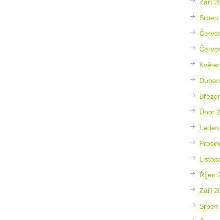
Září 2
Srpen
Červe
Červe
Květe
Duben
Březe
Únor 
Leden
Prosin
Listop
Říjen 
Září 2
Srpen