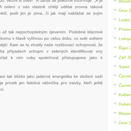
, vezmi si svetr!“ A Jarda se pokorně informuje: „A je
Březe
zelení z nás vlastně chtějí udělat zrovna takové
Únor 
ědí, jestli jim je zima, či jak mají nakládat se svým
Leden
Prosin
ou až tak nepochopitelným zjevením. Podobné bláznivé
ěkomu v hlavě vylíhnou po celou dobu, co svět světem
Listop
jší: Kam se to ztratily naše rozlišovací schopnosti, že
Říjen 
a případech schopni v zelených identifikovat ony
Září 2
pořád k nim coby společnost přistupujeme jako k
Srpen
Červe
si tak blízko jako jaderná energetika ke složení vaší
e prostě jen falešná vábnička pro naivky, kteří ještě
Červe
ci.
Květe
Duben
Březe
Únor 