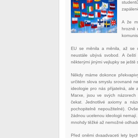
studen
zapáleně
A že mu
hrozně 
komunist
EU se měnila a měnila, až se de
neustále ubývá svobod. A čeští 
některými jinými vejlupky se ještě 
Někdy máme dokonce překvapivý 
určitém slova smyslu srovnané nej
ideologie pro nás přijatelná, ale 
Marxe, jsou ve svých názorech 
čekat. Jednotlivé axiomy a náz
pochopitelně nepoužitelné). Ovš
žádnou ucelenou ideologii nemají. 
mnohdy těžké až nemožné odhadnout
Před oněmi dvaadvaceti lety byc