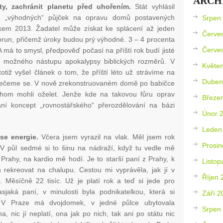
ARCH
ity, zachránit planetu před uhořením.
Stát vyhlásil
m „výhodných“ půjček na opravu domů postavených
Srpen
kem 2013. Žadatel může získat ke splácení až jeden
Červe
korun, přičemž úroky budou prý výhodné. 3 – 4 procenta
Červe
A má to smysl, předpověď počasí na příští rok budí jisté
 možného nástupu apokalypsy biblických rozměrů. V
Květe
otiž vyšel článek o tom, že příští léto už strávíme na
Duben
pečeme se. V nově zrekonstruovaném domě po babičce
chom mohli oželet. Jenže kde na takovou fůru oprav
Březe
 koncept „rovnostářského“ přerozdělování na bázi
Únor 
Leden
 se energie.
Včera jsem vyrazil na vlak. Měl jsem rok
Prosin
 V půl sedmé si to šinu na nádraží, když tu vedle mě
Prahy, na kardio mě hodí. Je to starší paní z Prahy, k
Listop
rekreovat na chalupu. Cestou mi vyprávěla, jak jí v
Říjen 
u. Měsíčně 22 tisíc. Už je platí rok a teď si jede pro
sjaká paní, v minulosti byla podnikatelkou, která si
Září 2
. V Praze má dvojdomek, v jedné půlce ubytovala
Srpen
a, nic jí neplatí, ona jak po nich, tak ani po státu nic