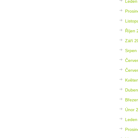
Leden
Prosin
Listop
Říjen 
Září 2
Srpen
Červe
Červe
Květe
Duben
Březe
Únor 
Leden
Prosin