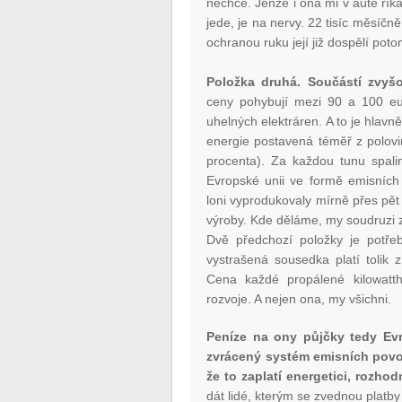
nechce. Jenže i ona mi v autě říka
jede, je na nervy. 22 tisíc měsíčn
ochranou ruku její již dospělí po
Položka druhá. Součástí zvyš
ceny pohybují mezi 90 a 100 eu
uhelných elektráren. A to je hlavn
energie postavená téměř z polovi
procenta). Za každou tunu spalin
Evropské unii ve formě emisních 
loni vyprodukovaly mírně přes pět
výroby. Kde děláme, my soudruzi
Dvě předchozí položky je potřeb
vystrašená sousedka platí tolik z 
Cena každé propálené kilowatt
rozvoje. A nejen ona, my všichni.
Peníze na ony půjčky tedy Evr
zvrácený systém emisních povole
že to zaplatí energetici, rozhod
dát lidé, kterým se zvednou platb