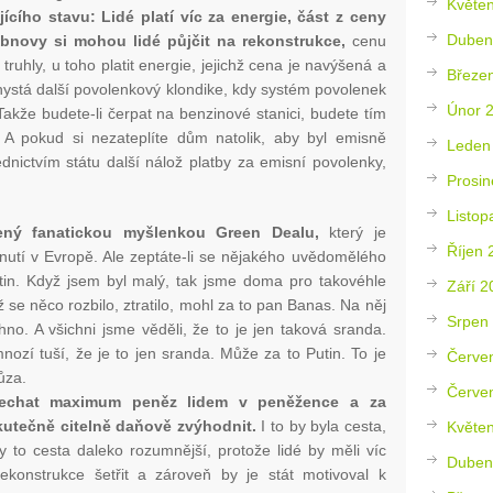
Květe
ícího stavu: Lidé platí víc za energie, část z ceny
Duben
bnovy si mohou lidé půjčit na rekonstrukce,
cenu
truhly, u toho platit energie, jejichž cena je navýšená a
Březe
hystá další povolenkový klondike, kdy systém povolenek
Únor 
akže budete-li čerpat na benzinové stanici, budete tím
 A pokud si nezateplíte dům natolik, aby byl emisně
Leden
ednictvím státu další nálož platby za emisní povolenky,
Prosin
Listop
lený fanatickou myšlenkou Green Dealu,
který je
Říjen 
dnutí v Evropě. Ale zeptáte-li se nějakého uvědomělého
utin. Když jsem byl malý, tak jsme doma pro takovéhle
Září 2
ž se něco rozbilo, ztratilo, mohl za to pan Banas. Na něj
Srpen
no. A všichni jsme věděli, že to je jen taková sranda.
nozí tuší, že je to jen sranda. Může za to Putin. To je
Červe
ůza.
Červe
 Nechat maximum peněz lidem v peněžence a za
skutečně citelně daňově zvýhodnit.
I to by byla cesta,
Květe
by to cesta daleko rozumnější, protože lidé by měli víc
Duben
konstrukce šetřit a zároveň by je stát motivoval k