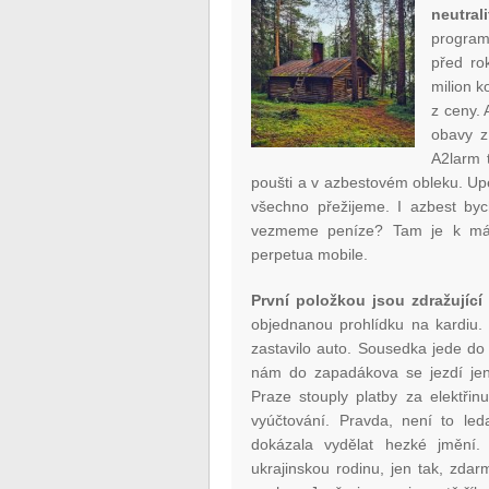
neutral
progra
před ro
milion 
z ceny. 
obavy z
A2larm t
poušti a v azbestovém obleku. U
všechno přežijeme. I azbest by
vezmeme peníze? Tam je k mání
perpetua mobile.
První položkou jsou zdražující
objednanou prohlídku na kardiu.
zastavilo auto. Sousedka jede do 
nám do zapadákova se jezdí jen 
Praze stouply platby za elektřin
vyúčtování. Pravda, není to leda
dokázala vydělat hezké jmění
ukrajinskou rodinu, jen tak, zdarm