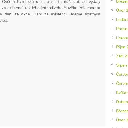
Březe
i. Ovšem Evropská unie, a s ní i náš stát, se vydaly
ů za existenci každého jednotlivého člověka. Všechna ta
Únor 
na dani za okna. Dani za existenci. Jdeme špatným
Leden
blbě.
Prosin
Listop
Říjen 
Září 2
Srpen
Červe
Červe
Květe
Duben
Březe
Únor 