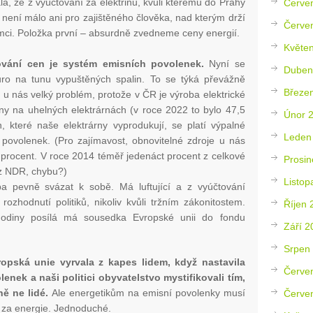
la, že z vyúčtování za elektřinu, kvůli kterému do Prahy
Červe
ě není málo ani pro zajištěného člověka, nad kterým drží
Červe
tomci. Položka první – absurdně zvedneme ceny energií.
Květe
ování cen je systém emisních povolenek.
Nyní se
Duben
ro na tunu vypuštěných spalin. To se týká převážně
Březe
ě u nás velký problém, protože v ČR je výroba elektrické
ny na uhelných elektrárnách (v roce 2022 to bylo 47,5
Únor 
, které naše elektrárny vyprodukují, se platí výpalné
Leden
povolenek. (Pro zajímavost, obnovitelné zdroje u nás
 procent. V roce 2014 téměř jedenáct procent z celkové
Prosin
 z NDR, chybu?)
Listop
a pevně svázat k sobě. Má luftující a z vyúčtování
rozhodnutí politiků, nikoliv kvůli tržním zákonitostem.
Říjen 
hodiny posílá má sousedka Evropské unii do fondu
Září 2
Srpen
opská unie vyrvala z kapes lidem, když nastavila
Červe
nek a naši politici obyvatelstvo mystifikovali tím,
ně ne lidé.
Ale energetikům na emisní povolenky musí
Červe
y za energie. Jednoduché.