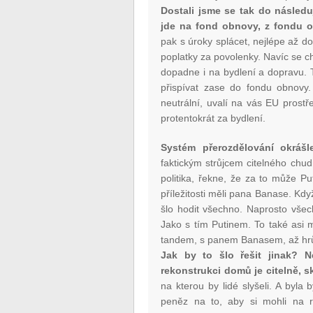
Dostali jsme se tak do následuj
jde na fond obnovy, z fondu o
pak s úroky splácet, nejlépe až do 
poplatky za povolenky. Navíc se c
dopadne i na bydlení a dopravu. T
přispívat zase do fondu obnovy.
neutrální, uvalí na vás EU prostř
protentokrát za bydlení.
Systém přerozdělování okráš
faktickým strůjcem citelného chu
politika, řekne, že za to může P
příležitosti měli pana Banase. Kdy
šlo hodit všechno. Naprosto všech
Jako s tím Putinem. To také asi m
tandem, s panem Banasem, až hr
Jak by to šlo řešit jinak?
rekonstrukci domů je citelně, 
na kterou by lidé slyšeli. A byla 
peněz na to, aby si mohli na re