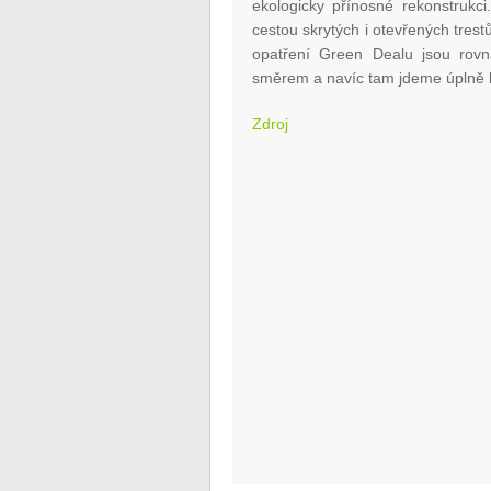
ekologicky přínosné rekonstrukc
cestou skrytých i otevřených trest
opatření Green Dealu jsou rov
směrem a navíc tam jdeme úplně 
Zdroj