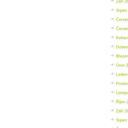
Září 2
Srpen
Červe
Červe
Květe
Duben
Březe
Únor 
Leden
Prosin
Listop
Říjen 
Září 2
Srpen