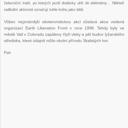
železniční tratě, po kterých jezdí dodávky uhlí do elektrárny… Někteří
radikální aktivisté označují tuhle knihu jako bibli.
Vůbec nejznámější ekoteroristickou akcí zůstává akce vedená
organizací Earth Liberation Front v roce 1998. Tehdy byly ve
městě Vail v Coloradu zapáleny čtyři vleky a pět budov lyžarského
střediska, které údajně ničilo okolní přírodu Skalistých hor.
Petr