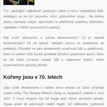
Tzv. „ekologičtí radikálové“ porušující zákon a ničící velrybářské lodě,
vkrádající se na cizí pozemky, ničící průmyslové stroje… Na druhou
stranu záchrana velryb, upozornění na přehlížené problémy elektráren,
zabránění v těžbě amazonských pralesů…
Kde končí aktivismus a začíná ekoterorismus? Co je vlastně
ekoterorismus? Už při takové základní otázce se dostáváme do
problémů. Původně se jako ekoteroristé označovali lidé a společnosti,
které ve velkém ničili životní prostředí (těžební společnosti apod.). Dnes
se tak často označují naopak lidé a organizace bránící velice
kontroverzními způsoby přírodu.
Kořeny jsou v 70. letech
Jako vznik ekoterorismu v našem slova smyslu se často označuje
vydání knihy The Monkey Wrench Gang ve Spojených státech v roce
1975. V knize skupina čtyř lidí bojuje proti ničení arizonské přírody.
Sypou písek do palivových nádrží bagrů, ničí billboardy, poškozují