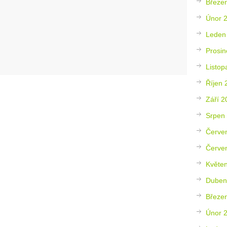
Březe
Únor 
Leden
Prosin
Listop
Říjen 
Září 2
Srpen
Červe
Červe
Květe
Duben
Březe
Únor 