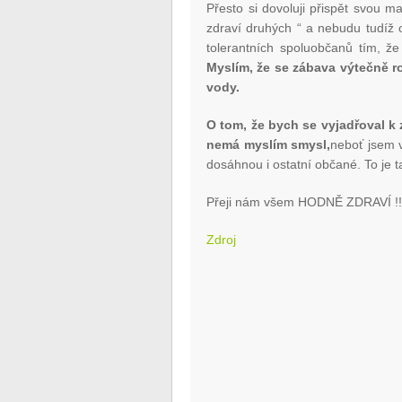
Přesto si dovoluji přispět svou m
zdraví druhých “ a nebudu tudíž 
tolerantních spoluobčanů tím, že
Myslím, že se zábava výtečně roz
vody.
O tom, že bych se vyjadřoval k
nemá myslím smysl,
neboť jsem 
dosáhnou i ostatní občané. To je t
Přeji nám všem HODNĚ ZDRAVÍ !!
Zdroj