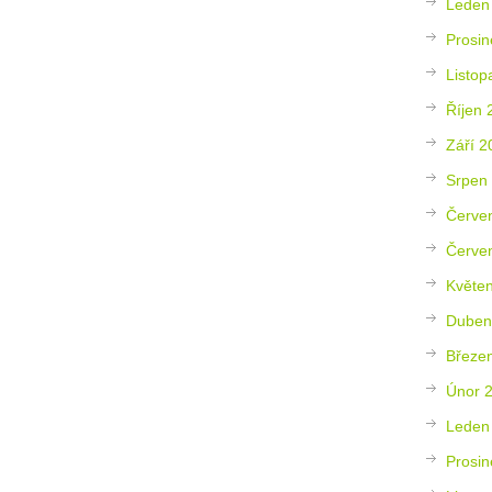
Leden
Prosin
Listop
Říjen 
Září 2
Srpen
Červe
Červe
Květe
Duben
Březe
Únor 
Leden
Prosin