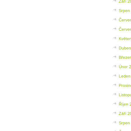
Září 2
Srpen
Červe
Červe
Květe
Duben
Březe
Únor 
Leden
Prosin
Listop
Říjen 
Září 2
Srpen