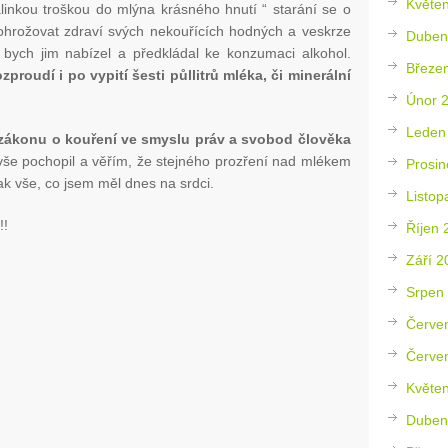
Květe
alinkou troškou do mlýna krásného hnutí “ starání se o
ohrožovat zdraví svých nekouřících hodných a veskrze
Duben
 bych jim nabízel a předkládal ke konzumaci alkohol.
Březe
proudí i po vypití šesti půllitrů mléka, či minerální
Únor 
Leden
 zákonu o kouření ve smyslu práv a svobod člověka
vše pochopil a věřím, že stejného prozření nad mlékem
Prosin
ak vše, co jsem měl dnes na srdci.
Listop
!!
Říjen 
Září 2
Srpen
Červe
Červe
Květe
Duben