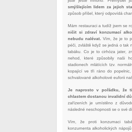
jistě ještě mnoho. Přemýšlel 
smýšlejícím lidem za jejich 
způsob přišel, který odpovídá char
Mám restauraci a tudíž jsem se r
ničit si zdraví konzumací alk
nebudu nalévat.
Vím, že je to p
péči, zvláště když se jedná o tak
tabáku. Co je to cirhóza jater, 
nehod, které způsobily naši h
stadionech mlátících tzv. normál
kopající ve tři ráno do popelnic
schvalované alkoholové euforii na
Je naprosto v pořádku, že ti
chlastem dostanou invalidní d
zařízeních je umístěno z důvod
následné neschopnosti se o své dí
Vím, že proti konzumaci tab
konzumenta alkoholických nápojů