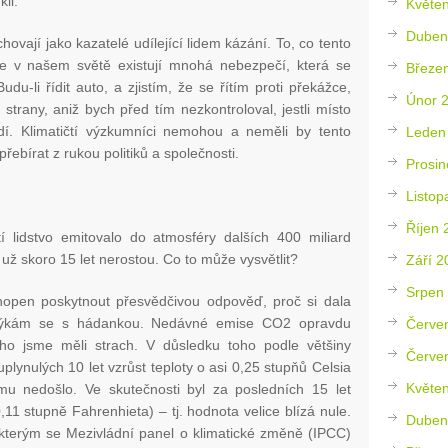
li.
Květe
Duben
hovají jako kazatelé udílející lidem kázání. To, co tento
 že v našem světě existují mnohá nebezpečí, která se
Březe
du-li řídit auto, a zjistím, že se řítím proti překážce,
Únor 
strany, aniž bych před tím nezkontroloval, jestli místo
í. Klimatičtí výzkumníci nemohou a neměli by tento
Leden
řebírat z rukou politiků a společnosti.
Prosin
Listop
Říjen 
 lidstvo emitovalo do atmosféry dalších 400 miliard
už skoro 15 let nerostou. Co to může vysvětlit?
Září 2
Srpen
hopen poskytnout přesvědčivou odpověď, proč si dala
otýkám se s hádankou. Nedávné emise CO2 opravdu
Červe
čeho jsme měli strach. V důsledku toho podle většiny
Červe
lynulých 10 let vzrůst teploty o asi 0,25 stupňů Celsia
Květe
mu nedošlo. Ve skutečnosti byl za posledních 15 let
,11 stupně Fahrenhieta) – tj. hodnota velice blízá nule.
Duben
kterým se Mezivládní panel o klimatické změně (IPCC)