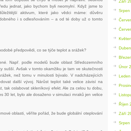
Září 2
předu jednat, jako bychom byli neomylní. Když jsme to
Srpen
jdůležitější aktivum, které jako vědci máme: důvěru
podobného i s odlesňováním – a od té doby už o tomto
Červe
Červe
Květe
Duben
hodobé předpovědi, co se týče teplot a srážek?
Březe
žené. Např. podle modelů bude oblast Středozemního
Únor 
y sušší. Avšak v tomto okamžiku je tam ve skutečnosti
ážek, než tomu v minulosti bývalo. V nadcházejících
Leden
ovat další vývoj. Nárůst teplot také velice závisí na
Prosin
, tak oslabovat skleníkový efekt. Ale za celou tu dobu,
řes 30 let, bylo ale dosaženo v simulaci mraků jen velice
Listop
Říjen 
mové oblasti, věříte pořád, že bude globální oteplování
Září 2
Srpen