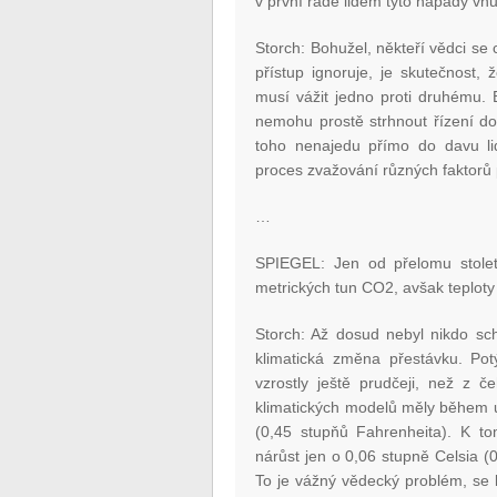
v první řadě lidem tyto nápady vnuk
Storch: Bohužel, někteří vědci se c
přístup ignoruje, je skutečnost,
musí vážit jedno proti druhému. Bu
nemohu prostě strhnout řízení do 
toho nenajedu přímo do davu lid
proces zvažování různých faktorů p
…
SPIEGEL: Jen od přelomu století
metrických tun CO2, avšak teploty 
Storch: Až dosud nebyl nikdo sc
klimatická změna přestávku. P
vzrostly ještě prudčeji, než z 
klimatických modelů měly během up
(0,45 stupňů Fahrenheita). K to
nárůst jen o 0,06 stupně Celsia (0
To je vážný vědecký problém, se 