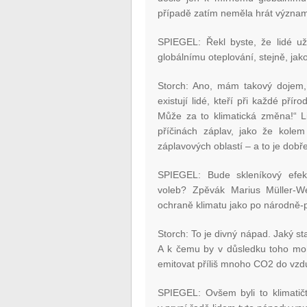
případě zatím neměla hrát význam
SPIEGEL: Řekl byste, že lidé už
globálnímu oteplování, stejně, jako
Storch: Ano, mám takový dojem, 
existují lidé, kteří při každé přír
Může za to klimatická změna!“ L
příčinách záplav, jako že kolem
záplavových oblastí – a to je dobře
SPIEGEL: Bude skleníkový efek
voleb? Zpěvák Marius Müller-Wes
ochraně klimatu jako po národně-p
Storch: To je divný nápad. Jaký 
A k čemu by v důsledku toho moh
emitovat příliš mnoho CO2 do vzdu
SPIEGEL: Ovšem byli to klimatičt