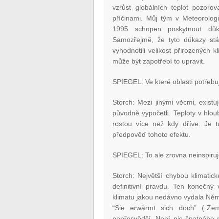
vzrůst globálních teplot pozoro
příčinami. Můj tým v Meteorolog
1995 schopen poskytnout důk
Samozřejmě, že tyto důkazy st
vyhodnotili velikost přirozených k
může být zapotřebí to upravit.
SPIEGEL: Ve které oblasti potřebuj
Storch: Mezi jinými věcmi, exist
původně vypočetli. Teploty v hlo
rostou více než kdy dříve. Je t
předpověď tohoto efektu.
SPIEGEL: To ale zrovna neinspiruj
Storch: Největší chybou klimatic
definitivní pravdu. Ten konečný
klimatu jakou nedávno vydala Něm
“Sie erwärmt sich doch” („Zem
nepřesvědčí. Není nic špatného 