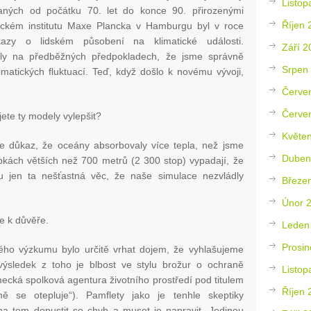
Listop
vaných od počátku 70. let do konce 90. přirozenými
Říjen 
ickém institutu Maxe Plancka v Hamburgu byl v roce
azy o lidském působení na klimatické události.
Září 2
ály na předběžných předpokladech, že jsme správně
Srpen
limatických fluktuací. Teď, když došlo k novému vývoji,
Červe
Červe
ete ty modely vylepšit?
Květe
uje důkaz, že oceány absorbovaly více tepla, než jsme
Duben
ubkách větších než 700 metrů (2 300 stop) vypadají, že
u jen ta nešťastná věc, že naše simulace nezvládly
Březe
Únor 
e k důvěře.
Leden
Prosin
kého výzkumu bylo určitě vrhat dojem, že vyhlašujeme
 výsledek z toho je blbost ve stylu brožur o ochraně
Listop
ecká spolková agentura životního prostředí pod titulem
Říjen 
ě se otepluje“). Pamflety jako je tenhle skeptiky
na tom dopustit se chyb a muset je napravit. Jedinou