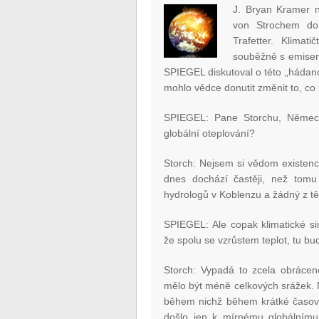
J. Bryan Kramer 
von Strochem do
Trafetter. Klimat
souběžně s emisemi
SPIEGEL diskutoval o této „hádan
mohlo vědce donutit změnit to, co
SPIEGEL: Pane Storchu, Německ
globální oteplování?
Storch: Nejsem si vědom existenc
dnes dochází častěji, než tomu 
hydrologů v Koblenzu a žádný z tě
SPIEGEL: Ale copak klimatické s
že spolu se vzrůstem teplot, tu bu
Storch: Vypadá to zcela obráce
mělo být méně celkových srážek. 
během nichž během krátké časové
došlo jen k mírnému globálnímu