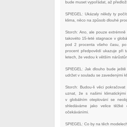
bude muset vypořádat, až předloží
SPIEGEL: Ukázaly někdy ty počít
klima, něco na způsob dlouhé pro
Storch: Ano, ale pouze extrémně 
takovéto 15-leté stagnace v globá
pod 2 procenta všeho času, po k
procent předpovědí ukazuje při 
letech, že vedou k větším nárůstům
SPIEGEL: Jak dlouho bude ještě 
udržet v souladu se zavedenými k
Storch: Budou-li věci pokračovat
uznat, že s našimi klimatickým
v globálním oteplování se neob
shledáváme jako velice těžké 
očekáváními.
SPIEGEL: Co by na těch modelech