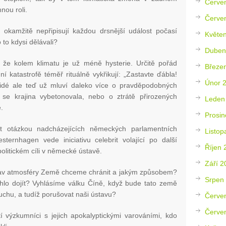
Červe
nou roli.
Červe
 okamžitě nepřipisují každou drsnější událost počasí
Květe
 to kdysi dělávali?
Duben
že kolem klimatu je už méně hysterie. Určitě pořád
Březe
odní katastrofě téměř rituálně vykřikují: „Zastavte ďábla!
Únor 
idé ale teď už mluví daleko více o pravděpodobných
 se krajina vybetonovala, nebo o ztrátě přirozených
Leden
.
Prosin
t otázkou nadcházejících německých parlamentních
Listop
ternhagen vede iniciativu celebrit volající po další
Říjen 
olitickém cíli v německé ústavě.
Září 2
stav atmosféry Země chceme chránit a jakým způsobem?
Srpen
lo dojít? Vyhlásíme válku Číně, když bude tato země
chu, a tudíž porušovat naši ústavu?
Červe
Červe
í výzkumníci s jejich apokalyptickými varováními, kdo