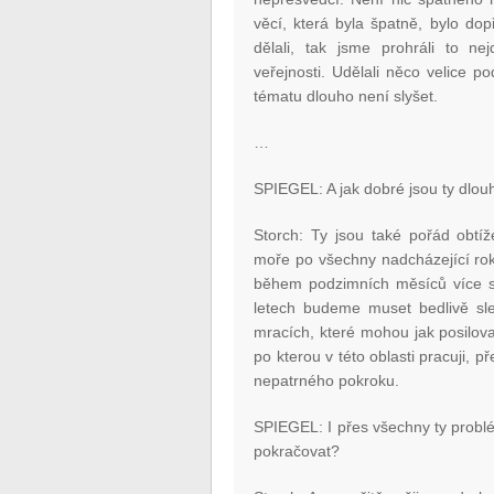
věcí, která byla špatně, bylo do
dělali, tak jsme prohráli to ne
veřejnosti. Udělali něco velice 
tématu dlouho není slyšet.
…
SPIEGEL: A jak dobré jsou ty dlou
Storch: Ty jsou také pořád obtí
moře po všechny nadcházející rok
během podzimních měsíců více sr
letech budeme muset bedlivě sled
mracích, které mohou jak posilovat
po kterou v této oblasti pracuji, p
nepatrného pokroku.
SPIEGEL: I přes všechny ty problé
pokračovat?