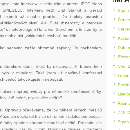
ARCH
napsal toto interview s vedoucím autorem IPCC Hans
 SPIEGELU. Interview vedli Olaf Stampf a Gerald
Srpen
ičtí experti už dlouho predikují, že teploty porostou
Červe
 skleníkových plynů. Ale 15 let už nerostly. V interview
Červe
ce“ s meteorologem Hans von Storchem, s tím, že by to
 by mohlo být „základních chybou“ modelů.
Květe
Duben
o nedávno zažilo ohromné záplavy. Je pachatelem
Březe
Únor 
e kterékoliv studie, která by ukazovala, že k povodním
bylo v minulosti. Také jsem už navštívil konferenci
Leden
ch vědců takové zjištění nepopsal.
Prosin
imulace nepředpovídaly pro německé zeměpisné šířky,
Listop
de v létě méně, nikoliv více dešťů?
Říjen 
ně. Opravdu očekáváme, že by během letních měsíců
Září 2
Může ale docházet k více extrémním událostem počasí,
Srpen
 lhůty spadne ohromné množství deště. Prozatím ale
 oteplení, tak by v tom klimatická změna v žádném