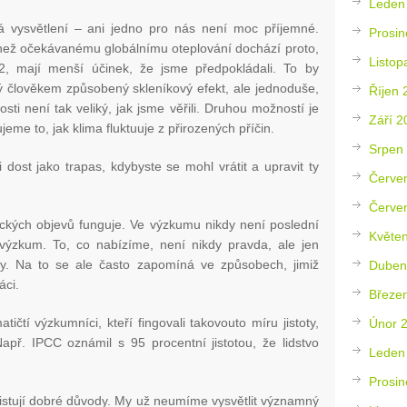
Leden
lná vysvětlení – ani jedno pro nás není moc příjemné.
Prosin
než očekávanému globálnímu oteplování dochází proto,
Listop
2, mají menší účinek, že jsme předpokládali. To by
 člověkem způsobený skleníkový efekt, ale jednoduše,
Říjen 
osti není tak veliký, jak jsme věřili. Druhou možností je
Září 2
eme to, jak klima fluktuuje z přirozených příčin.
Srpen
dost jako trapas, kdybyste se mohl vrátit a upravit ty
Červe
Červe
ckých objevů funguje. Ve výzkumu nikdy není poslední
Květe
ký výzkum. To, co nabízíme, není nikdy pravda, ale jen
ty. Na to se ale často zapomíná ve způsobech, jimiž
Duben
áci.
Březe
tičtí výzkumníci, kteří fingovali takovouto míru jistoty,
Únor 
Např. IPCC oznámil s 95 procentní jistotou, že lidstvo
Leden
Prosin
xistují dobré důvody. My už neumíme vysvětlit významný