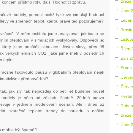
Březe
 koncem příštího roku další Hodnotící zprávu.
Únor 
ačové modely, pomocí nichž fyzikové simulují budoucí
Leden
dlevy ve změnách teplot, kterou právě teď pozorujeme?
Prosin
vzácně. V mém institutu jsme analyzovali jak často se
Listop
lním oteplování v simulacích vyskytovaly. Odpovědí je:
terý jsme pouštěli simulace. Jinými slovy, přes 98
Říjen 
tak velkých emisích CO2, jaké jsme měli v posledních
Září 2
 teplot.
Srpen
možné takovouto pauzu v globálním oteplování nějak
Červe
limatickými předpověďmi?
Červe
 tak, jak šly, tak nejpozději do pěti let budeme muset
Květe
i modely je něco od základu špatně. 20-letá pauza
jevuje v jediném modelovém scénáři. Ale i dnes už
Duben
dát skutečné teplotní trendy do souladu s našimi
Březe
Únor 
 mohlo být špatně?