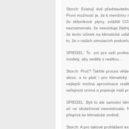
Storch: Existují dvě představite
První možností je, že k menšímu 
že skleníkové plyny, zvláště CO
neznamenalo, že neexistuje žádný
že tento účinek na klimatické udál
to, že v našich simulacích podceňuj
SPIEGEL: To zní pro vaši profesi 
modely, aby seděly s realitou…
Storch: Proč? Takhle proces věde
slovo, a to platí i pro klimatic
nejlepší možná aproximace reali
veřejnost vnímá a popisuje naši pr
SPIEGEL: Byli to ale samotní klima
ač ve skutečnosti neexistovala. 
přispívá ke klimatické změně.
Storch: A pro takové prohlášení e