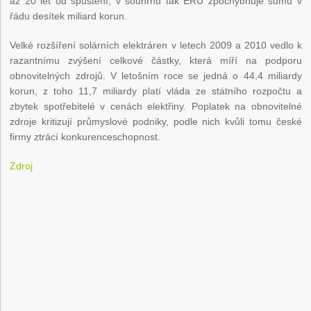
až 20 let od spuštění, v souhrnu tak ERÚ zpochybňuje sumu v
řádu desítek miliard korun.
Velké rozšíření solárních elektráren v letech 2009 a 2010 vedlo k
razantnímu zvýšení celkové částky, která míří na podporu
obnovitelných zdrojů. V letošním roce se jedná o 44,4 miliardy
korun, z toho 11,7 miliardy platí vláda ze státního rozpočtu a
zbytek spotřebitelé v cenách elektřiny. Poplatek na obnovitelné
zdroje kritizují průmyslové podniky, podle nich kvůli tomu české
firmy ztrácí konkurenceschopnost.
Zdroj