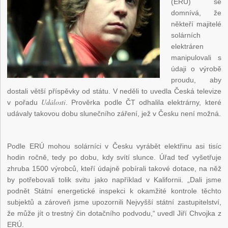
(ERÚ) se
domnívá, že
někteří majitelé
solárních
elektráren
manipulovali s
údaji o výrobě
proudu, aby
dostali větší příspěvky od státu. V neděli to uvedla Česká televize
Události
v pořadu
. Prověrka podle ČT odhalila elektrárny, které
udávaly takovou dobu slunečního záření, jež v Česku není možná.
Podle ERÚ mohou solárníci v Česku vyrábět elektřinu asi tisíc
hodin ročně, tedy po dobu, kdy svítí slunce. Úřad teď vyšetřuje
zhruba 1500 výrobců, kteří údajně pobírali takové dotace, na něž
by potřebovali tolik svitu jako například v Kalifornii. „Dali jsme
podnět Státní energetické inspekci k okamžité kontrole těchto
subjektů a zároveň jsme upozornili Nejvyšší státní zastupitelství,
že může jít o trestný čin dotačního podvodu,“ uvedl Jiří Chvojka z
ERÚ.