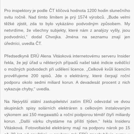
Pro inspektory je podle ČT klíčová hodnota 1200 hodin slunečního
svitu ročně. Nad tímto limitem je prý 1574 výrobců. „Bude velmi
těžké zjistit, zda to bylo vykázáno podvodným způsobem. My
netvrdíme, že všechny subjekty, které nám z analýzy vyšly, jsou
podvodníci,“ dodal Chvojka. Jména na seznamu znají jen
úředníci, uvedla ČT.
Předsedkyně ERÚ Alena Vitásková internetovému serveru Insider
řekla, že její úřad u některých případů našel také indicie svědčící
o možných podvodech při udělení licence. „Celkově kvůli licencím
prověřujeme 200 spisů. Jde o elektrárny, které čerpají roční
podporu okolo sedmi miliard korun. A devadesát procent z nich
vykazuje chyby,“ uvedla.
Na Nejvyšší státní zastupitelství zatím ERÚ odevzdal ve dvou
skupinách spisy solárních elektráren s celkovým instalovaným
výkonem asi 150 megawattů a roční podporou téměř čtyři miliardy
korun. „Další várku chystáme na příští týden,“ řekla Insideru
Vitásková. Fotovoltaické elektrárny mají na podporu nárok po 15