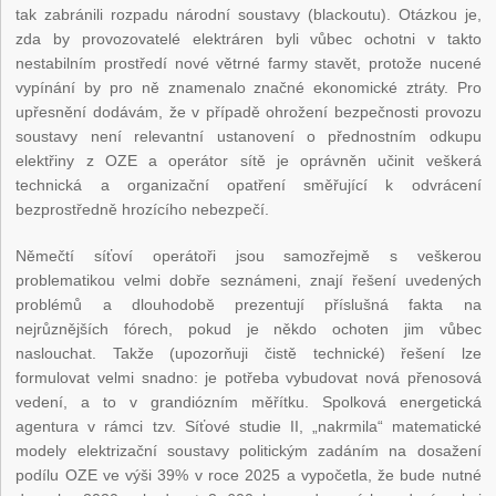
tak zabránili rozpadu národní soustavy (blackoutu). Otázkou je,
zda by provozovatelé elektráren byli vůbec ochotni v takto
nestabilním prostředí nové větrné farmy stavět, protože nucené
vypínání by pro ně znamenalo značné ekonomické ztráty. Pro
upřesnění dodávám, že v případě ohrožení bezpečnosti provozu
soustavy není relevantní ustanovení o přednostním odkupu
elektřiny z OZE a operátor sítě je oprávněn učinit veškerá
technická a organizační opatření směřující k odvrácení
bezprostředně hrozícího nebezpečí.
Němečtí síťoví operátoři jsou samozřejmě s veškerou
problematikou velmi dobře seznámeni, znají řešení uvedených
problémů a dlouhodobě prezentují příslušná fakta na
nejrůznějších fórech, pokud je někdo ochoten jim vůbec
naslouchat. Takže (upozorňuji čistě technické) řešení lze
formulovat velmi snadno: je potřeba vybudovat nová přenosová
vedení, a to v grandiózním měřítku. Spolková energetická
agentura v rámci tzv. Síťové studie II, „nakrmila“ matematické
modely elektrizační soustavy politickým zadáním na dosažení
podílu OZE ve výši 39% v roce 2025 a vypočetla, že bude nutné