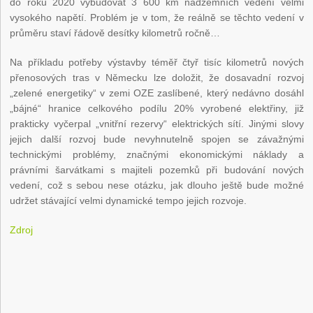
do roku 2020 vybudovat 3 600 km nadzemních vedení velmi
vysokého napětí. Problém je v tom, že reálně se těchto vedení v
průměru staví řádově desítky kilometrů ročně…
Na příkladu potřeby výstavby téměř čtyř tisíc kilometrů nových
přenosových tras v Německu lze doložit, že dosavadní rozvoj
„zelené energetiky“ v zemi OZE zaslíbené, který nedávno dosáhl
„bájné“ hranice celkového podílu 20% vyrobené elektřiny, již
prakticky vyčerpal „vnitřní rezervy“ elektrických sítí. Jinými slovy
jejich další rozvoj bude nevyhnutelně spojen se závažnými
technickými problémy, značnými ekonomickými náklady a
právními šarvátkami s majiteli pozemků při budování nových
vedení, což s sebou nese otázku, jak dlouho ještě bude možné
udržet stávající velmi dynamické tempo jejich rozvoje.
Zdroj