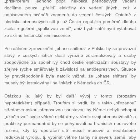
„přiškrcením“ jednoho popř. několika přenosových vedení
docílíme pouze „přelití“ elektřiny do vedení jiných, což v
popisovaném scénáři znamená do vedení českých. Ostatně z
hlediska přenosových sítí je už Česká republika poměrně dlouho
zcela regulérní „spolkovou zemí“, aniž bych chtěl nyní vytahovat
ze skříně historické reminiscence.
Po reálném zprovoznění „phase shifters“ v Polsku by se provozní
stavy v českých sítích dosti výrazně zdramatizovaly a osoby
zodpovědné za spolehlivý chod české elektrizační soustavy by
zřejmě rychle směřovaly k závislosti na antidepresivech. Situace
by pravděpodobně byla natolik vážná, že „phase shifters“ by
musely být instalovány i na linkách z Německa do ČR…
Otázkou je, jaký by byl další vývoj v tomto (prozatím
hypotetickém) případě. Troufám si tvrdit, že s takto „ořezanou“
středoevropskou přenosovou soustavou by Němci nebyli schopni
„ukočírovat“ svoje větrné elektrárny v rámci svojí přenosové sítě a
prakticky permanentně by se pohybovali na hranicích nouzového
režimu, kdy by operátoři sítí museli masově a neohlášeně
redukovat výrobu, tj. vypínat větrné farmy na severu země, aby