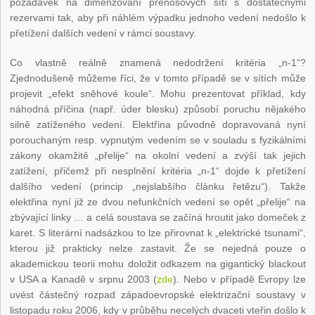
požadavek na dimenzování přenosových sítí s dostatečnými
rezervami tak, aby při náhlém výpadku jednoho vedení nedošlo k
přetížení dalších vedení v rámci soustavy.
Co vlastně reálně znamená nedodržení kritéria „n-1“?
Zjednodušeně můžeme říci, že v tomto případě se v sítích může
projevit „efekt sněhové koule“. Mohu prezentovat příklad, kdy
náhodná příčina (např. úder blesku) způsobí poruchu nějakého
silně zatíženého vedení. Elektřina původně dopravovaná nyní
porouchaným resp. vypnutým vedením se v souladu s fyzikálními
zákony okamžitě „přelije“ na okolní vedení a zvýší tak jejich
zatížení, přičemž při nesplnění kritéria „n-1“ dojde k přetížení
dalšího vedení (princip „nejslabšího článku řetězu“). Takže
elektřina nyní již ze dvou nefunkčních vedení se opět „přelije“ na
zbývající linky … a celá soustava se začíná hroutit jako domeček z
karet. S literární nadsázkou to lze přirovnat k „elektrické tsunami“,
kterou již prakticky nelze zastavit. Že se nejedná pouze o
akademickou teorii mohu doložit odkazem na gigantický blackout
v USA a Kanadě v srpnu 2003 (
zde
). Nebo v případě Evropy lze
uvést částečný rozpad západoevropské elektrizační soustavy v
listopadu roku 2006, kdy v průběhu necelých dvaceti vteřin došlo k