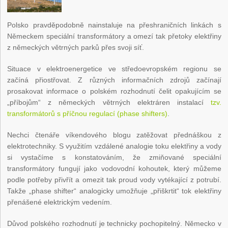
Polsko pravděpodobně nainstaluje na přeshraničních linkách s
Německem speciální transformátory a omezí tak přetoky elektřiny
z německých větrných parků přes svoji síť.
Situace v elektroenergetice ve středoevropském regionu se
začíná přiostřovat. Z různých informačních zdrojů začínají
prosakovat informace o polském rozhodnutí čelit opakujícím se
„příbojům“ z německých větrných elektráren instalací
tzv.
transformátorů s příčnou regulací (phase shifters)
.
Nechci čtenáře víkendového blogu zatěžovat přednáškou z
elektrotechniky. S využitím vzdálené analogie toku elektřiny a vody
si vystačíme s konstatováním, že zmiňované speciální
transformátory fungují jako vodovodní kohoutek, který můžeme
podle potřeby přivřít a omezit tak proud vody vytékající z potrubí.
Takže „phase shifter“ analogicky umožňuje „přiškrtit“ tok elektřiny
přenášené elektrickým vedením.
Důvod polského rozhodnutí je technicky pochopitelný. Německo v