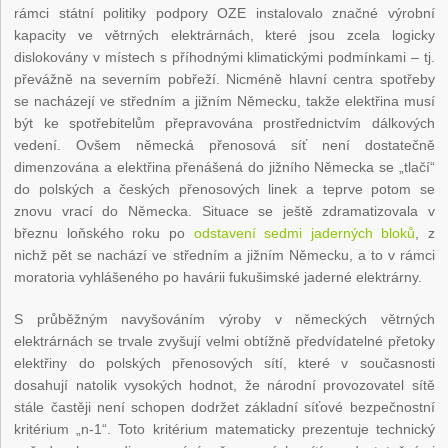
rámci státní politiky podpory OZE instalovalo značné výrobní
kapacity ve větrných elektrárnách, které jsou zcela logicky
dislokovány v místech s příhodnými klimatickými podmínkami – tj.
převážně na severním pobřeží. Nicméně hlavní centra spotřeby
se nacházejí ve středním a jižním Německu, takže elektřina musí
být ke spotřebitelům přepravována prostřednictvím dálkových
vedení. Ovšem německá přenosová síť není dostatečně
dimenzována a elektřina přenášená do jižního Německa se „tlačí“
do polských a českých přenosových linek a teprve potom se
znovu vrací do Německa. Situace se ještě zdramatizovala v
březnu loňského roku po
odstavení sedmi jaderných bloků
, z
nichž pět se nachází ve středním a jižním Německu, a to v rámci
moratoria vyhlášeného po havárii fukušimské jaderné elektrárny.
S průběžným navyšováním výroby v německých větrných
elektrárnách se trvale zvyšují velmi obtížně předvídatelné přetoky
elektřiny do polských přenosových sítí, které v současnosti
dosahují natolik vysokých hodnot, že národní provozovatel sítě
stále častěji není schopen dodržet základní síťové bezpečnostní
kritérium „n-1“. Toto kritérium matematicky prezentuje technický