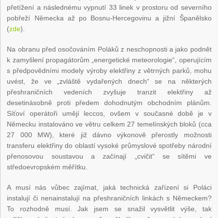
přetížení a následnému vypnutí 33 linek v prostoru od severního
pobřeží Německa až po Bosnu-Hercegovinu a jižní Španělsko
(
zde
).
Na obranu před osočováním Poláků z neschopnosti a jako podnět
k zamyšlení propagátorům „energetické meteorologie“, operujícím
s předpovědními modely výroby elektřiny z větrných parků, mohu
uvést, že ve „zvláště vydařených dnech“ se na některých
přeshraničních vedeních zvyšuje tranzit elektřiny až
desetinásobně proti předem dohodnutým obchodním plánům.
Síťoví operátoři umějí leccos, ovšem v současné době je v
Německu instalováno ve větru celkem 27 temelínských bloků (cca
27 000 MW), které již dávno výkonově přerostly možnosti
transferu elektřiny do oblastí vysoké průmyslové spotřeby národní
přenosovou soustavou a začínají „cvičit“ se sítěmi ve
středoevropském měřítku.
A musí nás vůbec zajímat, jaká technická zařízení si Poláci
instalují či nenainstalují na přeshraničních linkách s Německem?
To rozhodně musí. Jak jsem se snažil vysvětlit výše, tak