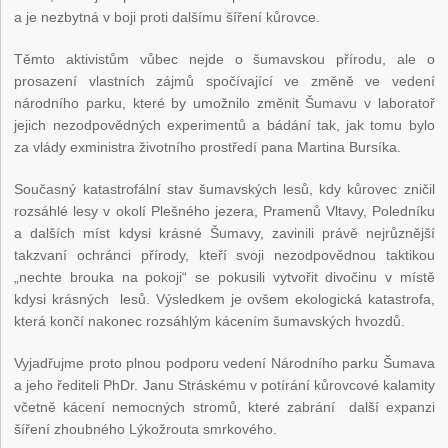
a je nezbytná v boji proti dalšímu šíření kůrovce.
Těmto aktivistům vůbec nejde o šumavskou přírodu, ale o
prosazení vlastních zájmů spočívající ve změně ve vedení
národního parku, které by umožnilo změnit Šumavu v laboratoř
jejich nezodpovědných experimentů a bádání tak, jak tomu bylo
za vlády exministra životního prostředí pana Martina Bursíka.
Současný katastrofální stav šumavských lesů, kdy kůrovec zničil
rozsáhlé lesy v okolí Plešného jezera, Pramenů Vltavy, Poledníku
a dalších míst kdysi krásné Šumavy, zavinili právě nejrůznější
takzvaní ochránci přírody, kteří svoji nezodpovědnou taktikou
„nechte brouka na pokoji“ se pokusili vytvořit divočinu v místě
kdysi krásných lesů. Výsledkem je ovšem ekologická katastrofa,
která končí nakonec rozsáhlým kácením šumavských hvozdů.
Vyjadřujme proto plnou podporu vedení Národního parku Šumava
a jeho řediteli PhDr. Janu Stráskému v potírání kůrovcové kalamity
včetně kácení nemocných stromů, které zabrání další expanzi
šíření zhoubného Lýkožrouta smrkového.