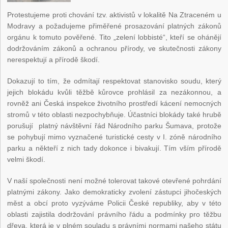
Protestujeme proti chování tzv. aktivistů v lokalitě Na Ztraceném u
Modravy a požadujeme přiměřené prosazování platných zákonů
orgánu k tomuto pověřené. Tito „zelení lobbisté“, kteří se ohánějí
dodržováním zákonů a ochranou přírody, ve skutečnosti zákony
nerespektují a přírodě škodí.
Dokazují to tím, že odmítají respektovat stanovisko soudu, který
jejich blokádu kvůli těžbě kůrovce prohlásil za nezákonnou, a
rovněž ani Česká inspekce životního prostředí kácení nemocných
stromů v této oblasti nezpochybňuje. Účastníci blokády také hrubě
porušují platný návštěvní řád Národního parku Šumava, protože
se pohybují mimo vyznačené turistické cesty v I. zóně národního
parku a někteří z nich tady dokonce i bivakují. Tím vším přírodě
velmi škodí.
V naší společnosti není možné tolerovat takové otevřené pohrdání
platnými zákony. Jako demokraticky zvolení zástupci jihočeských
měst a obcí proto vyzýváme Policii České republiky, aby v této
oblasti zajistila dodržování právního řádu a podmínky pro těžbu
dřeva, která je v plném souladu s právními normami našeho státu