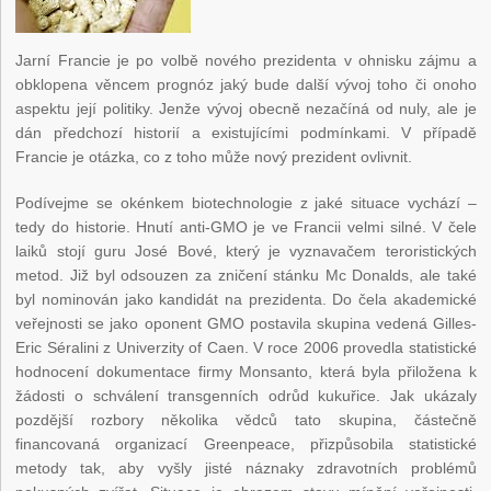
Jarní Francie je po volbě nového prezidenta v ohnisku zájmu a
obklopena věncem prognóz jaký bude další vývoj toho či onoho
aspektu její politiky. Jenže vývoj obecně nezačíná od nuly, ale je
dán předchozí historií a existujícími podmínkami. V případě
Francie je otázka, co z toho může nový prezident ovlivnit.
Podívejme se okénkem biotechnologie z jaké situace vychází –
tedy do historie. Hnutí anti-GMO je ve Francii velmi silné. V čele
laiků stojí guru José Bové, který je vyznavačem teroristických
metod. Již byl odsouzen za zničení stánku Mc Donalds, ale také
byl nominován jako kandidát na prezidenta. Do čela akademické
veřejnosti se jako oponent GMO postavila skupina vedená Gilles-
Eric Séralini z Univerzity of Caen. V roce 2006 provedla statistické
hodnocení dokumentace firmy Monsanto, která byla přiložena k
žádosti o schválení transgenních odrůd kukuřice. Jak ukázaly
pozdější rozbory několika vědců tato skupina, částečně
financovaná organizací Greenpeace, přizpůsobila statistické
metody tak, aby vyšly jisté náznaky zdravotních problémů