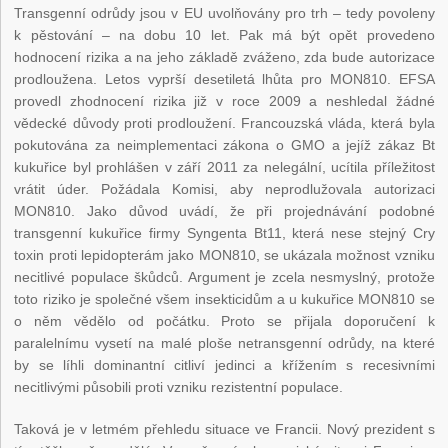
Transgenní odrůdy jsou v EU uvolňovány pro trh – tedy povoleny
k pěstování – na dobu 10 let. Pak má být opět provedeno
hodnocení rizika a na jeho základě zváženo, zda bude autorizace
prodloužena. Letos vyprší desetiletá lhůta pro MON810. EFSA
provedl zhodnocení rizika již v roce 2009 a neshledal žádné
vědecké důvody proti prodloužení. Francouzská vláda, která byla
pokutována za neimplementaci zákona o GMO a jejíž zákaz Bt
kukuřice byl prohlášen v září 2011 za nelegální, ucítila příležitost
vrátit úder. Požádala Komisi, aby neprodlužovala autorizaci
MON810. Jako důvod uvádí, že při projednávání podobné
transgenní kukuřice firmy Syngenta Bt11, která nese stejný Cry
toxin proti lepidopterám jako MON810, se ukázala možnost vzniku
necitlivé populace škůdců. Argument je zcela nesmyslný, protože
toto riziko je společné všem insekticidům a u kukuřice MON810 se
o něm vědělo od počátku. Proto se přijala doporučení k
paralelnímu vysetí na malé ploše netransgenní odrůdy, na které
by se líhli dominantní citliví jedinci a křížením s recesivními
necitlivými působili proti vzniku rezistentní populace.
Taková je v letmém přehledu situace ve Francii. Nový prezident s