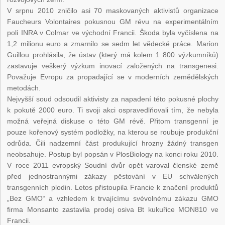
V srpnu 2010 zničilo asi 70 maskovaných aktivistů organizace
Faucheurs Volontaires pokusnou GM révu na experimentálním
poli INRA v Colmar ve východní Francii. Škoda byla vyčíslena na
1,2 milionu euro a zmarnilo se sedm let vědecké práce. Marion
Guillou prohlásila, že ústav (který má kolem 1 800 výzkumníků)
zastavuje veškerý výzkum inovací založených na transgenesi.
Považuje Evropu za propadající se v moderních zemědělských
metodách.
Nejvyšší soud odsoudil aktivisty za napadení této pokusné plochy
k pokutě 2000 euro. Ti svoji akci ospravedlňovali tím, že nebyla
možná veřejná diskuse o této GM révě. Přitom transgenní je
pouze kořenový systém podložky, na kterou se roubuje produkční
odrůda. Čili nadzemní část produkující hrozny žádný transgen
neobsahuje. Postup byl popsán v PlosBiology na konci roku 2010.
V roce 2011 evropský Soudní dvůr opět varoval členské země
před jednostrannými zákazy pěstování v EU schválených
transgenních plodin. Letos přistoupila Francie k značení produktů
„Bez GMO“ a vzhledem k trvajícímu svévolnému zákazu GMO
firma Monsanto zastavila prodej osiva Bt kukuřice MON810 ve
Francii.