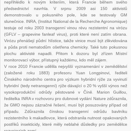
nepřihlédlo k novým kriteriím, která Francie během svého
předsednictví navrhla. V srpnu 2009 asi 150 aktivistů
demonstrovalo u pokusného pole, kde se testovaly GM
slunečnice. INRA, (Institut National de la Recherche Agronomique)
testuje od roku 2003 transgenní vinou révu rezistentní na virózu
(GFLV – grapevine fanleaf virus), proti které není zatím obrana.
Virózu přenášejí půdní hlístice, takže vinice musí být zlikvidována
a půda proti nematodům ošetřena chemicky. Také tuto pokusnou
plochu aktivisté napadli. Přitom k dozoru byl zřízen Místní
monitorovací výbor, přístupný každému, kdo měl zájem.
V roce 2010 Francie udělila nejvyšší vyznamenání v zemědělství
(založené roku 1883) profesoru Yuan Longpinovi, řediteli
Čínského národního centra pro výzkum hybridní rýže za vyvinutí
hybridní (tedy netransgenní) rýže dávající o 20 % vyšší výnos než
vysokoprodukční odrůdy pěstované v Číně. Marion Guillou,
ředitelka INRA v rozhovoru pro dubnové vydání Nature zdůraznila,
že GMO nejsou zázračné řešení, musí být posuzovány případ od
případu. Zdůraznila čínskou transgenní odrůdu bavlníku
rezistentního k makadlovce, která odstranila nutnost opakovaných
postřiků insekticidy, které měly neblahé důsledky pro zemědělce
rozvojových zemí.