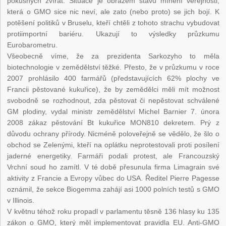
pokusných zvířat. Situace je obrazem stavu mínění veřejnosti,
která o GMO sice nic neví, ale zato (nebo proto) se jich bojí. K
potěšení politiků v Bruselu, kteří chtěli z tohoto strachu vybudovat
protiimportní bariéru. Ukazují to výsledky průzkumu
Eurobarometru.
Všeobecně víme, že za prezidenta Sarkozyho to měla
biotechnologie v zemědělství těžké. Přesto, že v průzkumu v roce
2007 prohlásilo 400 farmářů (představujících 62% plochy ve
Francii pěstované kukuřice), že by zemědělci měli mít možnost
svobodně se rozhodnout, zda pěstovat či nepěstovat schválené
GM plodiny, vydal ministr zemědělství Michel Barnier 7. února
2008 zákaz pěstování Bt kukuřice MON810 dekretem. Prý z
důvodu ochrany přírody. Nicméně poloveřejně se vědělo, že šlo o
obchod se Zelenými, kteří na oplátku neprotestovali proti posílení
jaderné energetiky. Farmáři podali protest, ale Francouzský
Vrchní soud ho zamítl. V té době přesunula firma Limagrain své
aktivity z Francie a Evropy vůbec do USA. Ředitel Pierre Pagesse
oznámil, že sekce Biogemma zahájí asi 1000 polních testů s GMO
v Illinois.
V květnu téhož roku propadl v parlamentu těsně 136 hlasy ku 135
zákon o GMO, který měl implementovat pravidla EU. Anti-GMO