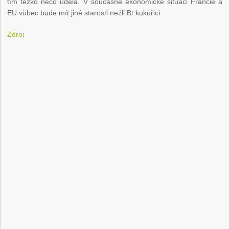
tím těžko něco udělá. V současné ekonomické situaci Francie a
EU vůbec bude mít jiné starosti nežli Bt kukuřici.
Zdroj