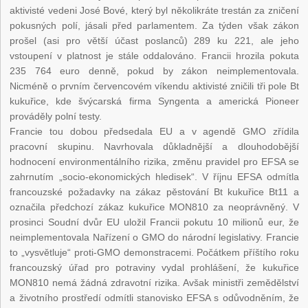
aktivisté vedeni José Bové, který byl několikráte trestán za zničení
pokusných polí, jásali před parlamentem. Za týden však zákon
prošel (asi pro větší účast poslanců) 289 ku 221, ale jeho
vstoupení v platnost je stále oddalováno. Francii hrozila pokuta
235 764 euro denně, pokud by zákon neimplementovala.
Nicméně o prvním červencovém víkendu aktivisté zničili tři pole Bt
kukuřice, kde švýcarská firma Syngenta a americká Pioneer
prováděly polní testy.
Francie tou dobou předsedala EU a v agendě GMO zřídila
pracovní skupinu. Navrhovala důkladnější a dlouhodobější
hodnocení environmentálního rizika, změnu pravidel pro EFSA se
zahrnutím „socio-ekonomických hledisek“. V říjnu EFSA odmítla
francouzské požadavky na zákaz pěstování Bt kukuřice Bt11 a
označila předchozí zákaz kukuřice MON810 za neoprávněný. V
prosinci Soudní dvůr EU uložil Francii pokutu 10 milionů eur, že
neimplementovala Nařízení o GMO do národní legislativy. Francie
to „vysvětluje“ proti-GMO demonstracemi. Počátkem příštího roku
francouzský úřad pro potraviny vydal prohlášení, že kukuřice
MON810 nemá žádná zdravotní rizika. Avšak ministři zemědělství
a životního prostředí odmítli stanovisko EFSA s odůvodněním, že