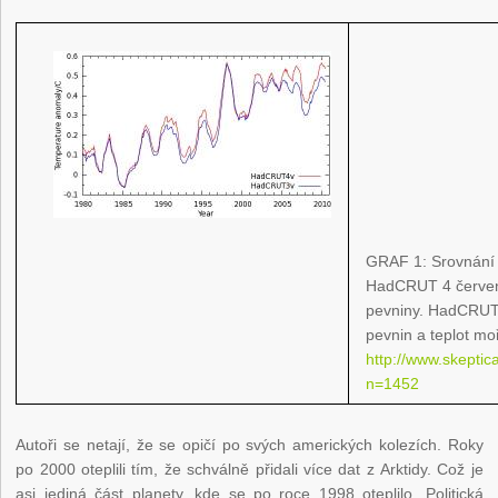
GRAF 1: Srovnán
HadCRUT 4 červe
pevniny. HadCRUT 
pevnin a teplot moř
http://www.skeptic
n=1452
Autoři se netají, že se opičí po svých amerických kolezích. Roky
po 2000 oteplili tím, že schválně přidali více dat z Arktidy. Což je
asi jediná část planety, kde se po roce 1998 oteplilo. Politická