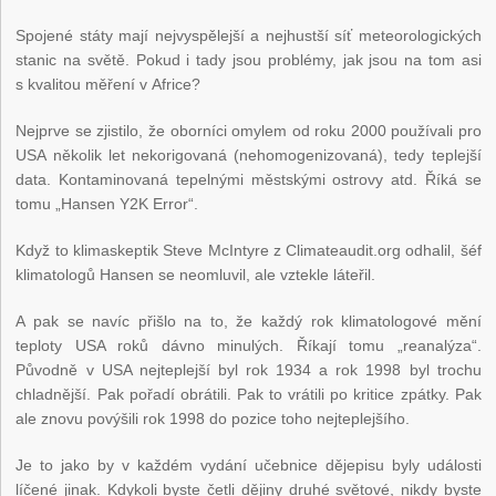
Spojené státy mají nejvyspělejší a nejhustší síť meteorologických
stanic na světě. Pokud i tady jsou problémy, jak jsou na tom asi
s kvalitou měření v Africe?
Nejprve se zjistilo, že oborníci omylem od roku 2000 používali pro
USA několik let nekorigovaná (nehomogenizovaná), tedy teplejší
data. Kontaminovaná tepelnými městskými ostrovy atd. Říká se
tomu „Hansen Y2K Error“.
Když to klimaskeptik Steve McIntyre z Climateaudit.org odhalil, šéf
klimatologů Hansen se neomluvil, ale vztekle láteřil.
A pak se navíc přišlo na to, že každý rok klimatologové mění
teploty USA roků dávno minulých. Říkají tomu „reanalýza“.
Původně v USA nejteplejší byl rok 1934 a rok 1998 byl trochu
chladnější. Pak pořadí obrátili. Pak to vrátili po kritice zpátky. Pak
ale znovu povýšili rok 1998 do pozice toho nejteplejšího.
Je to jako by v každém vydání učebnice dějepisu byly události
líčené jinak. Kdykoli byste četli dějiny druhé světové, nikdy byste