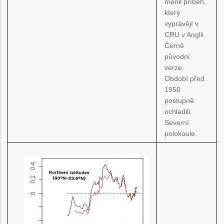
měnil příběh,
který
vyprávějí v
CRU v Anglii.
Černě
původní
verze.
Období před
1950
postupně
ochladili.
Severní
polokoule.