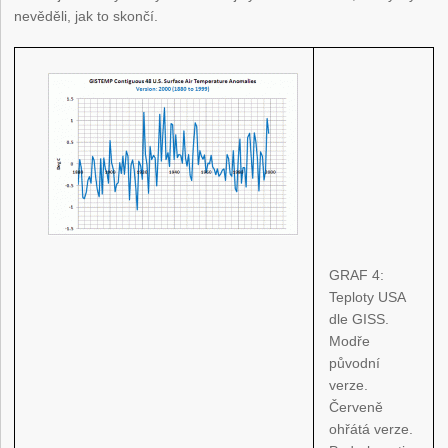
nevěděli, jak to skončí.
GRAF 4:
Teploty USA
dle GISS.
Modře
původní
verze.
Červeně
ohřátá verze.