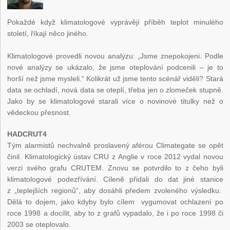
Pokaždé když klimatologové vyprávějí příběh teplot minulého
století, říkají něco jiného.
Klimatologové provedli novou analýzu: „Jsme znepokojeni. Podle
nové analýzy se ukázalo, že jsme oteplování podcenili – je to
horší než jsme mysleli.“ Kolikrát už jsme tento scénář viděli? Stará
data se ochladí, nová data se oteplí, třeba jen o zlomeček stupně.
Jako by se klimatologové starali více o novinové titulky než o
vědeckou přesnost.
HADCRUT4
Tým alarmistů nechvalně proslavený aférou Climategate se opět
činil. Klimatologický ústav CRU z Anglie v roce 2012 vydal novou
verzi svého grafu CRUTEM. Znovu se potvrdilo to z čeho byli
klimatologové podezřívání. Cíleně přidali do dat jiné stanice
z „teplejších regionů“, aby dosáhli předem zvoleného výsledku.
Dělá to dojem, jako kdyby bylo cílem vygumovat ochlazení po
roce 1998 a docílit, aby to z grafů vypadalo, že i po roce 1998 či
2003 se oteplovalo.