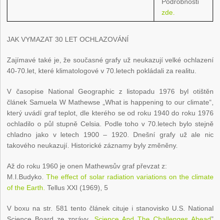
Podrobnosti
zde.
JAK VYMAZAT 30 LET OCHLAZOVÁNÍ
Zajímavé také je, že současné grafy už neukazují velké ochlazení
40-70.let, které klimatologové v 70.letech pokládali za realitu.
V časopise National Geographic z listopadu 1976 byl otištěn
článek Samuela W Mathewse „What is happening to our climate“,
který uvádí graf teplot, dle kterého se od roku 1940 do roku 1976
ochladilo o půl stupně Celsia. Podle toho v 70.letech bylo stejně
chladno jako v letech 1900 – 1920. Dnešní grafy už ale nic
takového neukazují. Historické záznamy byly změněny.
Až do roku 1960 je onen Mathewsův graf převzat z:
M.I.Budyko.
The effect of solar radiation variations on the climate
of the Earth.
Tellus XXI (1969), 5
V boxu na str. 581 tento článek cituje i stanovisko U.S. National
Science Board ze zprávy „
Science And The Challenges Ahead
”