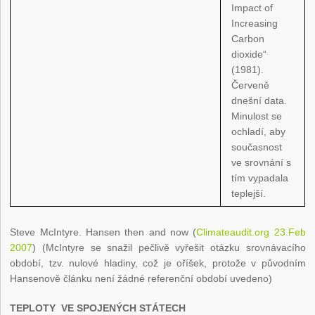
Impact of
Increasing
Carbon
dioxide“
(1981).
Červeně
dnešní data.
Minulost se
ochladí, aby
současnost
ve srovnání s
tím vypadala
teplejší.
Steve McIntyre. Hansen then and now (
Climateaudit.org 23.Feb
2007
) (McIntyre se snažil pečlivě vyřešit otázku srovnávacího
období, tzv. nulové hladiny, což je oříšek, protože v původním
Hansenově článku není žádné referenční období uvedeno)
TEPLOTY VE SPOJENÝCH STÁTECH