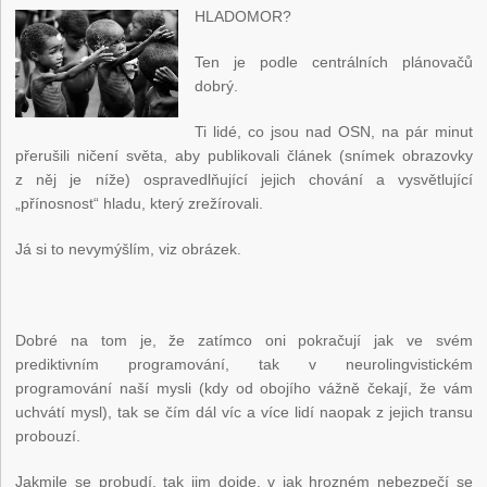
HLADOMOR?
Ten je podle centrálních plánovačů
dobrý.
Ti lidé, co jsou nad OSN, na pár minut
přerušili ničení světa, aby publikovali článek (snímek obrazovky
z něj je níže) ospravedlňující jejich chování a vysvětlující
„přínosnost“ hladu, který zrežírovali.
Já si to nevymýšlím, viz obrázek.
Dobré na tom je, že zatímco oni pokračují jak ve svém
prediktivním programování, tak v neurolingvistickém
programování naší mysli (kdy od obojího vážně čekají, že vám
uchvátí mysl), tak se čím dál víc a více lidí naopak z jejich transu
probouzí.
Jakmile se probudí, tak jim dojde, v jak hrozném nebezpečí se