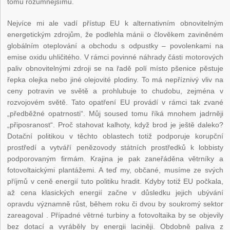
tomu rozumnějšímu.
Nejvíce mi ale vadí přístup EU k alternativním obnovitelným
energetickým zdrojům, že podlehla mánii o člověkem zaviněném
globálním oteplování a obchodu s odpustky – povolenkami na
emise oxidu uhličitého. V rámci povinné náhrady části motorových
paliv obnovitelnými zdroji se na řadě polí místo pšenice pěstuje
řepka olejka nebo jiné olejovité plodiny. To má nepříznivý vliv na
ceny potravin ve světě a prohlubuje to chudobu, zejména v
rozvojovém světě. Tato opatření EU provádí v rámci tak zvané
„předběžné opatrnosti“. Můj soused tomu říká mnohem jadrněji
„připosranost“. Proč stahovat kalhoty, když brod je ještě daleko?
Dotační politikou v těchto oblastech totiž podporuje korupční
prostředí a vytváří penězovody státních prostředků k lobbisty
podporovaným firmám. Krajina je pak zaneřáděna větrníky a
fotovoltaickými plantážemi. A teď my, občané, musíme ze svých
příjmů v ceně energií tuto politiku hradit. Kdyby totiž EU počkala,
až cena klasických energií začne v důsledku jejich ubývání
opravdu významně růst, během roku či dvou by soukromý sektor
zareagoval . Případné větrné turbiny a fotovoltaika by se objevily
bez dotací a vyráběly by energii laciněji. Obdobně paliva z