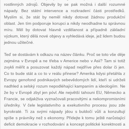
rostlinných zdrojů. Objevily by se pak možná i další rozumné
nápady. Bez státní intervence a rozkradení části prostředků.
Myslím si, že stát by neměl nikdy dotovat žádnou produkční
oblast. Jen tím podporuje korupci a nikdy neodhadne tu správnou
míru. Měl by dotovat hlavně vzdělanost a případně základní
výzkum, který dělá nové objevy a vyhledává ideje, jež lidem budou
jednou užitečné.
Teď se dostávám k odkazu na název článku. Proč se toto vše děje
zejména v Evropě a ne třeba v Americe nebo v Asii? Tam si totiž
zvykli měřit a posuzovat každý nápad nejdříve přes dolar či jen.
Co to bude stát a co to v reálu přinese? Amerika kdysi přetáhla z
Evropy genofond podnikavých sebevědomých lidí, kteří si udrželi
nadhled a selský rozum nepodléhající kampaním a ideologiím. Ne
že by v Evropě zbyl jen póvl. Ale největší tahouni EU, Německo a
Francie, se odjakživa vyznačovali pracovitými a nekompromisními
úředníky. V čele legislativního a exekutivního procesu jsou zde
byrokraté. Ti za svými nápady jdou s buldočí vůlí a konzultují
spíše s právníky než s ekonomy. Přidejte k tomu ještě narůstající
deficit demokracie v rozhodování a koncept politické korektnosti a