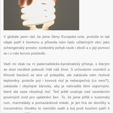
V globále jsem rád, že jsme členy Evropské unie, protože to tak
nějak patří k bontonu a přinesla nám řadu užitečných věcí jako
schengenský prostor, svobodný pohyb osob i zboží a s její pomocí
se i u nás leccos postavilo.
Vadí mi však na ní paternalisticko-byrokratický přístup, s kterým
se dost necitlivě pokouší řídit náš život. S určováním rozměrů a
křivosti banánů se sice už polepšila, ale zakázala nám rtuťové
teploměry, protože prý i kovová rtuť je nebezpečná (co není?),
zakázala i obyčejné žárovky, aby je nahradila těmi úspornými,
které ale zase obsahují rtuť. Teď ještě uvažuje nad zavedením
povinných kvót pro uplatnění žen. To, že jsme přišli o tuzemský
rum, marmelády a pomazánkové máslo, je jen hra se slovíčky a
rozumnému člověku to nemůže vadit a boj proti kouření patří k