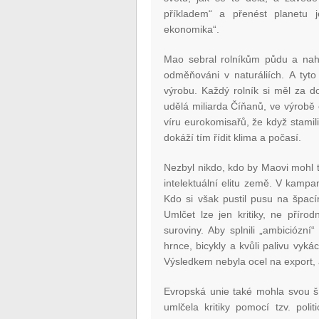
příkladem“ a přenést planetu 
ekonomika“.
Mao sebral rolníkům půdu a nahn
odměňováni v naturáliích. A tyt
výrobu. Každý rolník si měl za d
udělá miliarda Číňanů, ve výrobě o
víru eurokomisařů, že když stami
dokáží tím řídit klima a počasí.
Nezbyl nikdo, kdo by Maovi mohl tu
intelektuální elitu země. V kampa
Kdo si však pustil pusu na špacír
Umlčet lze jen kritiky, ne příro
suroviny. Aby splnili „ambiciózní“
hrnce, bicykly a kvůli palivu vykác
Výsledkem nebyla ocel na export, 
Evropská unie také mohla svou ší
umlčela kritiky pomocí tzv. poli