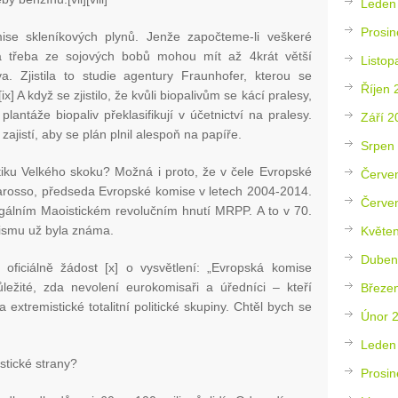
Leden
Prosin
ise skleníkových plynů. Jenže započteme-li veškeré
va třeba ze sojových bobů mohou mít až 4krát větší
Listop
va. Zjistila to studie agentury Fraunhofer, kterou se
Říjen 
x] A když se zjistilo, že kvůli biopalivům se kácí pralesy,
 plantáže biopaliv překlasifikují v účetnictví na pralesy.
Září 2
zajistí, aby se plán plnil alespoň na papíře.
Srpen
iku Velkého skoku? Možná i proto, že v čele Evropské
Červe
Barosso, předseda Evropské komise v letech 2004-2014.
Červe
legálním Maoistickém revolučním hnutí MRPP. A to v 70.
oismu už byla známa.
Květe
Duben
 oficiálně žádost [x] o vysvětlení: „Evropská komise
ežité, zda nevolení eurokomisaři a úředníci – kteří
Březe
 extremistické totalitní politické skupiny. Chtěl bych se
Únor 
Leden
stické strany?
Prosin