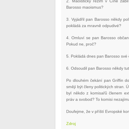
2. Maoistický režim v Číně zabi
Barosso maoismus?
3. Vyjádřil pan Barosso někdy pol
pokládá za mravně odpudivé?
4. Omluví se pan Barosso občan
Pokud ne, proč?
5. Pokládá dnes pan Barosso své 
6. Odsoudil pan Barosso někdy tuto 
Po dlouhém čekání pan Griffin d
smějí být členy politických stran. Ú
byl někdo z komisařů členem extr
práv a svobod? To komisi nezajím
Doufejme, že v příští Evropské ko
Zdroj