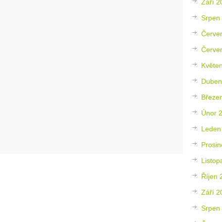
Září 2
Srpen
Červe
Červe
Květe
Duben
Březe
Únor 
Leden
Prosin
Listop
Říjen 
Září 2
Srpen