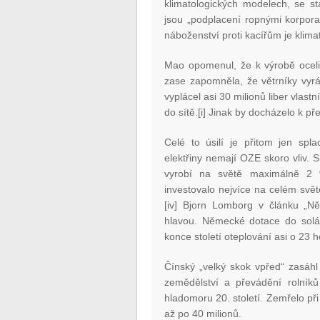
klimatologických modelech, se st
jsou „podplacení ropnými korpora
náboženství proti kacířům je klima
Mao opomenul, že k výrobě oceli 
zase zapomněla, že větrníky vyrábě
vyplácel asi 30 milionů liber vlast
do sítě.[i] Jinak by docházelo k př
Celé to úsilí je přitom jen sp
elektřiny nemají OZE skoro vliv. 
vyrobí na světě maximálně 2 %
investovalo nejvíce na celém svět
[iv] Bjorn Lomborg v článku „Ně
hlavou. Německé dotace do solár
konce století oteplování asi o 23 h
Čínský „velký skok vpřed“ zasáh
zemědělství a převádění rolník
hladomoru 20. století. Zemřelo při
až po 40 milionů.