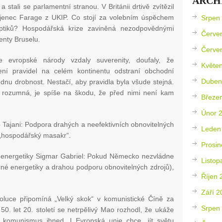
ARCH
 stali se parlamentní stranou. V Británii drtivě zvítězil
jenec Farage z UKIP. Co stojí za volebním úspěchem
Srpen
ptiků? Hospodářská krize zaviněná nezodpovědnými
Červe
enty Bruselu.
Červe
 evropské národy vzdaly suverenity, doufaly, že
Květe
ení pravidel na celém kontinentu odstraní obchodní
Duben
ednu drobnost. Nestačí, aby pravidla byla všude stejná.
 rozumná, je spíše na škodu, že před nimi není kam
Březe
Únor 
 Tajani: Podpora drahých a neefektivních obnovitelných
Leden
o „hospodářský masakr“.
Prosin
a energetiky Sigmar Gabriel: Pokud Německo nezvládne
Listop
rné energetiky a drahou podporu obnovitelných zdrojů),
Říjen 
Září 2
oluce připomíná „Velký skok“ v komunistické Číně za
Srpen
0. let 20. století se netrpělivý Mao rozhodl, že ukáže
 komunismus ihned. I Evropská unie chce „jít světu