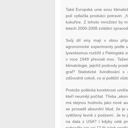
Také Evropská unie svou klimatic
polí vytlačila produkci potravin. 
kukuřice. Z tohoto množství by moh
letech 2000-2008 zvláštní zpravoda
Svůj díl viny mají v obou pří
agronomické experimenty podle u
lysenkismus rozšířil z Pekingské z
v roce 1949 převzali moc. Tažen
klimatologie, jejichž podvody pras
graf? Statistické švindlování s
zdůvodnit cokoli, co si političtí 
Protože politická korektnost umlče
kteří neumějí počítat. Třeba „ekon
má stejnou hodnotu jako nové aut
se prosadil absurdní blud, že je v
vytěžený levně z podzemí. Je to 
na data z USA? I kdyby celá pro
nahradila jen asi 12 % jejich spotřeb