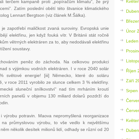
Květe
ali terčem kampaně proti „popíračům klimatu“, že prý
cemi“. Zatím poslední obětí této štvanice klimatického
Duben
tolog Lennart Bergtson (viz článek M.Šálka).
Březe
je zapotřebí maličkost zvaná suroviny. Evropská unie
Únor 
jí elektřinu, jen když fouká vítr. V Británii stát ročně
Leden
níkům větrných elektráren za to, aby nedodávali elektřinu
etížení soustavy.
Prosin
Listop
lachováním peněz do záchoda. Na celkovou produkci
Snad s výjimkou vodních elektráren. I v roce 2040 solár
Říjen 
 světové energie! [iii] Německo, které do soláru
Září 2
ě, v roce 2011 vyrobilo ze slunce celkem 3 % elektřiny.
mecké sluneční snílkovství“ nad tím mrháním kroutí
Srpen
ních panelů v objemu 130 miliard dolarů pozdrží do
Červe
odin.
Červe
l i výrobu potravin. Maova nepromyšlená reorganizace
Květe
ů na průmyslovou výrobu, to vše vedlo k největšímu
 něm několik desítek milionů lidí, odhady se různí od 20
Duben