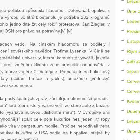
Březe
kou politikou způsobila hladomor. Dotovaná biopaliva z
Únor 
„Na výrobu 50 litrů bioetanolu je potřeba 232 kilogramů
Leden
lo jedno dítě žít celý rok,“ protestoval Jan Ziegler, v
j OSN pro právo na potraviny.[v] [vi]
Prosin
Listop
padech vědci. Na čínském hladomoru se podílely i
čení sovětského pavědce Trofima Lysenka. V Číně se
Říjen 
emědělské university, kterou komunisté vytvořili, jakmile
Září 2
í proti změnám klimatu zase prosadili pseudovědci z
Srpen
kly teprve v aféře Climategate. Pamatujete na hokejkový
 daty (sčítání hrušek a jablek) umožňuje „vědecky“
Červe
vůdcové vzpomenou.
Červe
la posly špatných zpráv, zůstali jen ekonomičtí poradci,
Květe
om“ lord Stern, který vážně věří, že staré auto z bazaru
Duben
o (vyznává nulovou „diskontní míru“). V Evropské unii
ýhodnější spálit celé pole kukuřice než jeden litr ropy
Březe
jako víra v perpetuum mobile. Proč se nepodívali třeba
Únor 
dukce kukuřice v USA padla na biopaliva, stejně by
y benzínu.[vii][viii]