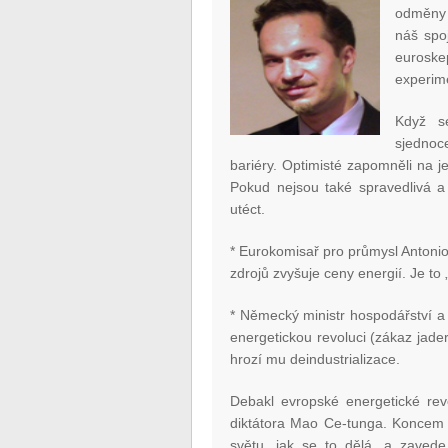
odměny a
náš spo
euroske
experim
Když se
sjednoc
bariéry. Optimisté zapomněli na j
Pokud nejsou také spravedlivá a
utéct.
* Eurokomisař pro průmysl Antonio
zdrojů zvyšuje ceny energií. Je t
* Německý ministr hospodářství 
energetickou revoluci (zákaz jade
hrozí mu deindustrializace.
Debakl evropské energetické rev
diktátora Mao Ce-tunga. Koncem 5
světu, jak se to dělá, a zavede