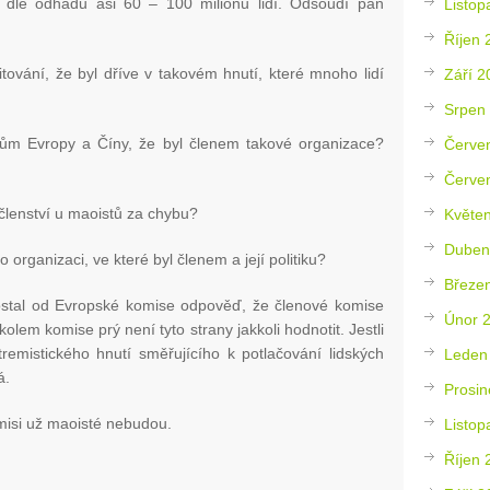
l dle odhadů asi 60 – 100 milionů lidí. Odsoudí pan
Listop
Říjen 
itování, že byl dříve v takovém hnutí, které mnoho lidí
Září 2
Srpen
ům Evropy a Číny, že byl členem takové organizace?
Červe
Červe
členství u maoistů za chybu?
Květe
Duben
organizaci, ve které byl členem a její politiku?
Březe
ostal od Evropské komise odpověď, že členové komise
Únor 
kolem komise prý není tyto strany jakkoli hodnotit. Jestli
emistického hnutí směřujícího k potlačování lidských
Leden
á.
Prosin
misi už maoisté nebudou.
Listop
Říjen 