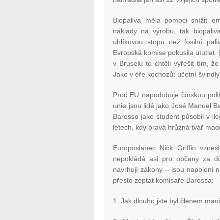
Biopaliva měla pomoci snížit em
náklady na výrobu, tak biopali
uhlíkovou stopu než fosilní pali
Evropská komise pokusila ututlat. [i
v Bruselu to chtěli vyřešit tím, že
Jako v éře kochozů: účetní švindly 
Proč EU napodobuje čínskou polit
unie jsou lidé jako José Manuel 
Barosso jako student působil v i
letech, kdy pravá hrůzná tvář ma
Europoslanec Nick Griffin vznesl
nepokládá asi pro občany za důl
navrhují zákony – jsou napojeni na
přesto zeptat komisaře Barossa:
1. Jak dlouho jste byl členem maoi