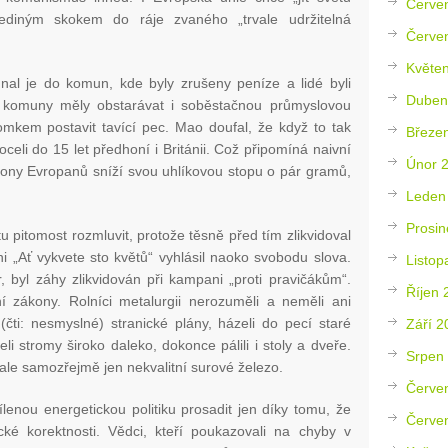
Červe
jediným skokem do ráje zvaného „trvale udržitelná
Červe
Květe
al je do komun, kde byly zrušeny peníze a lidé byli
Duben
o komuny měly obstarávat i soběstačnou průmyslovou
omkem postavit tavící pec. Mao doufal, že když to tak
Březe
celi do 15 let předhoní i Británii. Což připomíná naivní
Únor 
liony Evropanů sníží svou uhlíkovou stopu o pár gramů,
Leden
Prosin
 pitomost rozmluvit, protože těsně před tím zlikvidoval
ni „Ať vykvete sto květů“ vyhlásil naoko svobodu slova.
Listop
, byl záhy zlikvidován při kampani „proti pravičákům“.
Říjen 
dní zákony. Rolníci metalurgii nerozuměli a neměli ani
 (čti: nesmyslné) stranické plány, házeli do pecí staré
Září 2
eli stromy široko daleko, dokonce pálili i stoly a dveře.
Srpen
ale samozřejmě jen nekvalitní surové železo.
Červe
lenou energetickou politiku prosadit jen díky tomu, že
Červe
tické korektnosti. Vědci, kteří poukazovali na chyby v