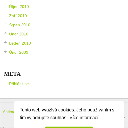
Říjen 2010
Září 2010
Srpen 2010
Únor 2010
Leden 2010
Únor 2009
META
Přihlásit se
Tento web využívá cookies. Jeho používáním s
Antimeloun – komouši dneška
Copyright © 2026.
tím vyjadřujete souhlas.
Více informací.
Theme by
MyThemeShop
.
Back to Top ↑