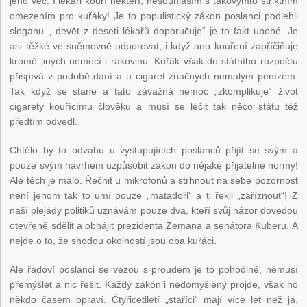
jeho věc. I lékaři kouří někteří, nesouhlasím s takovýmto striktním
omezením pro kuřáky! Je to populistický zákon poslanci podlehli
sloganu „ devět z deseti lékařů doporučuje“ je to fakt ubohé. Je
asi těžké ve sněmovně odporovat, i když ano kouření zapříčiňuje
kromě jiných nemocí i rakovinu. Kuřák však do státního rozpočtu
přispívá v podobě daní a u cigaret značných nemalým penízem.
Tak když se stane a tato závažná nemoc „zkomplikuje“ život
cigarety kouřícímu člověku a musí se léčit tak něco státu též
předtím odvedl.
Chtělo by to odvahu u vystupujících poslanců přijít se svým a
pouze svým návrhem uzpůsobit zákon do nějaké přijatelné normy!
Ale těch je málo. Řečnit u mikrofonů a strhnout na sebe pozornost
není jenom tak to umí pouze „matadoři“ a ti řekli „zaříznout“! Z
naší plejády politiků uznávám pouze dva, kteří svůj názor dovedou
otevřeně sdělit a obhájit prezidenta Zemana a senátora Kuberu. A
nejde o to, že shodou okolností jsou oba kuřáci.
Ale řadoví poslanci se vezou s proudem je to pohodlné, nemusí
přemýšlet a nic řešit. Každý zákon i nedomyšlený projde, však ho
někdo časem opraví. Čtyřicetiletí „staříci“ mají více let než já,