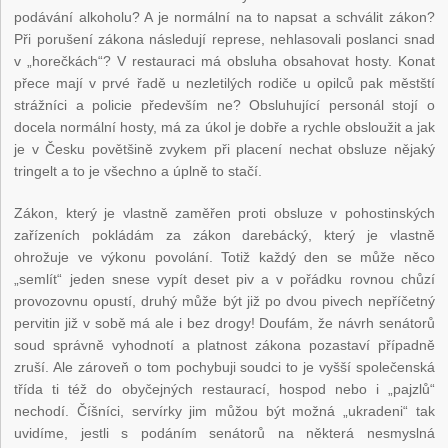
podávání alkoholu? A je normální na to napsat a schválit zákon?
Při porušení zákona následují represe, nehlasovali poslanci snad
v „horečkách“? V restauraci má obsluha obsahovat hosty. Konat
přece mají v prvé řadě u nezletilých rodiče u opilců pak městští
strážníci a policie především ne? Obsluhující personál stojí o
docela normální hosty, má za úkol je dobře a rychle obsloužit a jak
je v Česku povětšině zvykem při placení nechat obsluze nějaký
tringelt a to je všechno a úplně to stačí.
Zákon, který je vlastně zaměřen proti obsluze v pohostinských
zařízeních pokládám za zákon darebácký, který je vlastně
ohrožuje ve výkonu povolání. Totiž každý den se může něco
„semlít“ jeden snese vypít deset piv a v pořádku rovnou chůzí
provozovnu opustí, druhý může být již po dvou pivech nepříčetný
pervitin již v sobě má ale i bez drogy! Doufám, že návrh senátorů
soud správně vyhodnotí a platnost zákona pozastaví případně
zruší. Ale zároveň o tom pochybuji soudci to je vyšší společenská
třída ti též do obyčejných restaurací, hospod nebo i „pajzlů“
nechodí. Číšníci, servírky jim můžou být možná „ukradeni“ tak
uvidíme, jestli s podáním senátorů na některá nesmyslná