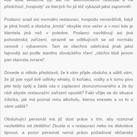
předchozí „hospody“ ze kterých ho již též vykázali jaksi zapomněl.
Poslanci snad ani normální restauraci, hospodu nenavštívili, když
je plná hostů a obsluha „kmitá“ obvykle více večer a v noci kde je
klientela jiná než v poledne. Poslanci navštěvují asi jiná
pohostinská zařízení, výrazně se odlišujících se od normálu
cenově i vybavením. Tam se všechno odehrává jinak jaksi
fajnověji asi podle starého slováckého rčení „všichni bluli jenom
pan starosta zvracel“.
Dovede si někdo představit, že k vám přijde obsluha a sdělí vám,
že již jste vypil dvě odlivky whisky, či koňaku, vodky a k tomu pivo
jste tedy opilý a žádá vás o zaplacení zkonzumovaného a že by
rádi abyste restaurační zařízení opustili? Fakt vžijte se do situace
číšníka, jak má poznat míru alkoholu, kterou snesete a co to s
vámi udělá?
Obsluhující personál má již dost práce s tím, aby rozeznal
nezletilého od zletilého! Zkuste si v restauraci nebo na diskotéce
tipnout, a pozor personál nemá právo požadovat občanský