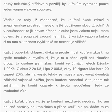
druhý nekuřácký střídavě a později byl kuřákům vyhrazen pouze
jeden vagon vlakové soupravy.
Vědělo se tedy již všeobecně, že kouření škodí zdraví a
znepříjemňuje prostředí, nebylo ještě používáno slovo „životní“. A
v současnosti to již nevím přesně, dlouho jsem vlakem nejel, mám
dojem, že v soupravě vagonů není žádný kuřácký vagon a kuřáci
si na tuto skutečnost zvykli také se necestuje věčně!
Každý puberťák chlapec, dívka si prostě musí kouření zkusit, nu
spíše neodolá a myslím si, že je to o něco lepší než zkoušet
drogy. Já osobně jsem zkusil kouřit ve čtrnácti letech Džunky
1.90Kč, Globus 2.2o Kč, Lipa 2.00Kč, vždy 10 cigaret Marlboro 20
cigaret 20Kč ale na vojně, tehdy se musela absolvovat dvouletá
základní vojenská služba, jsem kouření zanechal. A to jenom tak
zjištěním, že kouřit cigarety k životu nepotřebuji. Tedy ze
svobodné vůle.
Každý kuřák přece ví, že je kouření nezdravé, neodradí ho ani
hnusné obrázky na krabičkách a přece kouří, ale pokládám to za