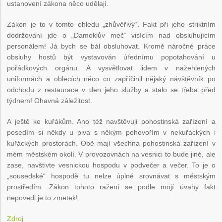
ustanovení zákona něco udělají.
Zákon je to v tomto ohledu „zhůvěřivý“. Fakt při jeho striktním
dodržování jde o „Damoklův meč“ visícím nad obsluhujícím
personálem! Já bych se bál obsluhovat. Kromě náročné práce
obsluhy hostů být vystavován úřednímu popotahování u
pořádkových orgánu. A vysvětlovat lidem v nažehlených
uniformách a oblecích něco co zapříčinil nějaký návštěvník po
odchodu z restaurace v den jeho služby a stalo se třeba před
týdnem! Ohavná záležitost.
A ještě ke kuřákům. Ano též navštěvuji pohostinská zařízení a
posedím si někdy u piva s někým pohovořím v nekuřáckých i
kuřáckých prostorách. Obě mají všechna pohostinská zařízení v
mém městském okolí. V provozovnách na vesnici to bude jiné, ale
zase, navštivte vesnickou hospodu v podvečer a večer. To je o
„sousedské“ hospodě tu nelze úplně srovnávat s městským
prostředím. Zákon tohoto ražení se podle mojí úvahy fakt
nepovedl je to zmetek!
Zdroj