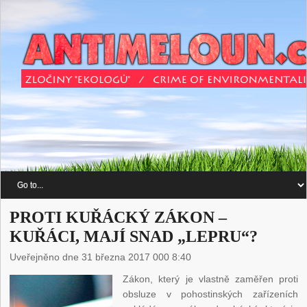
PROTI KUŘÁCKÝ ZÁKON –
KUŘÁCI, MAJÍ SNAD „LEPRU“?
Uveřejněno dne 31 března 2017 000 8:40
Zákon, který je vlastně zaměřen proti
obsluze v pohostinských zařízeních