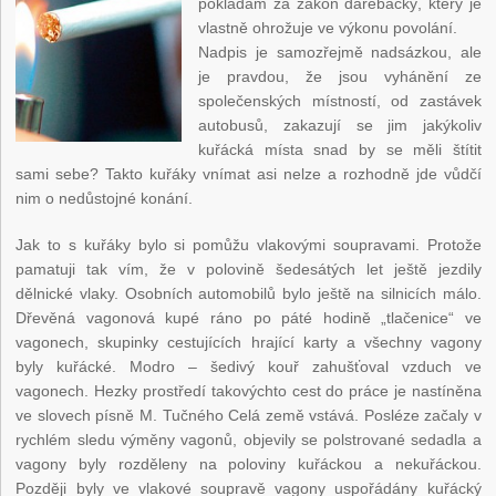
pokládám za zákon darebácký, který je
vlastně ohrožuje ve výkonu povolání.
Nadpis je samozřejmě nadsázkou, ale
je pravdou, že jsou vyhánění ze
společenských místností, od zastávek
autobusů, zakazují se jim jakýkoliv
kuřácká místa snad by se měli štítit
sami sebe? Takto kuřáky vnímat asi nelze a rozhodně jde vůdčí
nim o nedůstojné konání.
Jak to s kuřáky bylo si pomůžu vlakovými soupravami. Protože
pamatuji tak vím, že v polovině šedesátých let ještě jezdily
dělnické vlaky. Osobních automobilů bylo ještě na silnicích málo.
Dřevěná vagonová kupé ráno po páté hodině „tlačenice“ ve
vagonech, skupinky cestujících hrající karty a všechny vagony
byly kuřácké. Modro – šedivý kouř zahušťoval vzduch ve
vagonech. Hezky prostředí takovýchto cest do práce je nastíněna
ve slovech písně M. Tučného Celá země vstává. Posléze začaly v
rychlém sledu výměny vagonů, objevily se polstrované sedadla a
vagony byly rozděleny na poloviny kuřáckou a nekuřáckou.
Později byly ve vlakové soupravě vagony uspořádány kuřácký