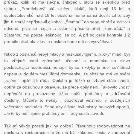
průkaz, kolik let má slečna, chlapec u stolu se sklenkou před
sebou. „Promíchaný“ stůl slečen, kluků, kteří mají 16 let, a
spolustolovníků nad 18 let obsluha nemá šanci docílit toho, aby
jim ti starší nepřisunuli alkohol. „Štamprli“ do sebe obrátí a odlivku
odsune, piva se napije a sklenici přisune před „kamaráda“ a
zůstanou mu pouze lesknoucí se oči. A při policejní kontrole 1.2
promile alkoholu v krvi a obsluha bude mít co vysvětlovat.
Nikdo z poslanců nebyl mladý a nezkusil „fígle“ a „kličky“ mládí byli
to zřejmě samí způsobně učesaní a maminku na slovo
poslouchající hodňoušci, nenapili by se, i kdyby je nutili co? Snad
nepanuje doufám mezi lidmi domněnka, že obsluha má ve svém
„rajónu“ opilé lidi ráda. Opilého je těžké se zbavit stále chodí,
dotírá za obsluhou a otravuje, že přece opilý není! Takovýto „host“
nepřináší do provozovny tržbu spíše problémy a zdržování
obsluhy. Můžete to někdy i pozorovat většinou v pozdějších
večerních hodinách. Snad aby číšníci byli mistry bojových sportů,
ale to by měli spíše problémy oni. Tady cesta nevede.
Tak ať někdo poradí jak na opilce? Přesunout zodpovědnost na
obsluhu v restauracích to že má být zákonná cesta v zamezení