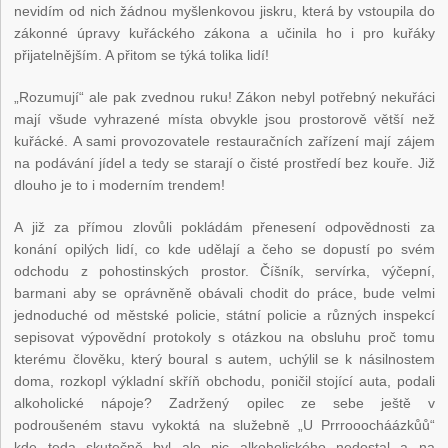
nevidím od nich žádnou myšlenkovou jiskru, která by vstoupila do
zákonné úpravy kuřáckého zákona a učinila ho i pro kuřáky
přijatelnějším. A přitom se týká tolika lidí!
„Rozumují“ ale pak zvednou ruku! Zákon nebyl potřebný nekuřáci
mají všude vyhrazené místa obvykle jsou prostorově větší než
kuřácké. A sami provozovatele restauračních zařízení mají zájem
na podávání jídel a tedy se starají o čisté prostředí bez kouře. Již
dlouho je to i moderním trendem!
A již za přímou zlovůli pokládám přenesení odpovědnosti za
konání opilých lidí, co kde udělají a čeho se dopustí po svém
odchodu z pohostinských prostor. Číšník, servírka, výčepní,
barmani aby se oprávněně obávali chodit do práce, bude velmi
jednoduché od městské policie, státní policie a různých inspekcí
sepisovat výpovědní protokoly s otázkou na obsluhu proč tomu
kterému člověku, který boural s autem, uchýlil se k násilnostem
doma, rozkopl výkladní skříň obchodu, poničil stojící auta, podali
alkoholické nápoje? Zadržený opilec ze sebe ještě v
podroušeném stavu vykoktá na služebně „U Prrrooocháázkůů“
kde teda skutečně byl ale nic alkoholického nedostal a na