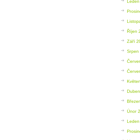
Leden
Prosin
Listop
Říjen 
Září 2
Srpen
Červe
Červe
Květe
Duben
Březe
Únor 
Leden
Prosin