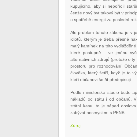
kupujícího, aby si nepořídil sta
Jenže nový byt takový být v princi
o spotřebě energií za poslední roky
Ale problém tohoto zákona je v je
idiotů, kterým je třeba přesně nak
malý kamínek na této vydlážděné 
které postupně – ve jménu vyš
alternativních zdrojů (protože o t
prostoru pro rozhodování. Obča
člověka, který šetří, když je to 
kteří občanovi šetřit předepisují.
Podle ministerské studie bude ap
nákladů od státu i od občanů. V
státní kasu, to je nápad doslova
zabývat nesmyslem s PENB.
Zdroj