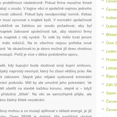
Červe
lo proběhnout následovně: Pokud firma nezačne ihned
ažalují u soudu. V logice věci si společně najmou jednoho
Červe
žností zákonů. Pokud byty neodpovídají normě, třebas
Květe
 musí vyrovnat s majiteli bytů. V normální společnosti
ouběžně se žalobou po soudu požadovat, aby byl
Duben
ajetek žalované společnosti tak, aby vlastníci firmy
Březe
 a majetek z něj vyvést. To celé by mělo trvat jenom
Únor 
a málo měsíců. Na to všechno nejsou potřeba nové
řesnit. Ve skutečnosti to je skoro možné již dnes vhodnou
Leden
ostupů. Potíž je více v délce podobného sporu.
Prosin
ě, kdy kupující bude studovat svoji kupní smlouvu,
Listop
jaký naprostý nesmysl, který ho zbaví většiny práv. Ale
Říjen 
šit zákonem. Stejně jako nějaké vysloveně kriminální
brání podvodu. Měl by ale umožnit jeho potrestání. Ve
Září 2
htěl ušetřit na stavbě každou korunu, stejně si – když
Srpen
 příslušný „štítek“. Na věc se samozřejmě přijde, ale
nu žádný štítek nezabrání.
Červe
Červe
udovy mohou a co musejí splňovat v oblasti energií, je již
edpisy. Onen PENB je doklad. Má například chránit