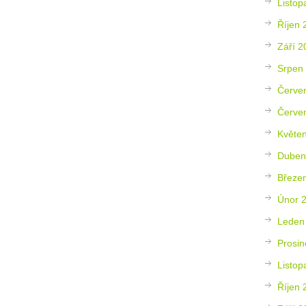
Listop
Říjen 
Září 2
Srpen
Červe
Červe
Květe
Duben
Březe
Únor 
Leden
Prosin
Listop
Říjen 