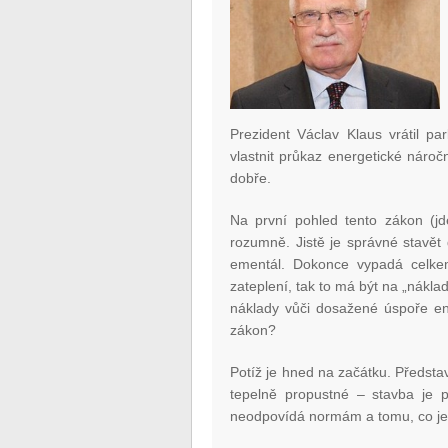
Prezident Václav Klaus vrátil p
vlastnit průkaz energetické nároč
dobře.
Na první pohled tento zákon (j
rozumně. Jistě je správné stavět 
ementál. Dokonce vypadá celke
zateplení, tak to má být na „nákla
náklady vůči dosažené úspoře ene
zákon?
Potíž je hned na začátku. Představ
tepelně propustné – stavba je 
neodpovídá normám a tomu, co je