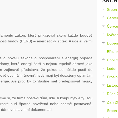
ARCH
Srpen
Červe
Červe
Květe
arlamentu zákon, který přikazoval skoro každé budově
nosti budov (PENB) – energetický štítek. A udělal velmi
Duben
Březe
de o novelu zákona o hospodaření s energií) vypadá
Únor 
domy, které energii šetří a nejsou tepelně děravé jako
Leden
m zajímavě představa, že pokud se někdo pustí do
dově optimální úrovni“, tedy mají být dosaženy optimální
Prosin
rgie. Ale proč by to vlastně měl předepisovat nějaký
Listop
Říjen 
me si, že firma postaví dům, lidé si koupí byty a ty jsou
Září 2
prostě buď špatně navržená nebo špatně postavená,
 dáno ve stavební dokumentaci.
Srpen