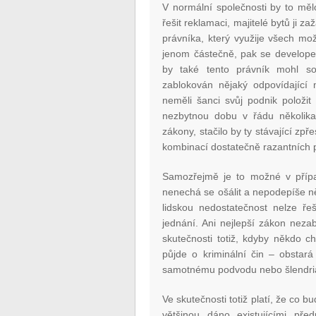
V normální společnosti by to mě
řešit reklamaci, majitelé bytů ji z
právníka, který využije všech mo
jenom částečně, pak se developer
by také tento právník mohl s
zablokován nějaký odpovídající m
neměli šanci svůj podnik položit
nezbytnou dobu v řádu několik
zákony, stačilo by ty stávající zp
kombinací dostatečně razantních p
Samozřejmě je to možné v případ
nenechá se ošálit a nepodepíše ně
lidskou nedostatečnost nelze ře
jednání. Ani nejlepší zákon neza
skutečnosti totiž, kdyby někdo c
půjde o kriminální čin – obstará
samotnému podvodu nebo šlendriá
Ve skutečnosti totiž platí, že co b
většinou dáno existujícími př