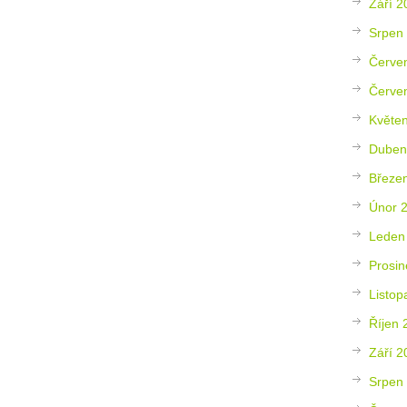
Září 2
Srpen
Červe
Červe
Květe
Duben
Březe
Únor 
Leden
Prosin
Listop
Říjen 
Září 2
Srpen