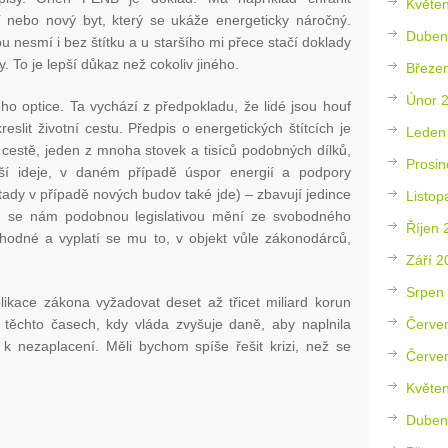
Květe
rší nebo nový byt, který se ukáže energeticky náročný.
Duben
pu nesmí i bez štítku a u staršího mi přece stačí doklady
. To je lepší důkaz než cokoliv jiného.
Březe
Únor 
ho optice. Ta vychází z předpokladu, že lidé jsou houf
reslit životní cestu. Předpis o energetických štítcích je
Leden
cestě, jeden z mnoha stovek a tisíců podobných dílků,
Prosin
ší ideje, v daném případě úspor energií a podpory
y tady v případě nových budov také jde) – zbavují jedince
Listop
n se nám podobnou legislativou mění ze svobodného
Říjen 
výhodné a vyplatí se mu to, v objekt vůle zákonodárců,
Září 2
Srpen
likace zákona vyžadovat deset až třicet miliard korun
Červe
 těchto časech, kdy vláda zvyšuje daně, aby naplnila
 k nezaplacení. Měli bychom spíše řešit krizi, než se
Červe
Květe
Duben