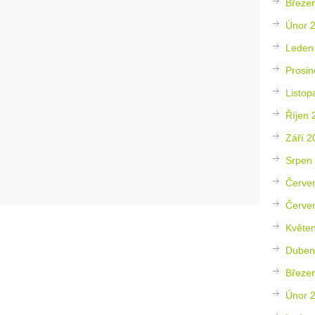
Březe
Únor 
Leden
Prosin
Listop
Říjen 
Září 2
Srpen
Červe
Červe
Květe
Duben
Březe
Únor 